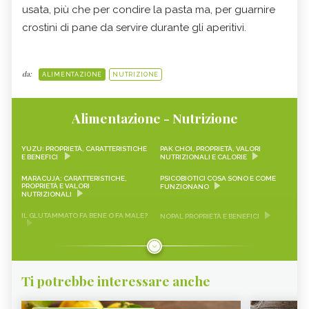
usata, più che per condire la pasta ma, per guarnire
crostini di pane da servire durante gli aperitivi.
da:
ALIMENTAZIONE
NUTRIZIONE
Alimentazione - Nutrizione
YUZU: PROPRIETÀ, CARATTERISTICHE
PAK CHOI, PROPRIETÀ, VALORI
E BENEFICI
NUTRIZIONALI E CALORIE
MARACUJA: CARATTERISTICHE,
PSICOBIOTICI COSA SONO E COME
PROPRIETÀ E VALORI
FUNZIONANO
NUTRIZIONALI
IL GLUTAMMATO FA BENE O FA MALE?
NOPAL PROPRIETÀ E BENEFICI
FRAGOLINE DI BOSCO
CRAUTI, PROPRIETÀ, VALORI
CARATTERISTICHE, PROPRIETÀ E
NUTRIZIONALI E RICETTE
RICETTE
Ti potrebbe interessare anche
LEMON SNACK, LIMEQUAT
SCAROLA
RAPA ROSSA
SEITAN PROPRIETÀ E BENEFICI