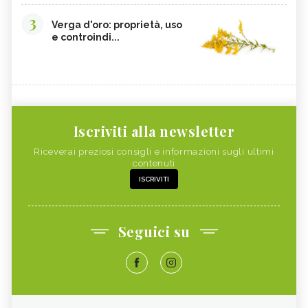
COCCO
FOSFORO
3
Verga d'oro: proprietà, uso
CALCOLI RENALI,
FRAGOLE
e controindi...
ALIMENTAZIONE
ALGHE COMMESTIBILI
FINOCCHIETTO SELVATICO
PORRI
ZINCO
INSONNIA, ALIMENTAZIONE
MELONE
ZOLFO
RUCOLA
Iscriviti alla newsletter
PISELLI
MAGGIORANA
Riceverai preziosi consigli e informazioni sugli ultimi
contenuti
SEDANO RAPA
SEDANO
ISCRIVITI
FARINA DI FIENO GRECO
BANANA
RISO
CAVOLFIORE
Seguici su
PAPAYA
MAGNESIO
CHLORELLA
SILICIO
RAME
VITAMINA A NEGLI ALIMENTI
GRANO SARACENO
RIBES