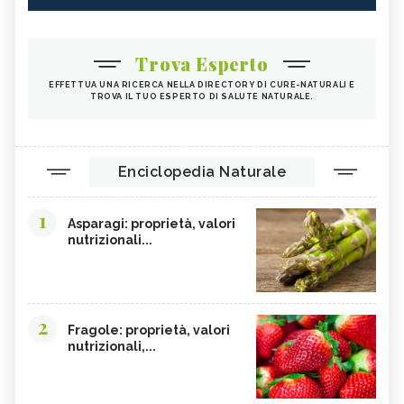
SEMI DI PAPAVERO
PAPRIKA
FRUTTI ROSSI
OMEGA 3
Trova Esperto
AGRICOLTURA SOSTENIBILE
CICORIA
EFFETTUA UNA RICERCA NELLA DIRECTORY DI CURE-NATURALI E
TROVA IL TUO ESPERTO DI SALUTE NATURALE.
ORZO
MAGNESIO, CARENZA
MAGNESIO NEGLI ALIMENTI
LIME
INTEGRATORI DI MAGNESIO
GRANO SENATORE CAPPELLI
Enciclopedia Naturale
LICOPENE
DURIAN - CURE-NATURALI.IT
1
PESCA TABACCHIERA
PESCA NOCE
Asparagi: proprietà, valori
nutrizionali...
PRESSIONE BASSA,
EMORROIDI, ALIMENTAZIONE
ALIMENTAZIONE
FERRO, CARENZA
CILIEGIE
PESCHE
CETRIOLI
2
Fragole: proprietà, valori
nutrizionali,...
CELLULITE, ALIMENTAZIONE
CISTITE, ALIMENTAZIONE
INTEGRATORI NATURALI PER
COLITE, ALIMENTAZIONE
EMORROIDI