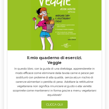
MIELE DI CASTAGNO: PROPRIETÀ E
VOMITO, ALIMENTAZIONE
CONTROINDICAZION
FARINA DI SEMOLA DI GRANO
SEMI DI CHIA
DURO
ECCESSO DI ZINCO: SINTOMI, CAUSE
ALGA KLAMATH
E RIMEDI
BASILICO
CIBI ACIDI
ALGA KOMBU
FOSFORO, ECCESSO
CALCIO IN ECCESSO
AGLIO NERO
Il mio quaderno di esercizi.
YOGURT GRECO
CAVOLO-VERZA
Veggie
PERMACULTURA
LITCHI
In questo libro, con la guida di una dietologa, apprenderete in
ALCHECHENGI
FARINA DI CASTAGNE
modo efficace come eliminare dalla tavola carne e pesce per
sostituirli con proteine di alta qualità, senza alcun rischio di
MELA COTOGNA
POMPELMO
carenze alimentari o perdita di peso. Adottare la rettitudine
vegetariana non significa rinunciare al gusto o alla varietà:
ACETO DI MELE
ZAFFERANO
scoprirete come mantenervi in forma grazie a menu vegetariani
equilibrati!
MELE
LENTICCHIE
BERGAMOTTO
RADICCHIO
CLICCA QUI