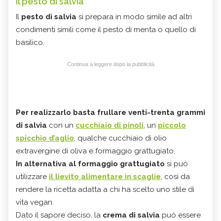
Il pesto di salvia
Il
pesto di salvia
si prepara in modo simile ad altri
condimenti simili come il pesto di menta o quello di
basilico.
Continua a leggere dopo la pubblicità
Per realizzarlo basta frullare venti-trenta grammi
di salvia
con un
cucchiaio di pinoli
, un
piccolo
spicchio d’aglio
, qualche cucchiaio di olio
extravergine di oliva e formaggio grattugiato.
In alternativa al formaggio grattugiato
si può
utilizzare
il lievito alimentare in scaglie
, così da
rendere la ricetta adatta a chi ha scelto uno stile di
vita vegan.
Dato il sapore deciso, la
crema di salvia
può essere