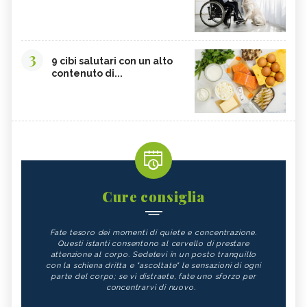
CARENZA DI VITAMINA D
POTASSIO, ECCESSO
BROCCOLI
CARDO
3
FRUTTA, GUIDA COMPLETA
VITAMINA D, ECCESSO
9 cibi salutari con un alto
contenuto di...
SEMI DI ZUCCA
NIGARI
NOCI PECAN
MISO
NOCI
BIETOLE
GLUTATIONE
INTEGRATORI ANTIOSSIDANTI
TEMPEH
ACIDO FOLICO
TOFU
CHIODI DI GAROFANO
Cure consiglia
FAGIOLI
FUNGHI
Fate tesoro dei momenti di quiete e concentrazione.
SOMMACCO
CIBI LASSATIVI
Questi istanti consentono al cervello di prestare
attenzione al corpo. Sedetevi in un posto tranquillo
CIBI ALCALINI
ZUCCA
con la schiena dritta e "ascoltate" le sensazioni di ogni
parte del corpo; se vi distraete, fate uno sforzo per
ALGA WAKAME
CASTAGNE
concentrarvi di nuovo.
INTEGRATORI PER I CAPELLI
FICHI