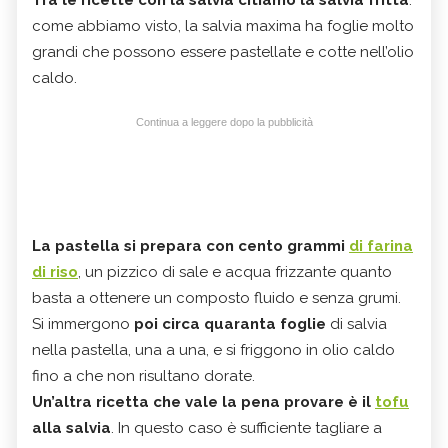
Tra le ricette con la salvia citiamo la salvia fritta
:
come abbiamo visto, la salvia maxima ha foglie molto
grandi che possono essere pastellate e cotte nell’olio
caldo.
Continua a leggere dopo la pubblicità
La pastella si prepara con cento grammi
di farina
di riso
, un pizzico di sale e acqua frizzante quanto
basta a ottenere un composto fluido e senza grumi.
Si immergono
poi circa quaranta foglie
di salvia
nella pastella, una a una, e si friggono in olio caldo
fino a che non risultano dorate.
Un’altra ricetta che vale la pena provare è il
tofu
alla salvia
. In questo caso è sufficiente tagliare a