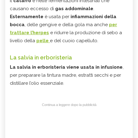
il
catarro
e nelle fermentazioni intestinali che
causano eccesso di
gas addominale
.
Esternamente
è usata per
infiammazioni della
bocca
, delle gengive e della gola ma anche
per
trattare l’herpes
e ridurre la produzione di sebo a
livello della
pelle
e del cuoio capelluto.
La salvia in erboristeria
La salvia in erboristeria viene usata in infusione
,
per preparare la tintura madre, estratti secchi e per
distillare l’olio essenziale.
Continua a leggere dopo la pubblicità