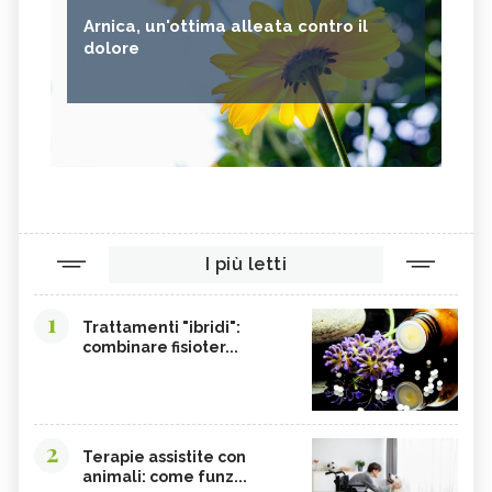
SEMI DI CARTAMO
PESCE
Arnica, un'ottima alleata contro il
ANANAS
AGLIO
dolore
CACAO
ORIGANO
VITAMINA B, SINTOMI DA
PINOLI
ACCESSO
SEMI DI SESAMO
FERRO IN ECCESSO
AGRETTI
SPINACI
TAMARI
LISINA
I più letti
AMARANTO
FAGIOLI BORLOTTI
SONGINO
PRODOTTI A CHILOMETRO ZERO
1
Trattamenti "ibridi":
WASABI
CURRY
combinare fisioter...
DAIKON
CIME DI RAPA
EDAMAME
CALCIO
SOIA
MELATA DI MIELE
2
Terapie assistite con
animali: come funz...
CARAMBOLA
CAVOLINI DI BRUXELLES