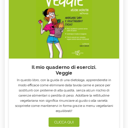
COSA MANGIARE CON LA FEBBRE E
VOMITO, ALIMENTAZIONE
COSA NO
MIELE DI CASTAGNO: PROPRIETÀ E
SEMI DI CHIA
CONTROINDICAZION
FARINA DI SEMOLA DI GRANO
ECCESSO DI ZINCO: SINTOMI, CAUSE
DURO
E RIMEDI
ALGA KLAMATH
BASILICO
CIBI ACIDI
ALGA KOMBU
FOSFORO, ECCESSO
CALCIO IN ECCESSO
Il mio quaderno di esercizi.
AGLIO NERO
YOGURT GRECO
Veggie
CAVOLO-VERZA
PERMACULTURA
In questo libro, con la guida di una dietologa, apprenderete in
LITCHI
ALCHECHENGI
modo efficace come eliminare dalla tavola carne e pesce per
sostituirli con proteine di alta qualità, senza alcun rischio di
FARINA DI CASTAGNE
MELA COTOGNA
carenze alimentari o perdita di peso. Adottare la rettitudine
vegetariana non significa rinunciare al gusto o alla varietà:
POMPELMO
ACETO DI MELE
scoprirete come mantenervi in forma grazie a menu vegetariani
equilibrati!
ZAFFERANO
MELE
LENTICCHIE
BERGAMOTTO
CLICCA QUI