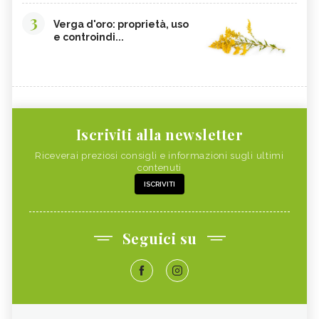
EMORROIDI
3
Verga d'oro: proprietà, uso
COCCO
FOSFORO
e controindi...
CALCOLI RENALI,
FRAGOLE
ALIMENTAZIONE
ALGHE COMMESTIBILI
FINOCCHIETTO SELVATICO
PORRI
ZINCO
INSONNIA, ALIMENTAZIONE
MELONE
Iscriviti alla newsletter
ZOLFO
RUCOLA
Riceverai preziosi consigli e informazioni sugli ultimi
contenuti
PISELLI
MAGGIORANA
ISCRIVITI
SEDANO RAPA
SEDANO
FARINA DI FIENO GRECO
BANANA
Seguici su
RISO
CAVOLFIORE
PAPAYA
MAGNESIO
CHLORELLA
SILICIO
RAME
VITAMINA A NEGLI ALIMENTI