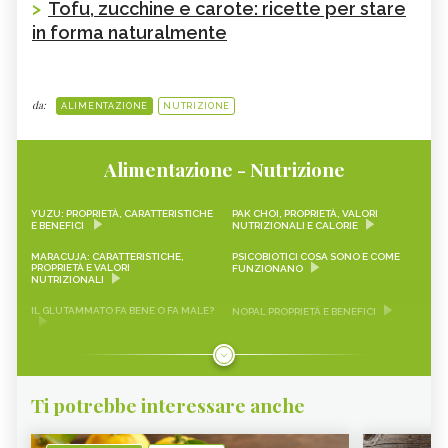
>
Tofu, zucchine e carote: ricette per stare
in forma naturalmente
da:
ALIMENTAZIONE
NUTRIZIONE
Alimentazione - Nutrizione
YUZU: PROPRIETÀ, CARATTERISTICHE
PAK CHOI, PROPRIETÀ, VALORI
E BENEFICI
NUTRIZIONALI E CALORIE
MARACUJA: CARATTERISTICHE,
PSICOBIOTICI COSA SONO E COME
PROPRIETÀ E VALORI
FUNZIONANO
NUTRIZIONALI
IL GLUTAMMATO FA BENE O FA MALE?
NOPAL PROPRIETÀ E BENEFICI
FRAGOLINE DI BOSCO
CRAUTI, PROPRIETÀ, VALORI
CARATTERISTICHE, PROPRIETÀ E
NUTRIZIONALI E RICETTE
RICETTE
Ti potrebbe interessare anche
LEMON SNACK, LIMEQUAT
SCAROLA
RAPA ROSSA
SEITAN PROPRIETÀ E BENEFICI