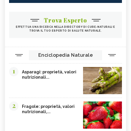
INTEGRATORI PER I CAPELLI
FICHI
SEMI DI PAPAVERO
PAPRIKA
Trova Esperto
FRUTTI ROSSI
OMEGA 3
EFFETTUA UNA RICERCA NELLA DIRECTORY DI CURE-NATURALI E
TROVA IL TUO ESPERTO DI SALUTE NATURALE.
AGRICOLTURA SOSTENIBILE
CICORIA
ORZO
MAGNESIO, CARENZA
MAGNESIO NEGLI ALIMENTI
LIME
Enciclopedia Naturale
INTEGRATORI DI MAGNESIO
GRANO SENATORE CAPPELLI
1
LICOPENE
DURIAN - CURE-NATURALI.IT
Asparagi: proprietà, valori
nutrizionali...
PESCA TABACCHIERA
PESCA NOCE
PRESSIONE BASSA,
EMORROIDI, ALIMENTAZIONE
ALIMENTAZIONE
FERRO, CARENZA
CILIEGIE
2
Fragole: proprietà, valori
nutrizionali,...
PESCHE
CETRIOLI
CELLULITE, ALIMENTAZIONE
CISTITE, ALIMENTAZIONE
INTEGRATORI NATURALI PER
COLITE, ALIMENTAZIONE