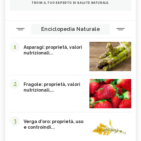
TROVA IL TUO ESPERTO DI SALUTE NATURALE.
OMEGA 3
AGRICOLTURA SOSTENIBILE
CICORIA
ORZO
MAGNESIO, CARENZA
MAGNESIO NEGLI ALIMENTI
Enciclopedia Naturale
LIME
INTEGRATORI DI MAGNESIO
1
GRANO SENATORE CAPPELLI
LICOPENE
Asparagi: proprietà, valori
nutrizionali...
DURIAN - CURE-NATURALI.IT
PESCA TABACCHIERA
PRESSIONE BASSA,
PESCA NOCE
ALIMENTAZIONE
EMORROIDI, ALIMENTAZIONE
FERRO, CARENZA
2
Fragole: proprietà, valori
nutrizionali,...
CILIEGIE
PESCHE
CETRIOLI
CELLULITE, ALIMENTAZIONE
CISTITE, ALIMENTAZIONE
COLITE, ALIMENTAZIONE
3
INTEGRATORI NATURALI PER
COCCO
Verga d'oro: proprietà, uso
EMORROIDI
e controindi...
FOSFORO
FRAGOLE