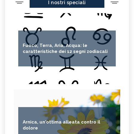
I nostri speciali
CEDRO
FARINA DI CECI
MELANZANE
FRIARIELLI
POKE
YOGURT
PRUGNE
MENTA
ROSMARINO
ISTAMINA
Fuoco, Terra, Aria, Acqua: le
ALBICOCCHE
ZUCCHINE
caratteristiche dei 12 segni zodiacali
ANICE
PASTINACA
PEPE ROSA
CIPOLLE
FAGIOLO DI CONTRONE
FAVE
BETACAROTENE
ALGA NORI
FICHI D'INDIA
AVENA
PUNTARELLE
SEMI DI CARTAMO
PESCE
ANANAS
Arnica, un'ottima alleata contro il
AGLIO
CACAO
dolore