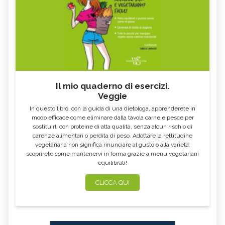
FARINA DI SEMOLA DI GRANO
ECCESSO DI ZINCO: SINTOMI, CAUSE
DURO
E RIMEDI
ALGA KLAMATH
BASILICO
CIBI ACIDI
ALGA KOMBU
FOSFORO, ECCESSO
CALCIO IN ECCESSO
Il mio quaderno di esercizi.
AGLIO NERO
YOGURT GRECO
Veggie
CAVOLO-VERZA
PERMACULTURA
In questo libro, con la guida di una dietologa, apprenderete in
LITCHI
ALCHECHENGI
modo efficace come eliminare dalla tavola carne e pesce per
sostituirli con proteine di alta qualità, senza alcun rischio di
FARINA DI CASTAGNE
MELA COTOGNA
carenze alimentari o perdita di peso. Adottare la rettitudine
vegetariana non significa rinunciare al gusto o alla varietà:
POMPELMO
ACETO DI MELE
scoprirete come mantenervi in forma grazie a menu vegetariani
equilibrati!
ZAFFERANO
MELE
LENTICCHIE
BERGAMOTTO
CLICCA QUI
RADICCHIO
FRUTTA DI SETTEMBRE
NIGELLA SATIVA O CUMINO NERO
MIRTILLI