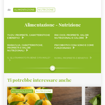
da:
ALIMENTAZIONE
NUTRIZIONE
Alimentazione - Nutrizione
YUZU: PROPRIETÀ, CARATTERISTICHE
PAK CHOI, PROPRIETÀ, VALORI
E BENEFICI
NUTRIZIONALI E CALORIE
MARACUJA: CARATTERISTICHE,
PSICOBIOTICI COSA SONO E COME
PROPRIETÀ E VALORI
FUNZIONANO
NUTRIZIONALI
IL GLUTAMMATO FA BENE O FA MALE?
NOPAL PROPRIETÀ E BENEFICI
FRAGOLINE DI BOSCO
CRAUTI, PROPRIETÀ, VALORI
CARATTERISTICHE, PROPRIETÀ E
NUTRIZIONALI E RICETTE
RICETTE
Ti potrebbe interessare anche
LEMON SNACK, LIMEQUAT
SCAROLA
RAPA ROSSA
SEITAN PROPRIETÀ E BENEFICI
ALIMENTAZIONE
NUTRIZIONE
AVOCADO
SALVIA
FRUTTA DI MARZO
VERDURA DI STAGIONE, MARZO