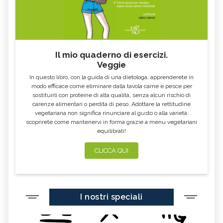
ALGA KLAMATH
BASILICO
CIBI ACIDI
ALGA KOMBU
FOSFORO, ECCESSO
CALCIO IN ECCESSO
Il mio quaderno di esercizi.
AGLIO NERO
YOGURT GRECO
Veggie
CAVOLO-VERZA
PERMACULTURA
In questo libro, con la guida di una dietologa, apprenderete in
LITCHI
ALCHECHENGI
modo efficace come eliminare dalla tavola carne e pesce per
sostituirli con proteine di alta qualità, senza alcun rischio di
FARINA DI CASTAGNE
MELA COTOGNA
carenze alimentari o perdita di peso. Adottare la rettitudine
vegetariana non significa rinunciare al gusto o alla varietà:
POMPELMO
ACETO DI MELE
scoprirete come mantenervi in forma grazie a menu vegetariani
equilibrati!
ZAFFERANO
MELE
LENTICCHIE
BERGAMOTTO
CLICCA QUI
RADICCHIO
FRUTTA DI SETTEMBRE
NIGELLA SATIVA O CUMINO NERO
MIRTILLI
I nostri speciali
CEDRO
FARINA DI CECI
MELANZANE
FRIARIELLI