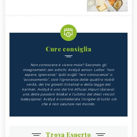
NIGARI
NOCI PECAN
MISO
NOCI
BIETOLE
GLUTATIONE
INTEGRATORI ANTIOSSIDANTI
TEMPEH
ACIDO FOLICO
TOFU
Cure consiglia
CHIODI DI GAROFANO
FAGIOLI
Non conoscere è vivere male? Secondo gli
FUNGHI
SOMMACCO
insegnamenti zen antichi, Avidyā sanscr. Letter. "non
sapere, ignoranza". (pāli avijjā) "non conoscenza" o
CIBI LASSATIVI
CIBI ALCALINI
"accecamento", cioè l'ignoranza delle quattro nobili
verità, dei tre gioielli (triratna) e della legge del
ZUCCA
ALGA WAKAME
karman. Avidyā è uno dei tre influssi impuri (āsrava),
una delle passioni (kleśa) e l'ultimo dei dieci vincoli
CASTAGNE
INTEGRATORI PER I CAPELLI
(saṃyojana). Avidyā è considerata l'origine di tutto ciò
che è non salutare nel mondo.
FICHI
SEMI DI PAPAVERO
PAPRIKA
FRUTTI ROSSI
OMEGA 3
AGRICOLTURA SOSTENIBILE
Trova Esperto
CICORIA
ORZO