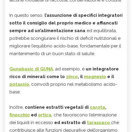
alcune modalità di raccolta, conservazione e cottura.
In questo senso,
l’assunzione di specifici integratori
sotto il consiglio del proprio medico e affiancati
sempre ad un’alimentazione sana
ed equilibrata,
potrebbe scongiurare il rischio di deficit nutrizionali e
migliorare l’equilibrio acido-base, fondamentale per il
mantenimento di un buon stato di salute.
Gunabasic di GUNA
, ad esempio, è
un integratore
ricco di minerali come lo
zinco
, il
magnesio
e il
potassio
, coinvolti proprio nel metabolismo acido-
base.
Inoltre,
contiene estratti vegetali di
carota
,
finocchio
ed
ortica
, che favoriscono l’eliminazione
dei liquidi in eccesso
ed estratto di
tarassaco
che
contribuisce alle funzioni depurative dell’organismo.