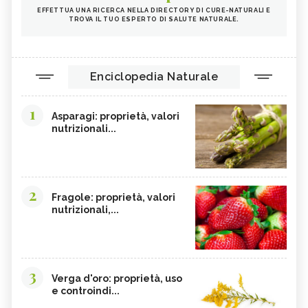
EFFETTUA UNA RICERCA NELLA DIRECTORY DI CURE-NATURALI E
MAGNESIO, CARENZA
MAGNESIO NEGLI ALIMENTI
TROVA IL TUO ESPERTO DI SALUTE NATURALE.
LIME
INTEGRATORI DI MAGNESIO
GRANO SENATORE CAPPELLI
LICOPENE
Enciclopedia Naturale
DURIAN - CURE-NATURALI.IT
PESCA TABACCHIERA
PRESSIONE BASSA,
PESCA NOCE
1
ALIMENTAZIONE
Asparagi: proprietà, valori
nutrizionali...
EMORROIDI, ALIMENTAZIONE
FERRO, CARENZA
CILIEGIE
PESCHE
CETRIOLI
CELLULITE, ALIMENTAZIONE
2
Fragole: proprietà, valori
CISTITE, ALIMENTAZIONE
COLITE, ALIMENTAZIONE
nutrizionali,...
INTEGRATORI NATURALI PER
COCCO
EMORROIDI
FOSFORO
FRAGOLE
3
CALCOLI RENALI,
ALGHE COMMESTIBILI
Verga d'oro: proprietà, uso
ALIMENTAZIONE
e controindi...
FINOCCHIETTO SELVATICO
PORRI