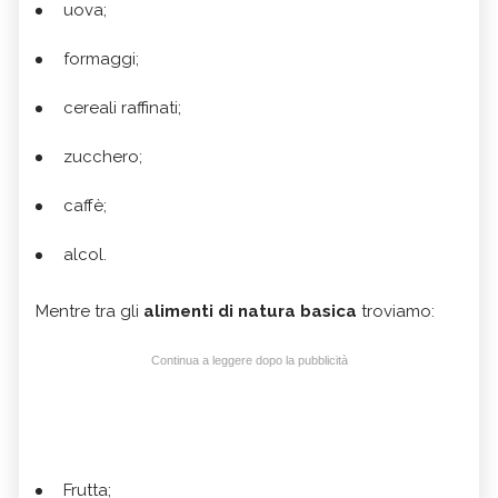
uova;
formaggi;
cereali raffinati;
zucchero;
caffè;
alcol.
Mentre tra gli
alimenti di natura basica
troviamo:
Continua a leggere dopo la pubblicità
Frutta;