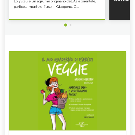
Lo yuzu è un agrume originario dell'Asia orientale,
CARATTERISTICHE - CURE-
NATURALI.IT
NATURALI.IT
particolarmente diffuso in Giappone, C...
CICERCHIE: COSA SONO, PROPRIETÀ E
ALIMENTI RICCHI DI POTASSIO
BENEFICI - CURE-NATURALI.IT
NOCCIOLE PROPRIETÀ E BENEFICI -
KOJI: COS'È E COME SI CUCINA -
CURE-NATURALI.IT
CURE-NATURALI.IT
GLI ALIMENTI E I CIBI RICCHI DI ZINCO
CANAPA, SEMI
- CURE-NATURALI.IT
FAGIOLI ROSSI: PROPRIETÀ E VALORI
GLI ALIMENTI E I CIBI PIÙ RICCHI DI
NUTRIZIONALI - CURE-
FOSFORO - CURE-NATURALI.IT
NATURALI.IT
COSA MANGIARE CON LA FEBBRE E
VOMITO, ALIMENTAZIONE
COSA NO
MIELE DI CASTAGNO: PROPRIETÀ E
SEMI DI CHIA
CONTROINDICAZION
FARINA DI SEMOLA DI GRANO
ECCESSO DI ZINCO: SINTOMI, CAUSE
DURO
E RIMEDI
ALGA KLAMATH
BASILICO
CIBI ACIDI
ALGA KOMBU
FOSFORO, ECCESSO
CALCIO IN ECCESSO