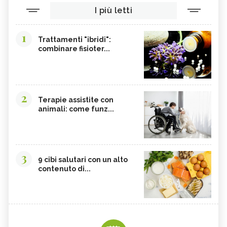
I più letti
AMARANTO
FAGIOLI BORLOTTI
SONGINO
PRODOTTI A CHILOMETRO ZERO
1
Trattamenti "ibridi":
WASABI
CURRY
combinare fisioter...
DAIKON
CIME DI RAPA
EDAMAME
CALCIO
SOIA
MELATA DI MIELE
2
Terapie assistite con
animali: come funz...
CARAMBOLA
CAVOLINI DI BRUXELLES
ARGININA
CLEMENTINE
CARENZA DI VITAMINA D
POTASSIO, ECCESSO
3
BROCCOLI
CARDO
9 cibi salutari con un alto
contenuto di...
FRUTTA, GUIDA COMPLETA
VITAMINA D, ECCESSO
SEMI DI ZUCCA
NIGARI
NOCI PECAN
MISO
NOCI
BIETOLE