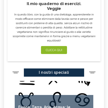
Il mio quaderno di esercizi.
AGLIO NERO
YOGURT GRECO
Veggie
CAVOLO-VERZA
PERMACULTURA
In questo libro, con la guida di una dietologa, apprenderete in
LITCHI
ALCHECHENGI
modo efficace come eliminare dalla tavola carne e pesce per
sostituirli con proteine di alta qualità, senza alcun rischio di
FARINA DI CASTAGNE
MELA COTOGNA
carenze alimentari o perdita di peso. Adottare la rettitudine
vegetariana non significa rinunciare al gusto o alla varietà:
POMPELMO
ACETO DI MELE
scoprirete come mantenervi in forma grazie a menu vegetariani
equilibrati!
ZAFFERANO
MELE
LENTICCHIE
BERGAMOTTO
CLICCA QUI
RADICCHIO
FRUTTA DI SETTEMBRE
NIGELLA SATIVA O CUMINO NERO
MIRTILLI
I nostri speciali
CEDRO
FARINA DI CECI
MELANZANE
FRIARIELLI
POKE
CUMINO
YOGURT
PRUGNE
MENTA
ROSMARINO
Fuoco, Terra, Aria, Acqua: le