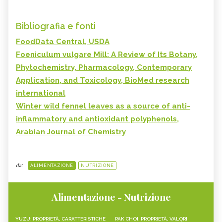
Bibliografia e fonti
FoodData Central, USDA
Foeniculum vulgare Mill: A Review of Its Botany,
Phytochemistry, Pharmacology, Contemporary
Application, and Toxicology, BioMed research
international
Winter wild fennel leaves as a source of anti-
inflammatory and antioxidant polyphenols,
Arabian Journal of Chemistry
da:
ALIMENTAZIONE
NUTRIZIONE
Alimentazione - Nutrizione
YUZU: PROPRIETÀ, CARATTERISTICHE
PAK CHOI, PROPRIETÀ, VALORI