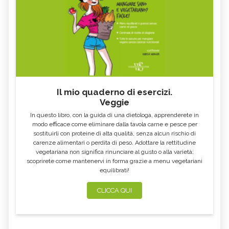
CONTROINDICAZION
FARINA DI SEMOLA DI GRANO
ECCESSO DI ZINCO: SINTOMI, CAUSE
DURO
E RIMEDI
ALGA KLAMATH
BASILICO
CIBI ACIDI
ALGA KOMBU
FOSFORO, ECCESSO
CALCIO IN ECCESSO
Il mio quaderno di esercizi.
AGLIO NERO
YOGURT GRECO
Veggie
CAVOLO-VERZA
PERMACULTURA
In questo libro, con la guida di una dietologa, apprenderete in
LITCHI
ALCHECHENGI
modo efficace come eliminare dalla tavola carne e pesce per
sostituirli con proteine di alta qualità, senza alcun rischio di
FARINA DI CASTAGNE
MELA COTOGNA
carenze alimentari o perdita di peso. Adottare la rettitudine
vegetariana non significa rinunciare al gusto o alla varietà:
POMPELMO
ACETO DI MELE
scoprirete come mantenervi in forma grazie a menu vegetariani
equilibrati!
ZAFFERANO
MELE
LENTICCHIE
BERGAMOTTO
CLICCA QUI
RADICCHIO
FRUTTA DI SETTEMBRE
NIGELLA SATIVA O CUMINO NERO
MIRTILLI