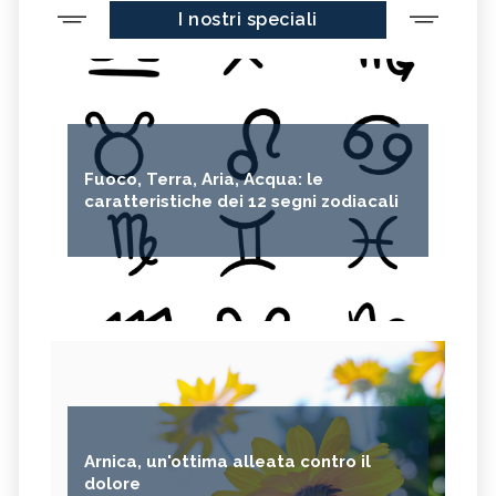
I nostri speciali
CEDRO
FARINA DI CECI
MELANZANE
FRIARIELLI
POKE
CUMINO
YOGURT
PRUGNE
MENTA
ROSMARINO
Fuoco, Terra, Aria, Acqua: le
ISTAMINA
ALBICOCCHE
caratteristiche dei 12 segni zodiacali
ZUCCHINE
ANICE
PASTINACA
PEPE ROSA
CIPOLLE
FAGIOLO DI CONTRONE
FAVE
BETACAROTENE
ALGA NORI
FICHI D'INDIA
AVENA
PUNTARELLE
SEMI DI CARTAMO
PESCE
Arnica, un'ottima alleata contro il
ANANAS
AGLIO
dolore