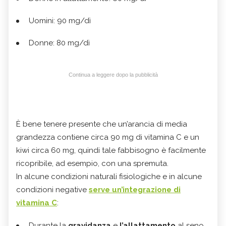
Uomini: 90 mg/dì
Donne: 80 mg/dì
Continua a leggere dopo la pubblicità
È bene tenere presente che un’arancia di media
grandezza contiene circa 90 mg di vitamina C e un
kiwi circa 60 mg, quindi tale fabbisogno è facilmente
ricopribile, ad esempio, con una spremuta.
In alcune condizioni naturali fisiologiche e in alcune
condizioni negative
serve un’integrazione di
vitamina C
:
Durante la
gravidanza
e
l’allattamento
al seno.