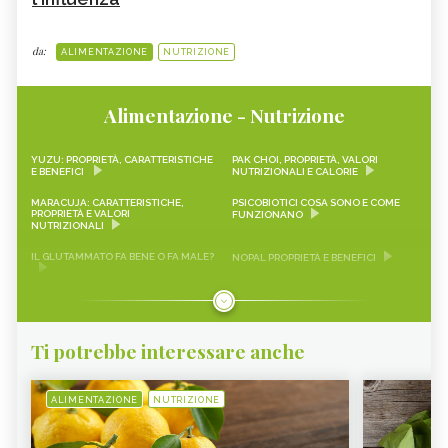
da:
ALIMENTAZIONE
NUTRIZIONE
Alimentazione - Nutrizione
YUZU: PROPRIETÀ, CARATTERISTICHE
PAK CHOI, PROPRIETÀ, VALORI
E BENEFICI
NUTRIZIONALI E CALORIE
MARACUJA: CARATTERISTICHE,
PSICOBIOTICI COSA SONO E COME
PROPRIETÀ E VALORI
FUNZIONANO
NUTRIZIONALI
IL GLUTAMMATO FA BENE O FA MALE?
NOPAL PROPRIETÀ E BENEFICI
FRAGOLINE DI BOSCO
CRAUTI, PROPRIETÀ, VALORI
CARATTERISTICHE, PROPRIETÀ E
NUTRIZIONALI E RICETTE
RICETTE
Ti potrebbe interessare anche
LEMON SNACK, LIMEQUAT
SCAROLA
RAPA ROSSA
SEITAN PROPRIETÀ E BENEFICI
ALIMENTAZIONE
NUTRIZIONE
AVOCADO
SALVIA