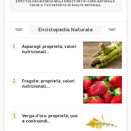
EFFETTUA UNA RICERCA NELLA DIRECTORY DI CURE-NATURALI E
TROVA IL TUO ESPERTO DI SALUTE NATURALE.
FRUTTI ROSSI
OMEGA 3
AGRICOLTURA SOSTENIBILE
CICORIA
ORZO
MAGNESIO, CARENZA
Enciclopedia Naturale
MAGNESIO NEGLI ALIMENTI
LIME
1
INTEGRATORI DI MAGNESIO
GRANO SENATORE CAPPELLI
Asparagi: proprietà, valori
nutrizionali...
LICOPENE
DURIAN - CURE-NATURALI.IT
PESCA TABACCHIERA
PESCA NOCE
PRESSIONE BASSA,
EMORROIDI, ALIMENTAZIONE
ALIMENTAZIONE
2
Fragole: proprietà, valori
nutrizionali,...
FERRO, CARENZA
CILIEGIE
PESCHE
CETRIOLI
CELLULITE, ALIMENTAZIONE
CISTITE, ALIMENTAZIONE
3
INTEGRATORI NATURALI PER
COLITE, ALIMENTAZIONE
Verga d'oro: proprietà, uso
EMORROIDI
e controindi...
COCCO
FOSFORO