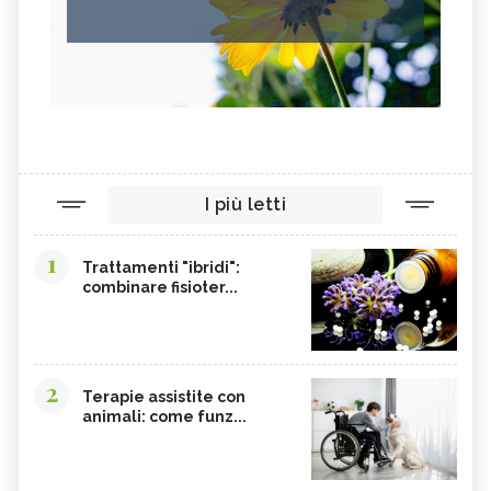
CACAO
ORIGANO
VITAMINA B, SINTOMI DA
PINOLI
ACCESSO
SEMI DI SESAMO
FERRO IN ECCESSO
AGRETTI
SPINACI
TAMARI
LISINA
I più letti
AMARANTO
FAGIOLI BORLOTTI
SONGINO
PRODOTTI A CHILOMETRO ZERO
1
Trattamenti "ibridi":
WASABI
CURRY
combinare fisioter...
DAIKON
CIME DI RAPA
EDAMAME
CALCIO
SOIA
MELATA DI MIELE
2
Terapie assistite con
animali: come funz...
CARAMBOLA
CAVOLINI DI BRUXELLES
ARGININA
CLEMENTINE
CARENZA DI VITAMINA D
POTASSIO, ECCESSO