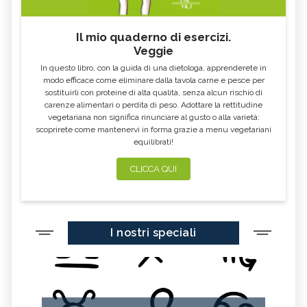
FOSFORO, ECCESSO
CALCIO IN ECCESSO
Il mio quaderno di esercizi.
AGLIO NERO
YOGURT GRECO
Veggie
CAVOLO-VERZA
PERMACULTURA
In questo libro, con la guida di una dietologa, apprenderete in
LITCHI
ALCHECHENGI
modo efficace come eliminare dalla tavola carne e pesce per
sostituirli con proteine di alta qualità, senza alcun rischio di
FARINA DI CASTAGNE
MELA COTOGNA
carenze alimentari o perdita di peso. Adottare la rettitudine
vegetariana non significa rinunciare al gusto o alla varietà:
POMPELMO
ACETO DI MELE
scoprirete come mantenervi in forma grazie a menu vegetariani
equilibrati!
ZAFFERANO
MELE
LENTICCHIE
BERGAMOTTO
CLICCA QUI
RADICCHIO
FRUTTA DI SETTEMBRE
NIGELLA SATIVA O CUMINO NERO
MIRTILLI
I nostri speciali
CEDRO
FARINA DI CECI
MELANZANE
FRIARIELLI
POKE
CUMINO
YOGURT
PRUGNE