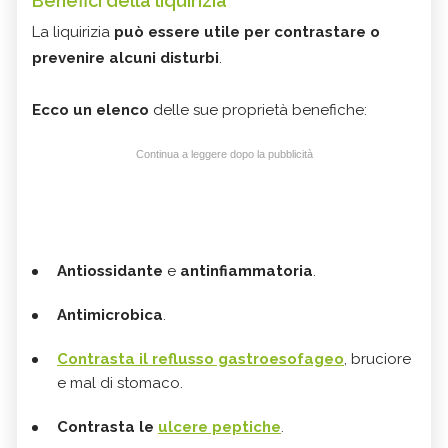
Benefici della liquirizia
La liquirizia
può essere utile per contrastare o
prevenire alcuni disturbi
.
Ecco un elenco
delle sue proprietà benefiche:
Continua a leggere dopo la pubblicità
Antiossidante
e
antinfiammatoria
.
Antimicrobica
.
Contrasta il reflusso gastroesofageo
, bruciore
e mal di stomaco.
Contrasta le
ulcere peptiche
.