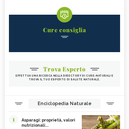
NOCI
BIETOLE
GLUTATIONE
INTEGRATORI ANTIOSSIDANTI
TEMPEH
ACIDO FOLICO
Cure consiglia
TOFU
CHIODI DI GAROFANO
FAGIOLI
FUNGHI
SOMMACCO
CIBI LASSATIVI
CIBI ALCALINI
ZUCCA
Trova Esperto
ALGA WAKAME
CASTAGNE
EFFETTUA UNA RICERCA NELLA DIRECTORY DI CURE-NATURALI E
TROVA IL TUO ESPERTO DI SALUTE NATURALE.
INTEGRATORI PER I CAPELLI
FICHI
SEMI DI PAPAVERO
PAPRIKA
FRUTTI ROSSI
OMEGA 3
Enciclopedia Naturale
AGRICOLTURA SOSTENIBILE
CICORIA
1
ORZO
MAGNESIO, CARENZA
Asparagi: proprietà, valori
nutrizionali...
MAGNESIO NEGLI ALIMENTI
LIME