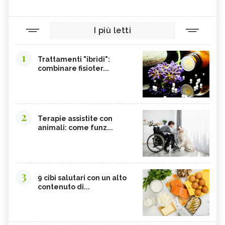
TAMARI
LISINA
I più letti
AMARANTO
FAGIOLI BORLOTTI
SONGINO
PRODOTTI A CHILOMETRO ZERO
1
Trattamenti "ibridi":
WASABI
CURRY
combinare fisioter...
DAIKON
CIME DI RAPA
EDAMAME
CALCIO
SOIA
MELATA DI MIELE
2
Terapie assistite con
animali: come funz...
CARAMBOLA
CAVOLINI DI BRUXELLES
ARGININA
CLEMENTINE
CARENZA DI VITAMINA D
POTASSIO, ECCESSO
3
BROCCOLI
CARDO
9 cibi salutari con un alto
contenuto di...
FRUTTA, GUIDA COMPLETA
VITAMINA D, ECCESSO
SEMI DI ZUCCA
NIGARI
NOCI PECAN
MISO