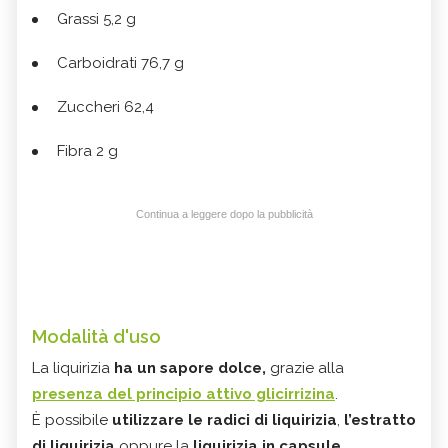
Grassi 5,2 g
Carboidrati 76,7 g
Zuccheri 62,4
Fibra 2 g
Continua a leggere dopo la pubblicità
Modalità d'uso
La liquirizia
ha un sapore dolce,
grazie alla
presenza del principio attivo glicirrizina
.
È possibile
utilizzare le radici di liquirizia
,
l’estratto
di liquirizia
oppure la
liquirizia in capsule
.