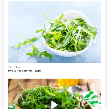
Credit foto
©yelenayemchuk -123rf