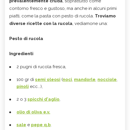
prevalentemente cruda
, soprattutto come
contorno fresco e gustoso, ma anche in alcuni primi
piatti, come la pasta con pesto di rucola.
Troviamo
diverse ricette con la rucola
, vediamone una:
Pesto di rucola
Ingredienti
2 pugni di rucola fresca,
100 gr di
semi oleosi
(
noci
,
mandorle
,
nocciole
,
pinoli
ecc...),
2 o 3
spicchi d'aglio
,
olio di oliva e.v.
sale
e
pepe q.b
.