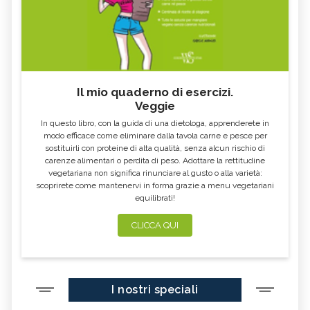
DURO
E RIMEDI
ALGA KLAMATH
BASILICO
CIBI ACIDI
ALGA KOMBU
FOSFORO, ECCESSO
CALCIO IN ECCESSO
Il mio quaderno di esercizi.
AGLIO NERO
YOGURT GRECO
Veggie
CAVOLO-VERZA
PERMACULTURA
In questo libro, con la guida di una dietologa, apprenderete in
LITCHI
ALCHECHENGI
modo efficace come eliminare dalla tavola carne e pesce per
sostituirli con proteine di alta qualità, senza alcun rischio di
FARINA DI CASTAGNE
MELA COTOGNA
carenze alimentari o perdita di peso. Adottare la rettitudine
vegetariana non significa rinunciare al gusto o alla varietà:
POMPELMO
ACETO DI MELE
scoprirete come mantenervi in forma grazie a menu vegetariani
equilibrati!
ZAFFERANO
MELE
LENTICCHIE
BERGAMOTTO
CLICCA QUI
RADICCHIO
FRUTTA DI SETTEMBRE
NIGELLA SATIVA O CUMINO NERO
MIRTILLI
I nostri speciali
CEDRO
FARINA DI CECI