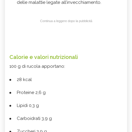
delle malattie legate all’invecchiamento.
Continua a leggere dopo la pubblicità
Calorie e valori nutrizionali
100 g di rucola apportano:
28 kcal
Proteine 2,6 g
Lipidi 0,3 g
Carboidrati 3,9 g
Zuccheri 3,9 g