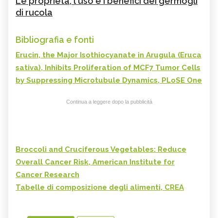
Le proprietà, l'uso e i benefici dei germogli
di rucola
Bibliografia e fonti
Erucin, the Major Isothiocyanate in Arugula (Eruca
sativa), Inhibits Proliferation of MCF7 Tumor Cells
by Suppressing Microtubule Dynamics, PLoSE One
Continua a leggere dopo la pubblicità
Broccoli and Cruciferous Vegetables: Reduce
Overall Cancer Risk, American Institute for
Cancer Research
Tabelle di composizione degli alimenti, CREA