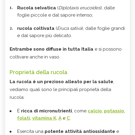
Rucola selvatica
(
Diplotaxis erucoides
), dalle
foglie piccole e dal sapore intenso;
rucola coltivata
(
Eruca sativa
), dalle foglie grandi
e dal sapore più delicato.
Entrambe sono diffuse in tutta Italia
e si possono
coltivare anche in vaso.
Proprietà della rucola
La rucola è un prezioso alleato per la salute
,
vediamo quali sono le principali proprietà della
rucola:
È
ricca di micronutrienti
, come
calcio
,
potassio
,
folati
,
vitamina K
,
A
e
C
.
Esercita una
potente attività antiossidante
e