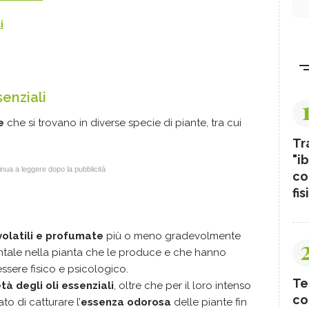
i
senziali
e
che si trovano in diverse specie di piante, tra cui
Tr
"ib
nua a leggere dopo la pubblicità
co
fis
volatili e profumate
più o meno gradevolmente
tale nella pianta che le produce e che hanno
essere fisico e psicologico.
Te
età degli oli essenziali
, oltre che per il loro intenso
co
o di catturare l’
essenza odorosa
delle piante fin