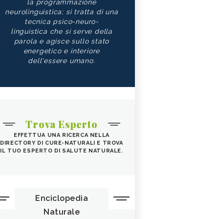
la programmazione
neurolinguistica; si tratta di una
tecnica psico-neuro-
linguistica che si serve della
parola e agisce sullo stato
energetico e interiore
dell'essere umano.
Trova Esperto
EFFETTUA UNA RICERCA NELLA
DIRECTORY DI CURE-NATURALI E TROVA
IL TUO ESPERTO DI SALUTE NATURALE.
Enciclopedia
Naturale