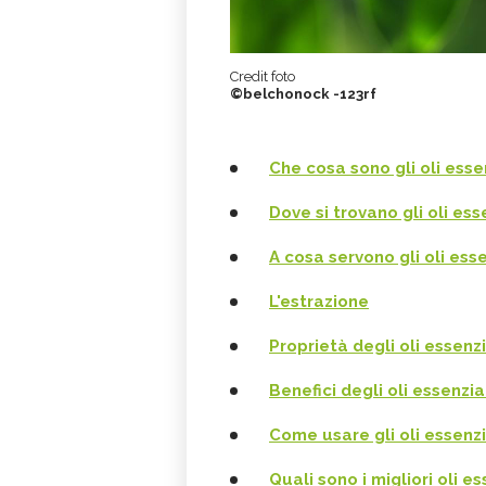
Credit foto
©belchonock -123rf
Che cosa sono gli oli esse
Dove si trovano gli oli ess
A cosa servono gli oli esse
L'estrazione
Proprietà degli oli essenzi
Benefici degli oli essenzia
Come usare gli oli essenzi
Quali sono i migliori oli es