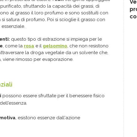
Ve
purificato, sfruttando la capacità dei grassi, di
pr
cedono al grasso il loro profumo e sono sostituiti con
co
on si satura di profumo. Poi si scioglie il grasso con
o essenziale.
enti:
questo tipo di estrazione si impiega per le
te
, come la
rosa
e il
gelsomino
, che non resistono
 attraversare la droga vegetale da un solvente che,
a, viene rimosso per evaporazione.
ziali
i
possono essere sfruttate per il benessere fisico
dell'essenza.
emotiva
, esistono essenze dall'azione