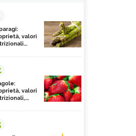
1
paragi:
oprietà, valori
rizionali...
2
agole:
oprietà, valori
rizionali,...
3