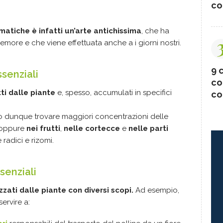
co
matiche è infatti un’arte antichissima
, che ha
re e che viene effettuata anche a i giorni nostri.
9 c
ssenziali
co
i dalle piante
e, spesso, accumulati in specifici
co
ono dunque trovare maggiori concentrazioni delle
 oppure
nei frutti
,
nelle cortecce
e
nelle parti
 radici e rizomi.
senziali
zati dalle piante con diversi scopi.
Ad esempio,
ervire a: