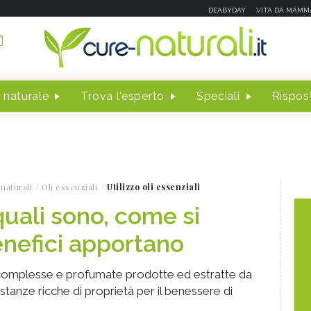
DEABYDAY
VITA DA MAMM
 naturale
Trova l'esperto
Speciali
Rispost
naturali
Oli essenziali
Utilizzo oli essenziali
 quali sono, come si
nefici apportano
e complesse e profumate prodotte ed estratte da
stanze ricche di proprietà per il benessere di