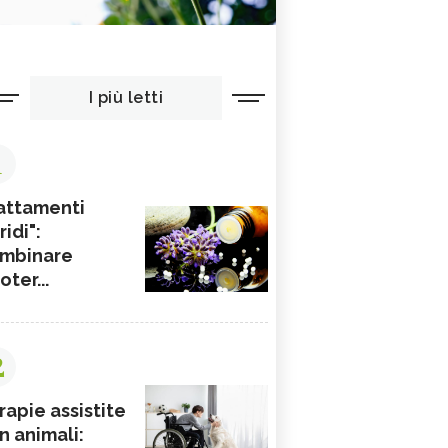
I più letti
1
attamenti
ridi":
mbinare
ioter...
2
rapie assistite
n animali: