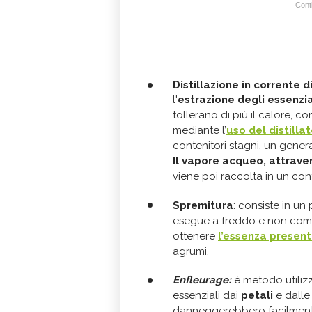
Conti
Distillazione in corrente d
l'
estrazione degli essenzia
tollerano di più il calore, 
mediante l’
uso del
distilla
contenitori stagni, un gener
Il vapore acqueo, attrave
viene poi raccolta in un con
Spremitura
: consiste in un
esegue a freddo e non comp
ottenere
l’essenza presente
agrumi.
E
nfleurage:
è metodo utilizz
essenziali dai
petali
e dall
danneggerebbero facilmente