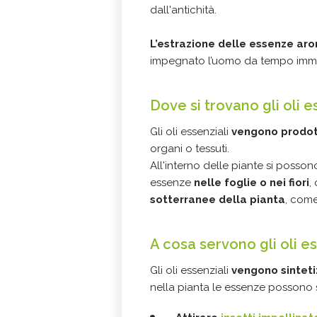
dall'antichità.
L’estrazione delle essenze aro
impegnato l’uomo da tempo immemo
Dove si trovano gli oli e
Gli oli essenziali
vengono prodott
organi o tessuti.
All'interno delle piante si poss
essenze
nelle foglie o nei fiori
,
sotterranee della pianta
, come
A cosa servono gli oli es
Gli oli essenziali
vengono sintetiz
nella pianta le essenze possono s