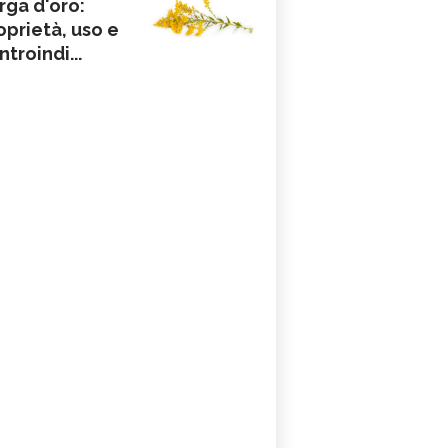
rga d'oro:
oprietà, uso e
ntroindi...