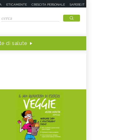
A
ETICAMENTE
CRESCITA PERSONALE
SAPERE.IT
e di salute