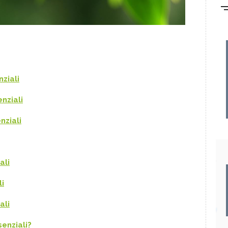
nziali
enziali
nziali
ali
li
ali
senziali?