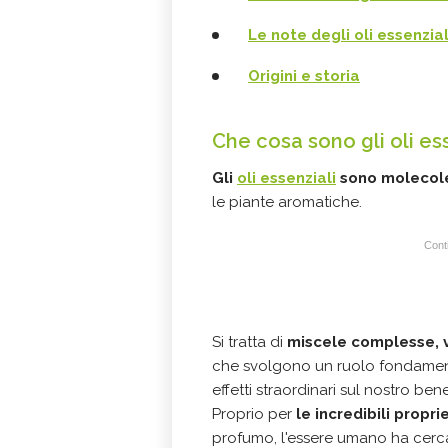
Le note degli oli essenzial
Origini e storia
Che cosa sono gli oli es
Gli
oli essenziali
sono molecol
le piante aromatiche.
Conti
Si tratta di
miscele complesse, 
che svolgono un ruolo fondamen
effetti straordinari sul nostro ben
Proprio per
le incredibili propri
profumo, l'essere umano ha cercat