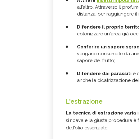
Attirare
insetti impollinat
all’altro. Attraverso il profum
distanza, per raggiungere il n
Difendere il proprio territ
colonizzare un'area già occ
Conferire un sapore sgra
vengano consumate da animali
sapore del frutto;
Difendere dai parassit
i
e 
anche la cicatrizzazione dei 
.
L'estrazione
La tecnica di estrazione varia
i
si ricava e la giusta procedura è
dell'olio essenziale.