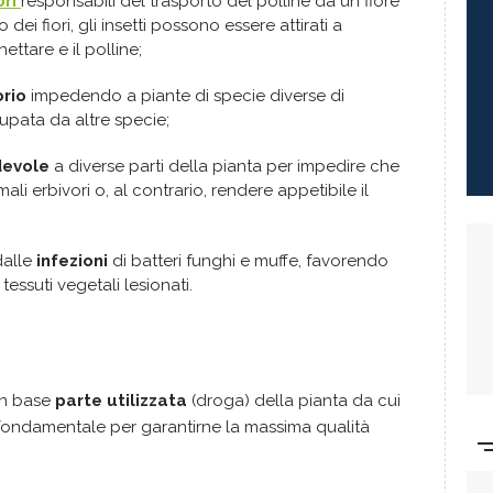
ori
responsabili del trasporto del polline da un fiore
o dei fiori, gli insetti possono essere attirati a
ettare e il polline;
orio
impedendo a piante di specie diverse di
upata da altre specie;
devole
a diverse parti della pianta per impedire che
 erbivori o, al contrario, rendere appetibile il
dalle
infezioni
di batteri funghi e muffe, favorendo
tessuti vegetali lesionati.
n base
parte utilizzata
(droga) della pianta da cui
 fondamentale per garantirne la massima qualità