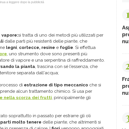
nua a leggere dopo la pubblicità
As
pr
i vapore:
si tratta di uno dei metodi più utilizzati per
nut
li
dalle parti più resistenti delle piante, che
come
legni
,
cortecce, resine
e
foglie
. Si effettua
tore
, uno strumento dove sono presenti più
atore di vapore e una serpentina di raffreddamento.
rsando la pianta
, trascina con sé l'essenza, che
tenitore separata dall'acqua;
Fr
 processo di
estrazione di tipo meccanico
che si
pr
rende alcun trattamento chimico. Si usa per
nut
 nella scorza dei frutti
, principalmente gli
ato soprattutto in passato per estrarre gli oli
e
parti molto tenere
delle piante, che altrimenti si
 in presenza di calore. I
fiori
vengono appoggiati