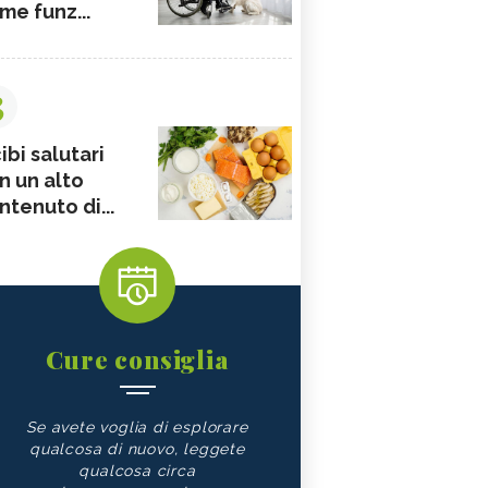
me funz...
3
ibi salutari
n un alto
ntenuto di...
Cure consiglia
Se avete voglia di esplorare
qualcosa di nuovo, leggete
qualcosa circa