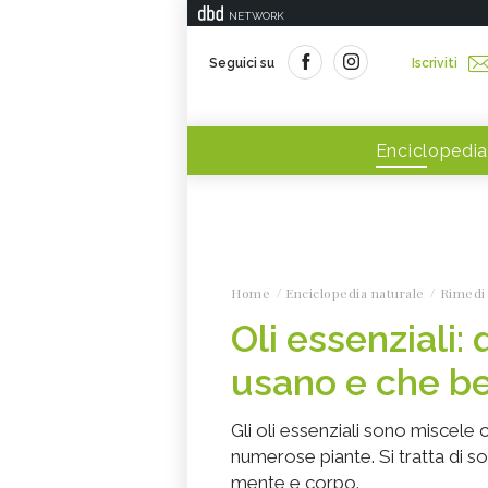
NETWORK
Seguici su
Iscriviti
Enciclopedia
Home
Enciclopedia naturale
Rimedi 
Oli essenziali:
usano e che be
Gli oli essenziali sono miscel
numerose piante. Si tratta di so
mente e corpo.