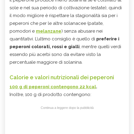
Il peperone produce meno solanina se è coltivato al
sole e nel sua periodo di coltivazione (estate), quindi
il modo migliore è rispettare la stagionalità sia per i
peperoni che per le altre solanacee (patate,
pomodori e
melanzane
) senza abusare nei
quantitativi. L’ultimo consiglio è quello di
preferire i
peperoni colorati, rossi e gialli
, mentre quelli verdi
essendo più acerbi sono da evitare visto la
percentuale maggiore di solanina.
Calorie e valori nutrizionali dei peperoni
100 g di peperoni contengono 22 kcal
.
Inoltre, 100 g di prodotto contengono:
Continua a leggere dopo la pubblicità