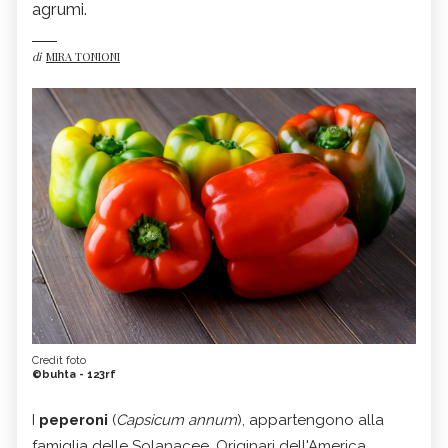
agrumi.
di
MIRA TONIONI
Credit foto
©buhta - 123rf
I
peperoni
(
Capsicum annum
), appartengono alla
famiglia delle Solanacee. Originari dell'America