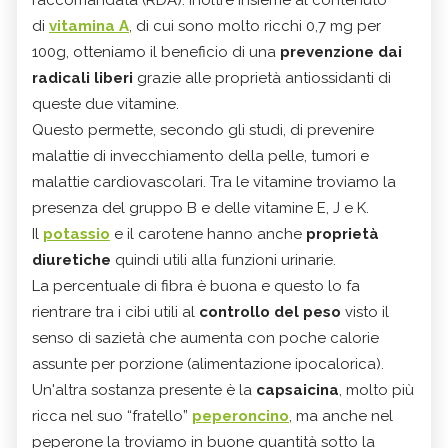
raccomandata (RDA). Inoltre insieme al contenuto
di
vitamina A
, di cui sono molto ricchi 0,7 mg per
100g, otteniamo il beneficio di una
prevenzione dai
radicali liberi
grazie alle proprietà antiossidanti di
queste due vitamine.
Questo permette, secondo gli studi, di prevenire
malattie di invecchiamento della pelle, tumori e
malattie cardiovascolari. Tra le vitamine troviamo la
presenza del gruppo B e delle vitamine E, J e K.
Il
potassio
e il carotene hanno anche
proprietà
diuretiche
quindi utili alla funzioni urinarie.
La percentuale di fibra è buona e questo lo fa
rientrare tra i cibi utili al
controllo del peso
visto il
senso di sazietà che aumenta con poche calorie
assunte per porzione (alimentazione ipocalorica).
Un'altra sostanza presente è la
capsaicina
, molto più
ricca nel suo “fratello”
peperoncino
, ma anche nel
peperone la troviamo in buone quantità sotto la