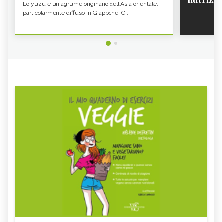
FRUTTA DI GENNAIO - CURE-
PANE ARABO: PROPRIETÀ E
Lo yuzu è un agrume originario dell'Asia orientale,
CARATTERISTICHE - CURE-
NATURALI.IT
NATURALI.IT
particolarmente diffuso in Giappone, C...
CICERCHIE: COSA SONO, PROPRIETÀ E
ALIMENTI RICCHI DI POTASSIO
BENEFICI - CURE-NATURALI.IT
NOCCIOLE PROPRIETÀ E BENEFICI -
KOJI: COS'È E COME SI CUCINA -
CURE-NATURALI.IT
CURE-NATURALI.IT
GLI ALIMENTI E I CIBI RICCHI DI ZINCO
CANAPA, SEMI
- CURE-NATURALI.IT
FAGIOLI ROSSI: PROPRIETÀ E VALORI
GLI ALIMENTI E I CIBI PIÙ RICCHI DI
NUTRIZIONALI - CURE-
FOSFORO - CURE-NATURALI.IT
NATURALI.IT
COSA MANGIARE CON LA FEBBRE E
VOMITO, ALIMENTAZIONE
COSA NO
MIELE DI CASTAGNO: PROPRIETÀ E
SEMI DI CHIA
CONTROINDICAZION
FARINA DI SEMOLA DI GRANO
ECCESSO DI ZINCO: SINTOMI, CAUSE
DURO
E RIMEDI
ALGA KLAMATH
BASILICO
CIBI ACIDI
ALGA KOMBU
FOSFORO, ECCESSO
CALCIO IN ECCESSO