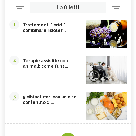
I più letti
AMARANTO
FAGIOLI BORLOTTI
SONGINO
PRODOTTI A CHILOMETRO ZERO
1
Trattamenti "ibridi":
WASABI
CURRY
combinare fisioter...
DAIKON
CIME DI RAPA
EDAMAME
CALCIO
SOIA
MELATA DI MIELE
2
Terapie assistite con
animali: come funz...
CARAMBOLA
CAVOLINI DI BRUXELLES
ARGININA
CLEMENTINE
CARENZA DI VITAMINA D
POTASSIO, ECCESSO
3
BROCCOLI
CARDO
9 cibi salutari con un alto
contenuto di...
FRUTTA, GUIDA COMPLETA
VITAMINA D, ECCESSO
SEMI DI ZUCCA
NIGARI
NOCI PECAN
MISO
NOCI
BIETOLE