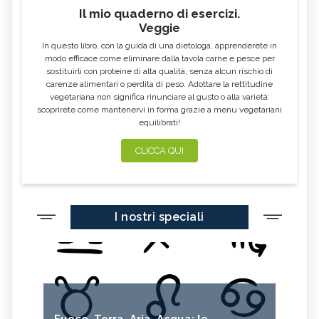
Il mio quaderno di esercizi.
AGLIO NERO
YOGURT GRECO
Veggie
CAVOLO-VERZA
PERMACULTURA
In questo libro, con la guida di una dietologa, apprenderete in
LITCHI
ALCHECHENGI
modo efficace come eliminare dalla tavola carne e pesce per
sostituirli con proteine di alta qualità, senza alcun rischio di
FARINA DI CASTAGNE
MELA COTOGNA
carenze alimentari o perdita di peso. Adottare la rettitudine
vegetariana non significa rinunciare al gusto o alla varietà:
POMPELMO
ACETO DI MELE
scoprirete come mantenervi in forma grazie a menu vegetariani
equilibrati!
ZAFFERANO
MELE
LENTICCHIE
BERGAMOTTO
CLICCA QUI
RADICCHIO
FRUTTA DI SETTEMBRE
NIGELLA SATIVA O CUMINO NERO
MIRTILLI
I nostri speciali
CEDRO
FARINA DI CECI
MELANZANE
FRIARIELLI
POKE
CUMINO
YOGURT
PRUGNE
MENTA
ROSMARINO