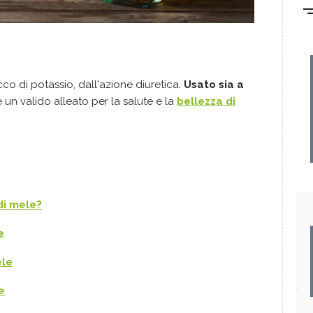
cco di potassio, dall'azione diuretica.
Usato sia a
 è un valido alleato per la salute e la
bellezza di
di mele?
e
ele
e