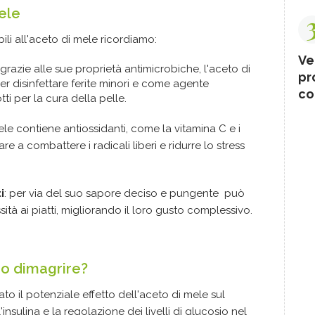
ele
bili all'aceto di mele ricordiamo:
Ve
grazie alle sue proprietà antimicrobiche, l'aceto di
pr
er disinfettare ferite minori e come agente
co
ti per la cura della pelle.
ele contiene antiossidanti, come la vitamina C e i
re a combattere i radicali liberi e ridurre lo stress
i
: per via del suo sapore deciso e pungente può
ità ai piatti, migliorando il loro gusto complessivo.
ro dimagrire?
to il potenziale effetto dell'aceto di mele sul
'insulina e la regolazione dei livelli di glucosio nel