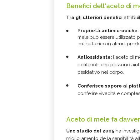
Benefici dell'aceto di m
Tra gli ulteriori benefici
attribui
Proprietà antimicrobiche:
mele può essere utilizzato p
antibatterico in alcuni prodot
Antiossidante:
l'aceto di m
polifenoli, che possono aiuta
ossidativo nel corpo.
Conferisce sapore ai piatt
conferire vivacità e compless
Aceto di mele fa davve
Uno studio del 2005
ha investiga
miglioramento della sensibilità all