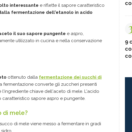
co
olto interessante
e riflette il sapore caratteristico
dalla fermentazione dell'etanolo in acido
'aceto il suo sapore pungente
e aspro,
ente utilizzato in cucina e nella conservazione
9 c
co
co
eto
ottenuto dalla
fermentazione dei succhi di
a fermentazione converte gli zuccheri presenti
 l'ingrediente chiave dell'aceto di mele. L'acido
uo caratteristico sapore aspro e pungente.
o di mele?
il succo di mele viene messo a fermentare in gradi
 sidro.