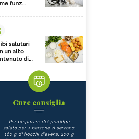
me funz...
3
ibi salutari
n un alto
ntenuto di...
Cure consiglia
Per preparare del porridge
salato per 4 persone vi servono:
160 g di fiocchi d'avena, 200 g