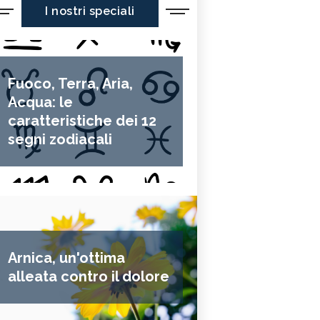
I nostri speciali
Fuoco, Terra, Aria,
Acqua: le
caratteristiche dei 12
segni zodiacali
Arnica, un'ottima
alleata contro il dolore