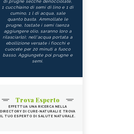
di prugne secche denocciolate,
1 cucchiaino di semi di lino e 1 di
cumino, 1 l di acqua, sale
quanto basta. Ammollate le
prugne, tostate i semi (senza
aggiungere olio, saranno loro a
rilasciarlo); nell'acqua portata a
ebollizione versate i fiocchi e
cuocete per 20 minuti a fuoco
basso. Aggiungete poi prugne e
semi.
Trova Esperto
EFFETTUA UNA RICERCA NELLA
DIRECTORY DI CURE-NATURALI E TROVA
IL TUO ESPERTO DI SALUTE NATURALE.