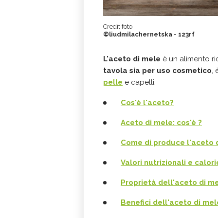
Credit foto
©liudmilachernetska - 123rf
L'aceto di mele
è un alimento ri
tavola sia per uso cosmetico
,
pelle
e capelli.
Cos'è l'aceto?
Aceto di mele: cos'è ?
Come di produce l'aceto 
Valori nutrizionali e calori
Proprietà dell'aceto di m
Benefici dell'aceto di mel