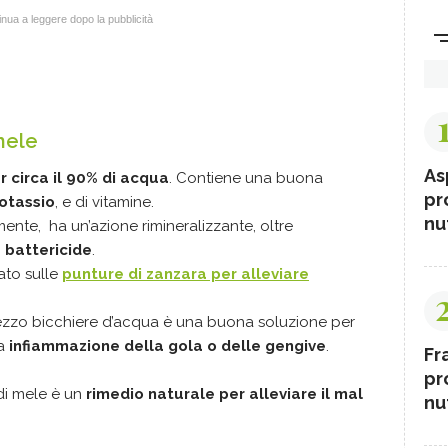
nua a leggere dopo la pubblicità
mele
As
 circa il 90% di acqua
. Contiene una buona
pr
otassio
, e di vitamine.
nut
mente, ha un’azione rimineralizzante, oltre
 battericide
.
ato sulle
punture di zanzara per alleviare
ezzo bicchiere d’acqua è una buona soluzione per
ra
infiammazione della gola o delle gengive
.
Fr
pr
di mele è un
rimedio naturale per alleviare il
mal
nut