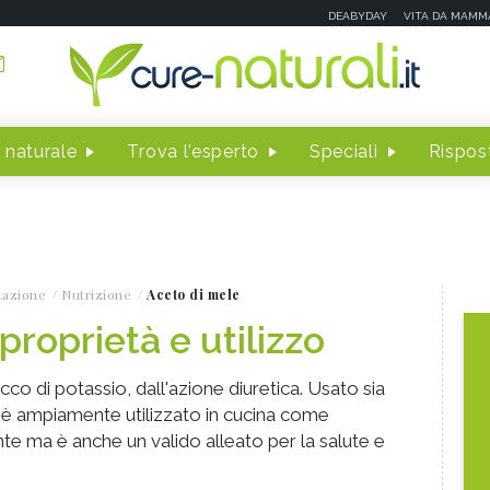
DEABYDAY
VITA DA MAMM
 naturale
Trova l'esperto
Speciali
Rispost
tazione
Nutrizione
Aceto di mele
proprietà e utilizzo
cco di potassio, dall'azione diuretica. Usato sia
 è ampiamente utilizzato in cucina come
 ma è anche un valido alleato per la salute e