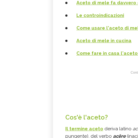
Aceto di mele fa davvero 
Le controindicazioni
Come usare l'aceto di me
Aceto di mele in cucina
Come fare in casa l'aceto
Conti
Cos'è l'aceto?
Il termine aceto
deriva latino
ac
pungente), del verbo
acēre
(inac