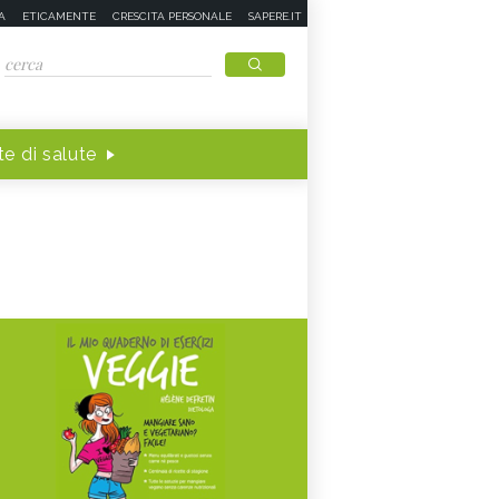
A
ETICAMENTE
CRESCITA PERSONALE
SAPERE.IT
e di salute