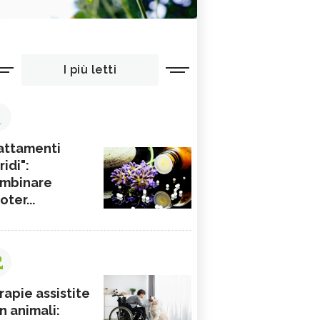
I più letti
1
attamenti
ridi":
mbinare
ioter...
2
rapie assistite
n animali: