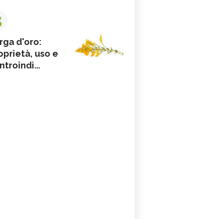
3
rga d'oro:
oprietà, uso e
ntroindi...