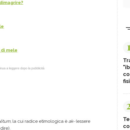
dimagrire?
le
 di mele
Tr
"ib
nua a leggere dopo la pubblicità
co
fis
Te
ētum,
la cui radice etimologica è
ak-
(essere
co
idire).