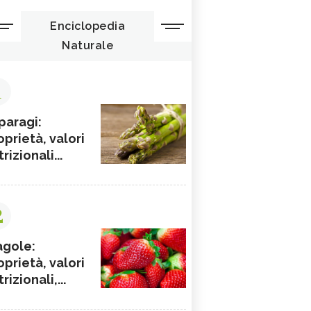
Enciclopedia
Naturale
1
paragi:
oprietà, valori
rizionali...
2
agole:
oprietà, valori
rizionali,...