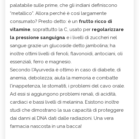
palatabile sulle prime, che gli indiani definiscono
“metallico”. Allora perché è così largamente
consumato? Presto detto: è un
frutto ricco di
vitamine
, soprattutto la C, usato per
regolarizzare
la pressione sanguigna
e i livelli di zuccheri nel
sangue grazie un glucoside detto jambolina; ha
inoltre ottimi livelli di fenoli, flavonoidi, antociani, oli
essenziali, ferro e magnesio.
Secondo l'Ayurveda è ottimo in caso di diabete, di
anemia, debolezza; aiuta la memoria e combatte
l'inappetenza, le stomatiti, i problemi del cavo orale.
Ad essi si aggiungono problemi renali, di acidità,
cardiaci e bassi livelli di melanina. Esistono inoltre
studi che dimostrano la sua capacità di proteggere
dai danni al DNA dati dalle radiazioni. Una vera
farmacia nascosta in una bacca!