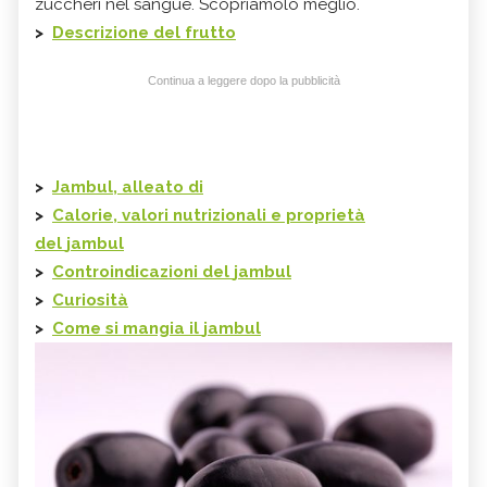
zuccheri nel sangue. Scopriamolo meglio.
>
Descrizione del frutto
Continua a leggere dopo la pubblicità
>
Jambul, alleato di
>
Calorie, valori nutrizionali e proprietà
del
jambul
>
Controindicazioni del
jambul
>
Curiosità
>
Come si mangia il
jambul