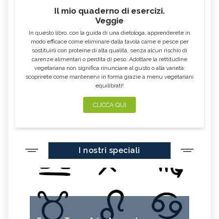
Il mio quaderno di esercizi.
AGLIO NERO
YOGURT GRECO
Veggie
CAVOLO-VERZA
PERMACULTURA
In questo libro, con la guida di una dietologa, apprenderete in
LITCHI
ALCHECHENGI
modo efficace come eliminare dalla tavola carne e pesce per
sostituirli con proteine di alta qualità, senza alcun rischio di
FARINA DI CASTAGNE
MELA COTOGNA
carenze alimentari o perdita di peso. Adottare la rettitudine
vegetariana non significa rinunciare al gusto o alla varietà:
POMPELMO
ACETO DI MELE
scoprirete come mantenervi in forma grazie a menu vegetariani
equilibrati!
ZAFFERANO
MELE
LENTICCHIE
BERGAMOTTO
CLICCA QUI
RADICCHIO
FRUTTA DI SETTEMBRE
NIGELLA SATIVA O CUMINO NERO
MIRTILLI
I nostri speciali
CEDRO
FARINA DI CECI
MELANZANE
FRIARIELLI
POKE
YOGURT
PRUGNE
MENTA
ROSMARINO
ISTAMINA