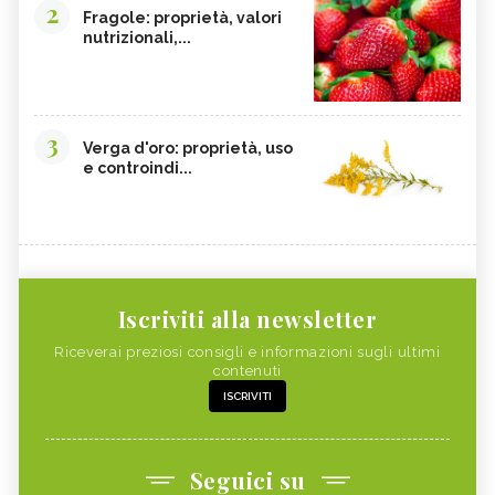
2
Fragole: proprietà, valori
nutrizionali,...
3
Verga d'oro: proprietà, uso
e controindi...
Iscriviti alla newsletter
Riceverai preziosi consigli e informazioni sugli ultimi
contenuti
ISCRIVITI
Seguici su