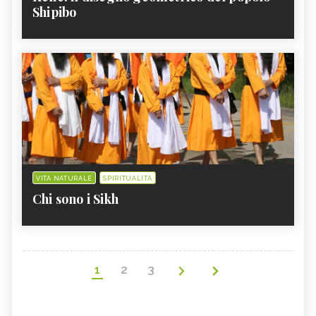
Shipibo
VITA NATURALE
SPIRITUALITÀ
Chi sono i Sikh
1
2
3