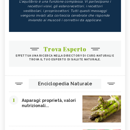
L'equilibrio è una funzione complessa. Vi partecipano i
recettori visivi, gli esterorecettori, i recettori
vestibolari, i propriocettori. Tutti questi messaggi
vengono inviati alla corteccia cerebrale che risponde
inviando ai muscoli i correttivi da applicare.
Trova Esperto
EFFETTUA UNA RICERCA NELLA DIRECTORY DI CURE-NATURALI E
TROVA IL TUO ESPERTO DI SALUTE NATURALE.
Enciclopedia Naturale
1
Asparagi: proprietà, valori
nutrizionali...