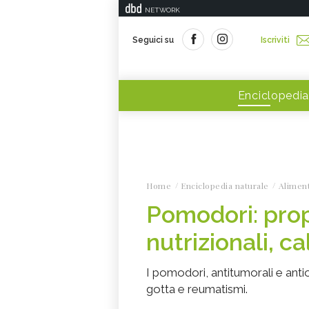
NETWORK
Seguici su
Iscriviti
Enciclopedia
Home
Enciclopedia naturale
Alimen
Pomodori: propr
nutrizionali, ca
I pomodori, antitumorali e antios
gotta e reumatismi.