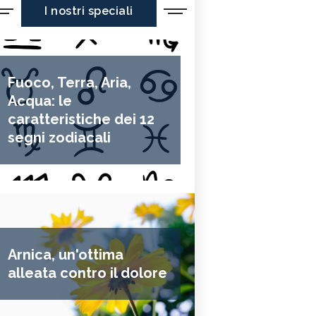
I nostri speciali
Fuoco, Terra, Aria,
Acqua: le
caratteristiche dei 12
segni zodiacali
Arnica, un'ottima
alleata contro il dolore