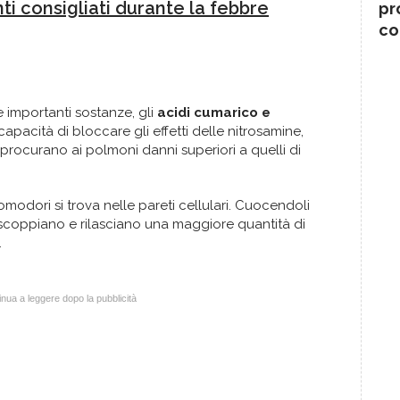
ti consigliati durante la febbre
pr
co
importanti sostanze, gli
acidi cumarico e
capacità di bloccare gli effetti delle nitrosamine,
ocurano ai polmoni danni superiori a quelli di
odori si trova nelle pareti cellulari. Cuocendoli
e scoppiano e rilasciano una maggiore quantità di
.
nua a leggere dopo la pubblicità