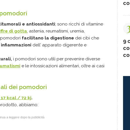
co
 pomodori
itumorali e antiossidanti
; sono ricchi di vitamine
offre di gotta
, astenia, reumatismi, uremia,
. I pomodori
facilitano la digestione
dei cibi che
9 c
 infiammazioni
dell’ apparato digerente e
co
co
urali,
i pomodori sono utili per prevenire diverse
eumatismi
e le intossicazioni alimentari, oltre ai casi
onali dei pomodori
7 kcal / 72 kj
.
 prodotto, abbiamo:
nua a leggere dopo la pubblicità