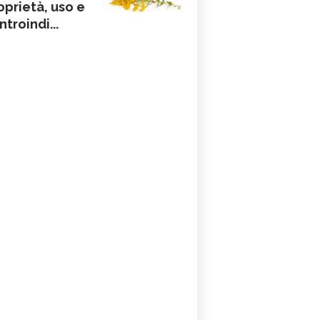
oprietà, uso e
ntroindi...