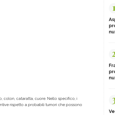
As
pr
nut
Fr
pr
nut
, colon, cataratta, cuore. Nello specifico, i
tive rispetto a probabili tumori che possono
Ve