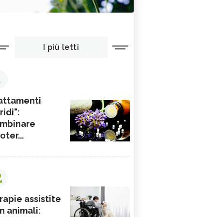
I più letti
1
attamenti
ridi":
mbinare
ioter...
2
rapie assistite
n animali: