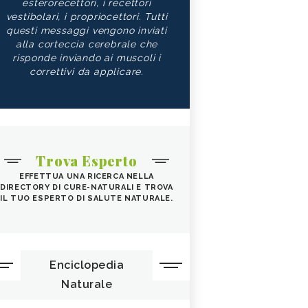
esterorecettori, i recettori
vestibolari, i propriocettori. Tutti
questi messaggi vengono inviati
alla corteccia cerebrale che
risponde inviando ai muscoli i
correttivi da applicare.
Trova Esperto
EFFETTUA UNA RICERCA NELLA
DIRECTORY DI CURE-NATURALI E TROVA
IL TUO ESPERTO DI SALUTE NATURALE.
Enciclopedia
Naturale