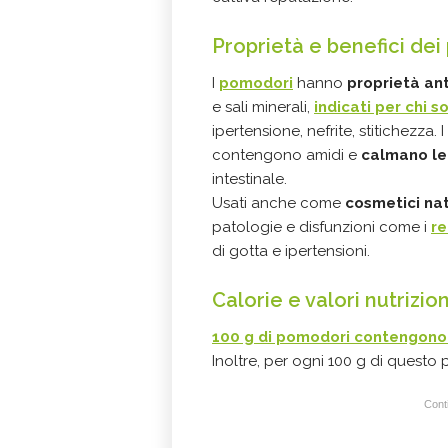
Proprietà e benefici
dei
I
pomodori
hanno
proprietà ant
e sali minerali,
indicati per chi s
ipertensione, nefrite, stitichezza
contengono amidi e
calmano le
intestinale.
Usati anche come
cosmetici nat
patologie e disfunzioni come i
r
di gotta e ipertensioni.
Calorie e valori nutrizi
100 g
di pomodori contengono 1
Inoltre, per ogni 100 g di questo
Conti