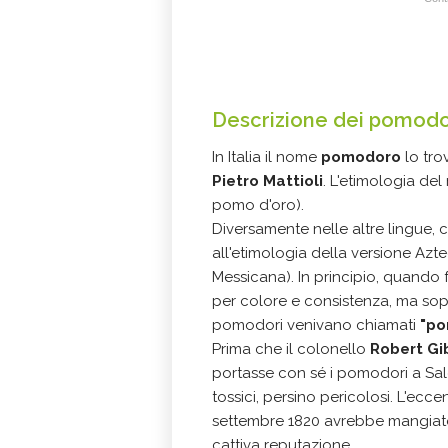
Descrizione dei pomodo
In Italia il nome
pomodoro
lo tr
Pietro Mattioli
. L'etimologia de
pomo d'oro).
Diversamente nelle altre lingue, 
all'etimologia della versione Azt
Messicana). In principio, quando f
per colore e consistenza, ma sopra
pomodori venivano chiamati
"po
Prima che il colonello
Robert Gi
portasse con sé i pomodori a Sal
tossici, persino pericolosi. L'ec
settembre 1820 avrebbe mangiato
cattiva reputazione.