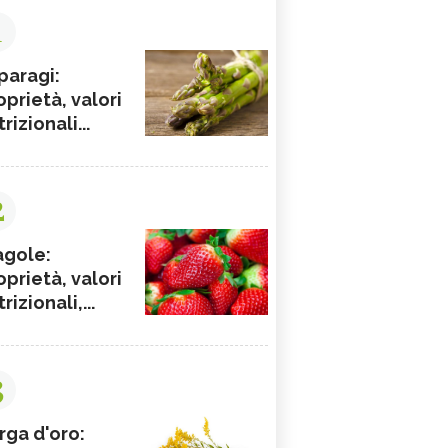
1
paragi:
oprietà, valori
rizionali...
2
agole:
oprietà, valori
rizionali,...
3
rga d'oro: