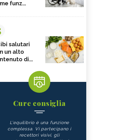
me funz...
3
ibi salutari
n un alto
ntenuto di...
Cure consiglia
L'equilibrio è una funzione
complessa. Vi partecipano i
recettori visivi, gli