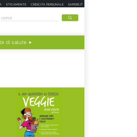
A
ETICAMENTE
CRESCITA PERSONALE
SAPERE.IT
e di salute