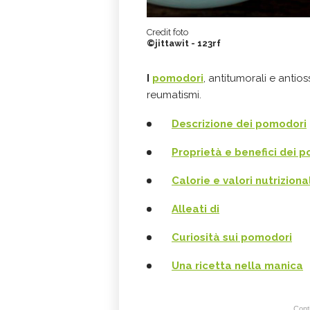
Credit foto
©jittawit - 123rf
I
pomodori
, antitumorali e antios
reumatismi.
Descrizione dei pomodori
Proprietà e benefici
dei p
Calorie e valori nutriziona
Alleati di
Curiosità
sui pomodori
Una ricetta nella manica
Conti