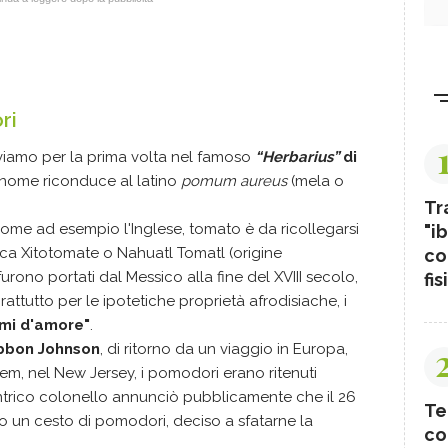
ri
oviamo per la prima volta nel famoso
“Herbarius”
di
l nome riconduce al latino
pomum aureus
(mela o
Tr
come ad esempio l'Inglese, tomato è da ricollegarsi
"ib
eca Xitotomate o Nahuatl Tomatl (origine
co
urono portati dal Messico alla fine del XVIII secolo,
fis
ttutto per le ipotetiche proprietà afrodisiache, i
mi d'amore"
.
bbon Johnson
, di ritorno da un viaggio in Europa,
em, nel New Jersey, i pomodori erano ritenuti
centrico colonello annunciò pubblicamente che il 26
Te
 un cesto di pomodori, deciso a sfatarne la
co