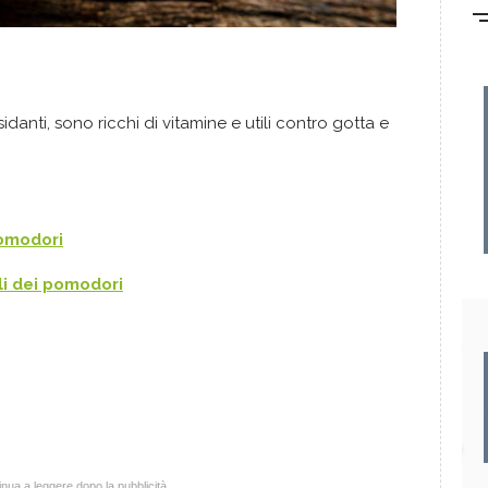
sidanti, sono ricchi di vitamine e utili contro gotta e
omodori
li
dei pomodori
nua a leggere dopo la pubblicità