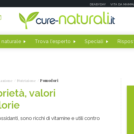
DEABYDAY
VITA DA MAMM
 naturale
Trova l'esperto
Speciali
Rispost
tazione
Nutrizione
Pomodori
ietà, valori
lorie
sidanti, sono ricchi di vitamine e utili contro