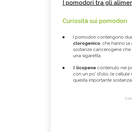
I pomodori tra gli alimen
Curiosità
sui pomodori
I pomodori contengono due 
clorogenico
, che hanno la 
sostanze cancerogene che pr
una sigaretta;
Il
licopene
contenuto nei pom
con un po' d'olio, le cellul
questa importante sostanza
Conti