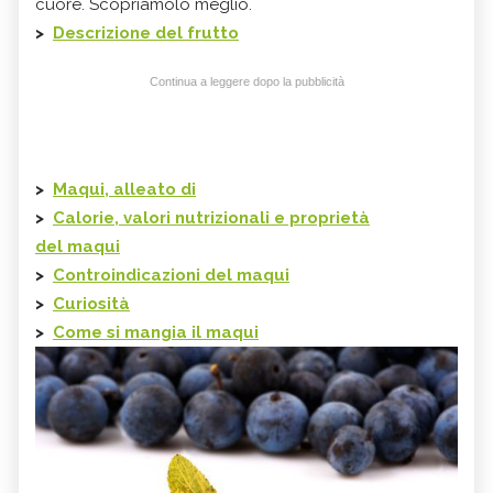
cuore. Scopriamolo meglio.
>
Descrizione del frutto
Continua a leggere dopo la pubblicità
>
Maqui, alleato di
>
Calorie, valori nutrizionali e proprietà
del
maqui
>
Controindicazioni del
maqui
>
Curiosità
>
Come si mangia il
maqui