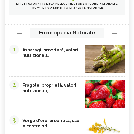
INTEGRATORI PER I CAPELLI
FICHI
EFFETTUA UNA RICERCA NELLA DIRECTORY DI CURE-NATURALI E
TROVA IL TUO ESPERTO DI SALUTE NATURALE.
SEMI DI PAPAVERO
PAPRIKA
FRUTTI ROSSI
OMEGA 3
AGRICOLTURA SOSTENIBILE
CICORIA
Enciclopedia Naturale
ORZO
MAGNESIO, CARENZA
1
MAGNESIO NEGLI ALIMENTI
LIME
Asparagi: proprietà, valori
nutrizionali...
INTEGRATORI DI MAGNESIO
GRANO SENATORE CAPPELLI
LICOPENE
DURIAN - CURE-NATURALI.IT
PESCA TABACCHIERA
PESCA NOCE
2
Fragole: proprietà, valori
PRESSIONE BASSA,
EMORROIDI, ALIMENTAZIONE
nutrizionali,...
ALIMENTAZIONE
FERRO, CARENZA
CILIEGIE
PESCHE
CETRIOLI
3
CELLULITE, ALIMENTAZIONE
CISTITE, ALIMENTAZIONE
Verga d'oro: proprietà, uso
e controindi...
INTEGRATORI NATURALI PER
COLITE, ALIMENTAZIONE
EMORROIDI