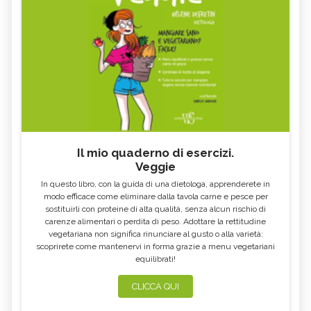
COSA NO
MIELE DI CASTAGNO: PROPRIETÀ E
SEMI DI CHIA
CONTROINDICAZION
FARINA DI SEMOLA DI GRANO
ECCESSO DI ZINCO: SINTOMI, CAUSE
DURO
E RIMEDI
ALGA KLAMATH
BASILICO
CIBI ACIDI
ALGA KOMBU
FOSFORO, ECCESSO
CALCIO IN ECCESSO
Il mio quaderno di esercizi.
AGLIO NERO
YOGURT GRECO
Veggie
CAVOLO-VERZA
PERMACULTURA
In questo libro, con la guida di una dietologa, apprenderete in
LITCHI
ALCHECHENGI
modo efficace come eliminare dalla tavola carne e pesce per
sostituirli con proteine di alta qualità, senza alcun rischio di
FARINA DI CASTAGNE
MELA COTOGNA
carenze alimentari o perdita di peso. Adottare la rettitudine
vegetariana non significa rinunciare al gusto o alla varietà:
POMPELMO
ACETO DI MELE
scoprirete come mantenervi in forma grazie a menu vegetariani
equilibrati!
ZAFFERANO
MELE
LENTICCHIE
BERGAMOTTO
CLICCA QUI
RADICCHIO
FRUTTA DI SETTEMBRE