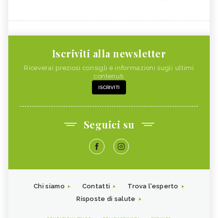
COCCO
FOSFORO
CALCOLI RENALI,
FRAGOLE
ALIMENTAZIONE
ALGHE COMMESTIBILI
FINOCCHIETTO SELVATICO
Iscriviti alla newsletter
PORRI
ZINCO
Riceverai preziosi consigli e informazioni sugli ultimi
contenuti
INSONNIA, ALIMENTAZIONE
MELONE
ISCRIVITI
ZOLFO
RUCOLA
PISELLI
MAGGIORANA
Seguici su
SEDANO RAPA
SEDANO
FARINA DI FIENO GRECO
BANANA
RISO
CAVOLFIORE
PAPAYA
MAGNESIO
Chi siamo
Contatti
Trova l'esperto
CHLORELLA
SILICIO
Risposte di salute
RAME
VITAMINA A NEGLI ALIMENTI