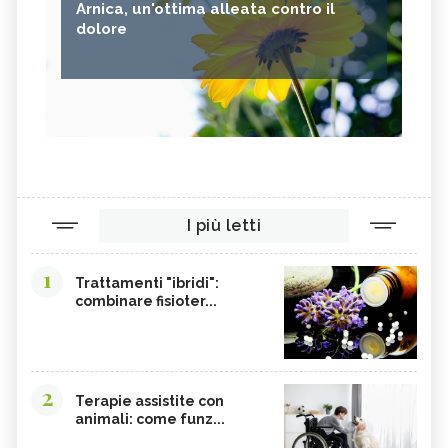
Arnica, un'ottima alleata contro il
ANANAS
AGLIO
dolore
CACAO
ORIGANO
VITAMINA B, SINTOMI DA
PINOLI
ACCESSO
SEMI DI SESAMO
FERRO IN ECCESSO
AGRETTI
SPINACI
TAMARI
LISINA
I più letti
AMARANTO
FAGIOLI BORLOTTI
SONGINO
PRODOTTI A CHILOMETRO ZERO
1
Trattamenti "ibridi":
WASABI
CURRY
combinare fisioter...
DAIKON
CIME DI RAPA
EDAMAME
CALCIO
SOIA
MELATA DI MIELE
2
Terapie assistite con
animali: come funz...
CARAMBOLA
CAVOLINI DI BRUXELLES