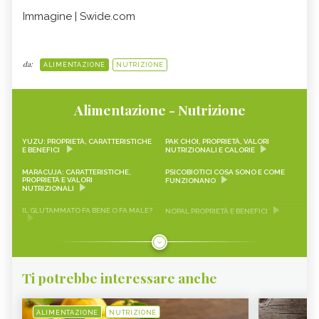
Immagine | Swide.com
da:
ALIMENTAZIONE
NUTRIZIONE
Alimentazione - Nutrizione
YUZU: PROPRIETÀ, CARATTERISTICHE
PAK CHOI, PROPRIETÀ, VALORI
E BENEFICI
NUTRIZIONALI E CALORIE
MARACUJA: CARATTERISTICHE,
PSICOBIOTICI COSA SONO E COME
PROPRIETÀ E VALORI
FUNZIONANO
NUTRIZIONALI
IL GLUTAMMATO FA BENE O FA MALE?
NOPAL PROPRIETÀ E BENEFICI
FRAGOLINE DI BOSCO
CRAUTI, PROPRIETÀ, VALORI
CARATTERISTICHE, PROPRIETÀ E
NUTRIZIONALI E RICETTE
RICETTE
Ti potrebbe interessare anche
LEMON SNACK, LIMEQUAT
SCAROLA
RAPA ROSSA
SEITAN PROPRIETÀ E BENEFICI
ALIMENTAZIONE
NUTRIZIONE