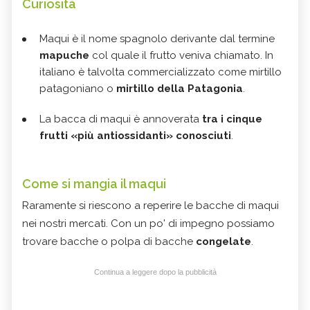
Curiosità
Maqui è il nome spagnolo derivante dal termine
mapuche
col quale il frutto veniva chiamato. In
italiano è talvolta commercializzato come mirtillo
patagoniano o
mirtillo della Patagonia
.
La bacca di maqui è annoverata
tra i cinque
frutti «più antiossidanti» conosciuti
.
Come si mangia il maqui
Raramente si riescono a reperire le bacche di maqui
nei nostri mercati. Con un po' di impegno possiamo
trovare bacche o polpa di bacche
congelate
.
Continua a leggere dopo la pubblicità