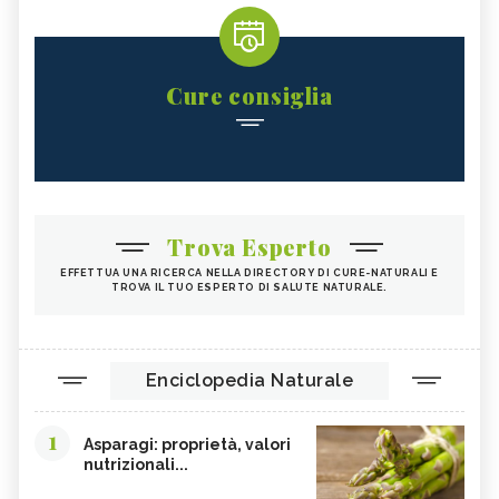
BIETOLE
GLUTATIONE
INTEGRATORI ANTIOSSIDANTI
TEMPEH
ACIDO FOLICO
TOFU
Cure consiglia
CHIODI DI GAROFANO
FAGIOLI
FUNGHI
SOMMACCO
CIBI LASSATIVI
CIBI ALCALINI
ZUCCA
ALGA WAKAME
Trova Esperto
CASTAGNE
INTEGRATORI PER I CAPELLI
EFFETTUA UNA RICERCA NELLA DIRECTORY DI CURE-NATURALI E
TROVA IL TUO ESPERTO DI SALUTE NATURALE.
FICHI
SEMI DI PAPAVERO
PAPRIKA
FRUTTI ROSSI
OMEGA 3
AGRICOLTURA SOSTENIBILE
Enciclopedia Naturale
CICORIA
ORZO
1
MAGNESIO, CARENZA
MAGNESIO NEGLI ALIMENTI
Asparagi: proprietà, valori
nutrizionali...
LIME
INTEGRATORI DI MAGNESIO