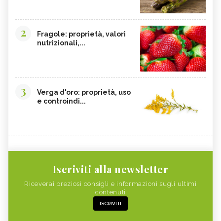
GRANO SENATORE CAPPELLI
LICOPENE
DURIAN - CURE-NATURALI.IT
PESCA TABACCHIERA
2
Fragole: proprietà, valori
PRESSIONE BASSA,
PESCA NOCE
nutrizionali,...
ALIMENTAZIONE
EMORROIDI, ALIMENTAZIONE
FERRO, CARENZA
CILIEGIE
PESCHE
3
CETRIOLI
CELLULITE, ALIMENTAZIONE
Verga d'oro: proprietà, uso
e controindi...
CISTITE, ALIMENTAZIONE
COLITE, ALIMENTAZIONE
INTEGRATORI NATURALI PER
COCCO
EMORROIDI
FOSFORO
FRAGOLE
CALCOLI RENALI,
ALGHE COMMESTIBILI
ALIMENTAZIONE
Iscriviti alla newsletter
FINOCCHIETTO SELVATICO
PORRI
Riceverai preziosi consigli e informazioni sugli ultimi
contenuti
ZINCO
INSONNIA, ALIMENTAZIONE
ISCRIVITI
MELONE
ZOLFO