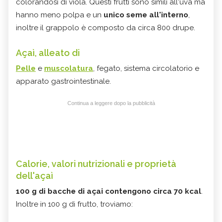
colorandosi di viola. Questi frutti sono simili all'uva ma
hanno meno polpa e un
unico seme all'interno
,
inoltre il grappolo è composto da circa 800 drupe.
Açaì, alleato di
Pelle
e
muscolatura
, fegato, sistema circolatorio e
apparato gastrointestinale.
Continua a leggere dopo la pubblicità
Calorie, valori nutrizionali e proprietà
dell'açaì
100 g di bacche di
açai
contengono circa 70 kcal
.
Inoltre in 100 g di frutto, troviamo: