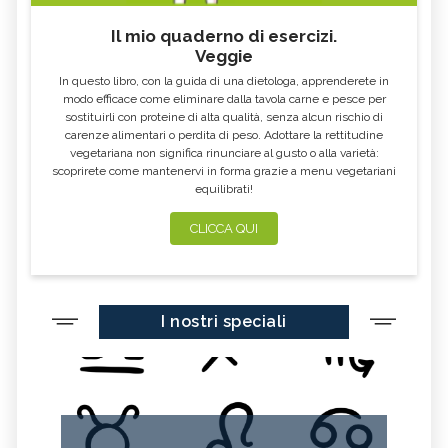
FOSFORO, ECCESSO
CALCIO IN ECCESSO
Il mio quaderno di esercizi.
AGLIO NERO
YOGURT GRECO
Veggie
CAVOLO-VERZA
PERMACULTURA
In questo libro, con la guida di una dietologa, apprenderete in
LITCHI
ALCHECHENGI
modo efficace come eliminare dalla tavola carne e pesce per
sostituirli con proteine di alta qualità, senza alcun rischio di
FARINA DI CASTAGNE
MELA COTOGNA
carenze alimentari o perdita di peso. Adottare la rettitudine
vegetariana non significa rinunciare al gusto o alla varietà:
POMPELMO
ACETO DI MELE
scoprirete come mantenervi in forma grazie a menu vegetariani
equilibrati!
ZAFFERANO
MELE
LENTICCHIE
BERGAMOTTO
CLICCA QUI
RADICCHIO
FRUTTA DI SETTEMBRE
NIGELLA SATIVA O CUMINO NERO
MIRTILLI
I nostri speciali
CEDRO
FARINA DI CECI
MELANZANE
FRIARIELLI
POKE
YOGURT
PRUGNE
MENTA