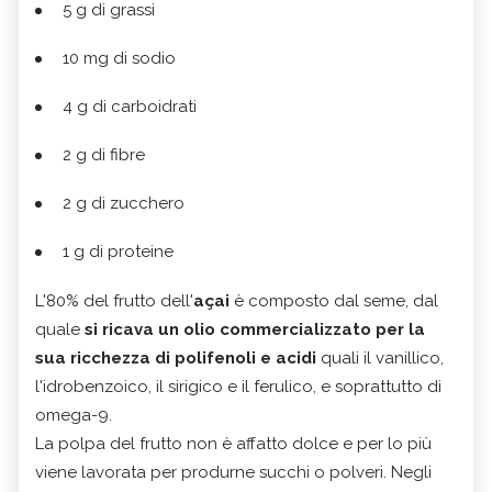
5 g di grassi
10 mg di sodio
4 g di carboidrati
2 g di fibre
2 g di zucchero
1 g di proteine
L'80% del frutto dell'
açai
è composto dal seme, dal
quale
si ricava un olio commercializzato per la
sua ricchezza di polifenoli e acidi
quali il vanillico,
l'idrobenzoico, il sirigico e il ferulico, e soprattutto di
omega-9.
La polpa del frutto non è affatto dolce e per lo più
viene lavorata per produrne succhi o polveri. Negli