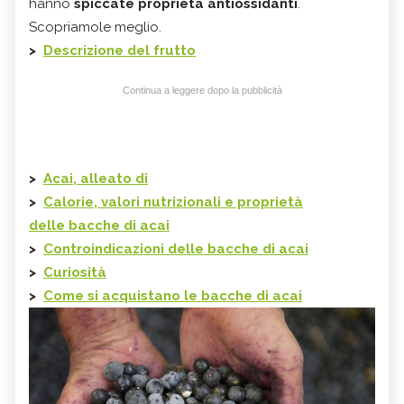
hanno
spiccate proprietà antiossidanti
.
Scopriamole meglio.
>
Descrizione del frutto
Continua a leggere dopo la pubblicità
>
Acai, alleato di
>
Calorie, valori nutrizionali e proprietà
delle
bacche di acai
>
Controindicazioni delle
bacche di acai
>
Curiosità
>
Come si acquistano le
bacche di acai