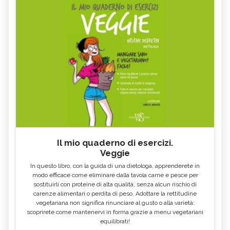
NUTRIZIONALI - CURE-
FOSFORO - CURE-NATURALI.IT
NATURALI.IT
COSA MANGIARE CON LA FEBBRE E
VOMITO, ALIMENTAZIONE
COSA NO
MIELE DI CASTAGNO: PROPRIETÀ E
SEMI DI CHIA
CONTROINDICAZION
FARINA DI SEMOLA DI GRANO
ECCESSO DI ZINCO: SINTOMI, CAUSE
DURO
E RIMEDI
ALGA KLAMATH
BASILICO
CIBI ACIDI
ALGA KOMBU
FOSFORO, ECCESSO
CALCIO IN ECCESSO
Il mio quaderno di esercizi.
AGLIO NERO
YOGURT GRECO
Veggie
CAVOLO-VERZA
PERMACULTURA
In questo libro, con la guida di una dietologa, apprenderete in
LITCHI
ALCHECHENGI
modo efficace come eliminare dalla tavola carne e pesce per
sostituirli con proteine di alta qualità, senza alcun rischio di
FARINA DI CASTAGNE
MELA COTOGNA
carenze alimentari o perdita di peso. Adottare la rettitudine
vegetariana non significa rinunciare al gusto o alla varietà:
POMPELMO
ACETO DI MELE
scoprirete come mantenervi in forma grazie a menu vegetariani
equilibrati!
ZAFFERANO
MELE