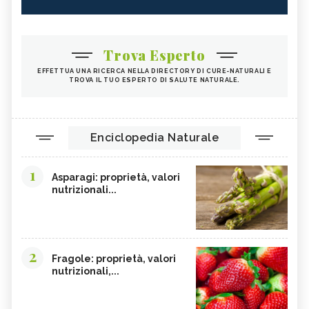
ALGA WAKAME
CASTAGNE
INTEGRATORI PER I CAPELLI
FICHI
Trova Esperto
SEMI DI PAPAVERO
PAPRIKA
EFFETTUA UNA RICERCA NELLA DIRECTORY DI CURE-NATURALI E
TROVA IL TUO ESPERTO DI SALUTE NATURALE.
FRUTTI ROSSI
OMEGA 3
AGRICOLTURA SOSTENIBILE
CICORIA
ORZO
MAGNESIO, CARENZA
Enciclopedia Naturale
MAGNESIO NEGLI ALIMENTI
LIME
1
INTEGRATORI DI MAGNESIO
GRANO SENATORE CAPPELLI
Asparagi: proprietà, valori
nutrizionali...
LICOPENE
DURIAN - CURE-NATURALI.IT
PESCA TABACCHIERA
PESCA NOCE
PRESSIONE BASSA,
EMORROIDI, ALIMENTAZIONE
ALIMENTAZIONE
2
Fragole: proprietà, valori
nutrizionali,...
FERRO, CARENZA
CILIEGIE
PESCHE
CETRIOLI