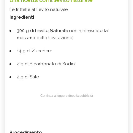
Una ricetta con il lievito naturale
Le frittelle al lievito naturale
Ingredienti
300 g di Lievito Naturale non Rinfrescato (al
massimo della lievitazione)
14 g di Zucchero
2 g di Bicarbonato di Sodio
2 g di Sale
Continua a leggere dopo la pubblicità
Procedimento