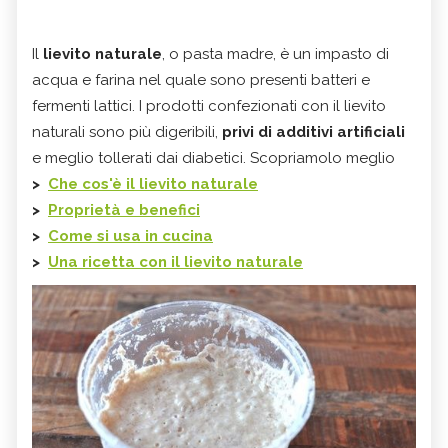
Il
lievito naturale
, o pasta madre, è un impasto di
acqua e farina nel quale sono presenti batteri e
fermenti lattici. I prodotti confezionati con il lievito
naturali sono più digeribili,
privi di additivi artificiali
e meglio tollerati dai diabetici. Scopriamolo meglio
>
Che cos'è il lievito naturale
>
Proprietà e benefici
>
Come si usa in cucina
>
Una ricetta con il lievito naturale