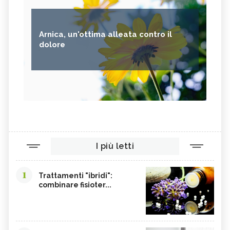
AVENA
PUNTARELLE
SEMI DI CARTAMO
PESCE
Arnica, un'ottima alleata contro il
ANANAS
AGLIO
dolore
CACAO
ORIGANO
VITAMINA B, SINTOMI DA
PINOLI
ACCESSO
SEMI DI SESAMO
FERRO IN ECCESSO
AGRETTI
SPINACI
TAMARI
LISINA
I più letti
AMARANTO
FAGIOLI BORLOTTI
SONGINO
PRODOTTI A CHILOMETRO ZERO
1
Trattamenti "ibridi":
WASABI
CURRY
combinare fisioter...
DAIKON
CIME DI RAPA
EDAMAME
CALCIO
SOIA
MELATA DI MIELE