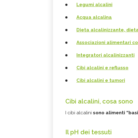
Legumi alcalini
Acqua alcalina
Dieta alcalinizzante, die
Associazioni alimentari co
Integratori alcalinizzanti
Cibi alcalini e reflusso
Cibi alcalini e tumori
Cibi alcalini, cosa sono
I cibi alcalini
sono alimenti “basi
Il pH dei tessuti