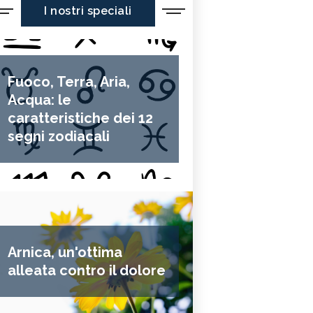
I nostri speciali
Fuoco, Terra, Aria,
Acqua: le
caratteristiche dei 12
segni zodiacali
Arnica, un'ottima
alleata contro il dolore