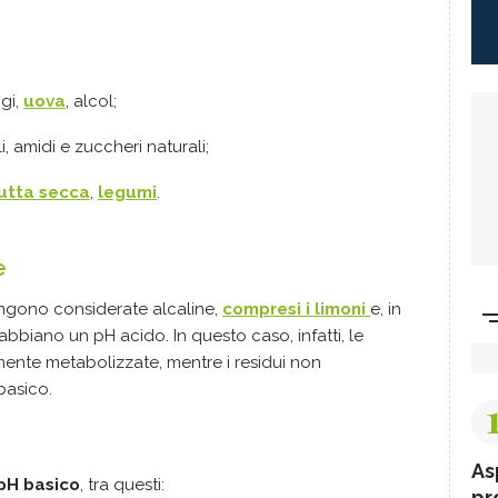
gi,
uova
, alcol;
li, amidi e zuccheri naturali;
rutta secca
,
legumi
.
e
gono considerate alcaline,
compresi i limoni
e, in
abbiano un pH acido. In questo caso, infatti, le
ente metabolizzate, mentre i residui non
basico.
As
pH basico
, tra questi:
pr