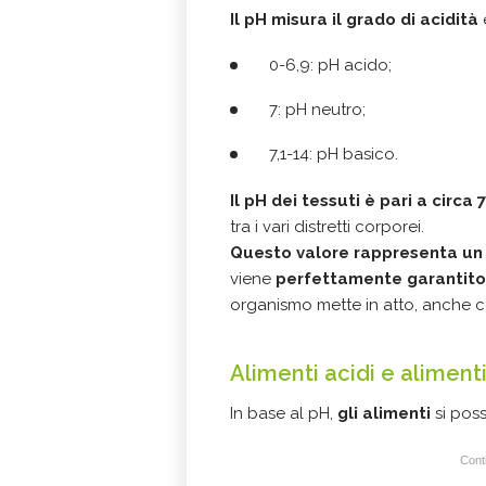
Il pH misura il grado di acidità
0-6,9: pH acido;
7: pH neutro;
7,1-14: pH basico.
Il pH dei tessuti è pari a circa 7
tra i vari distretti corporei.
Questo valore rappresenta un
viene
perfettamente garantito
organismo mette in atto, anche c
Alimenti acidi e alimenti
In base al pH,
gli alimenti
si pos
Conti