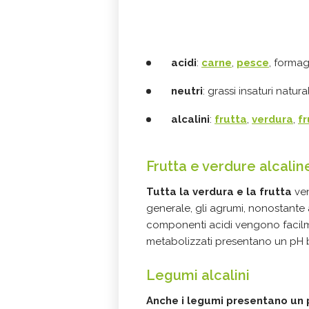
acidi
:
carne
,
pesce
, formag
neutri
: grassi insaturi natura
alcalini
:
frutta
,
verdura
,
f
Frutta e verdure alcalin
Tutta la verdura e la frutta
ven
generale, gli agrumi, nonostante 
componenti acidi vengono facilm
metabolizzati presentano un pH 
Legumi alcalini
Anche i legumi presentano un 