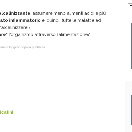
alcalinizzante
, assumere meno alimenti acidi e più
tato infiammatorio
e, quindi, tutte le malattie ad
"alcalinizzare"?
are"
l'organizmo attraverso l’alimentazione?
nua a leggere dopo la pubblicità
lcalini