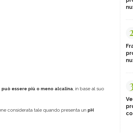
nut
Fr
pr
nut
 può essere più o meno alcalina
, in base al suo
Ve
pr
iene considerata tale quando presenta un
pH
co