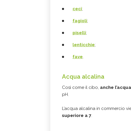
ceci
;
fagioli
;
piselli
;
lenticchie
;
fave
.
Acqua alcalina
Così come il cibo,
anche l’acqua
pH.
L’acqua alcalina in commercio v
superiore a 7
.