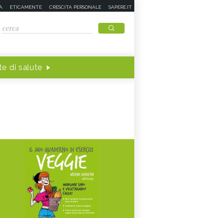
A
ETICAMENTE
CRESCITA PERSONALE
SAPERE.IT
e di salute