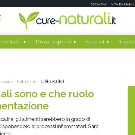
DEABYDAY
VITA DA MAMM
 naturale
Trova l'esperto
Speciali
Rispost
tazione
Nutrizione
Cibi alcalini
quali sono e che ruolo
mentazione
calina, gli alimenti sarebbero in grado di
disponendolo ai processi infiammatori. Sarà
sieme.