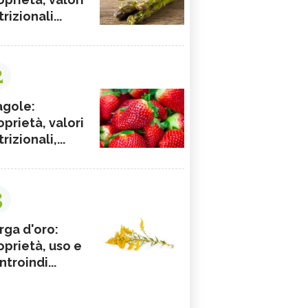
rizionali...
2
agole:
oprietà, valori
rizionali,...
3
rga d'oro:
oprietà, uso e
ntroindi...