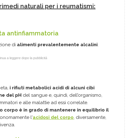
i rimedi naturali per i reumatismi:
eta antinfiammatoria
zione di
alimenti prevalentemente alcalini
.
nua a leggere dopo la pubblicità
ieta,
i rifiuti metabolici acidi di alcuni cibi
ne del pH
del sangue e, quindi, dell’organismo,
matori e alle malattie ad essi correlate.
o corpo è in grado di mantenere in equilibrio il
utonomamente l'
acidosi del corpo
, diversamente,
ivenza.