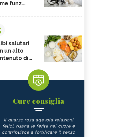
me funz...
3
ibi salutari
n un alto
ntenuto di...
Cure consiglia
Il quarzo rosa agevola relazioni
felici, risana le ferite nel cuore e
contribuisce a fortificare il senso