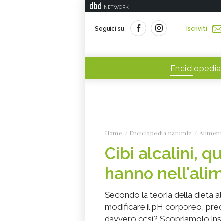
NETWORK
Seguici su
Iscriviti
Enciclopedia
Home
Enciclopedia naturale
Alimen
Cibi alcalini, 
hanno nell'ali
Secondo la teoria della dieta al
modificare il pH corporeo, pre
davvero così? Scopriamolo in