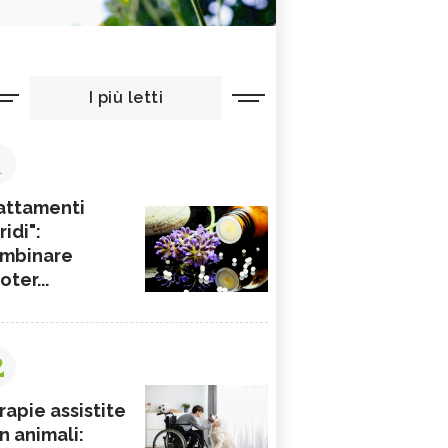
I più letti
1
attamenti
ridi":
mbinare
ioter...
2
rapie assistite
n animali: