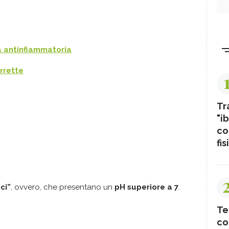
ta antinfiammatoria
rrette
Tr
"ib
co
fis
ci”
, ovvero, che presentano un
pH superiore a 7
.
Te
co