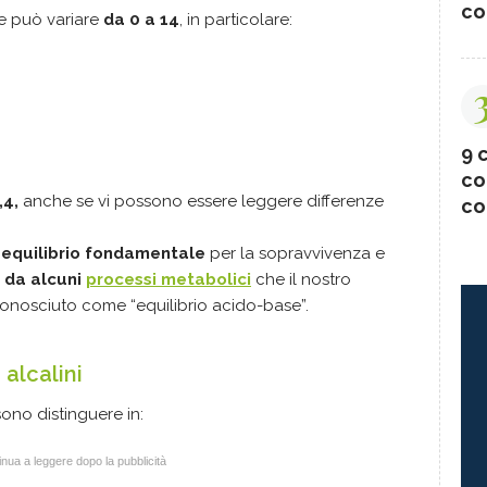
co
e può variare
da 0 a 14
, in particolare:
9 c
co
,4,
anche se vi possono essere leggere differenze
co
 equilibrio fondamentale
per la sopravvivenza e
 da alcuni
processi metabolici
che il nostro
onosciuto come “equilibrio acido-base”.
 alcalini
sono distinguere in:
nua a leggere dopo la pubblicità