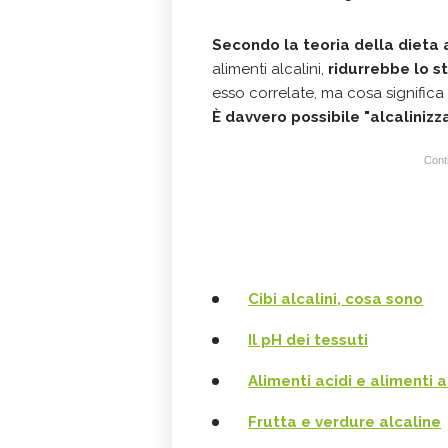
Secondo la teoria della dieta 
alimenti alcalini,
ridurrebbe lo s
esso correlate, ma cosa significa 
È davvero possibile "alcalinizz
Conti
Cibi alcalini, cosa sono
Il pH dei tessuti
Alimenti acidi e alimenti a
Frutta e verdure alcaline