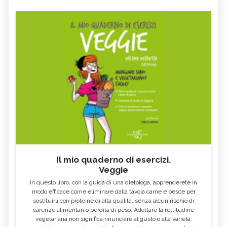
- CURE-NATURALI.IT
FAGIOLI ROSSI: PROPRIETÀ E VALORI
GLI ALIMENTI E I CIBI PIÙ RICCHI DI
NUTRIZIONALI - CURE-
FOSFORO - CURE-NATURALI.IT
NATURALI.IT
COSA MANGIARE CON LA FEBBRE E
VOMITO, ALIMENTAZIONE
COSA NO
MIELE DI CASTAGNO: PROPRIETÀ E
SEMI DI CHIA
CONTROINDICAZION
FARINA DI SEMOLA DI GRANO
ECCESSO DI ZINCO: SINTOMI, CAUSE
DURO
E RIMEDI
ALGA KLAMATH
BASILICO
CIBI ACIDI
ALGA KOMBU
FOSFORO, ECCESSO
CALCIO IN ECCESSO
Il mio quaderno di esercizi.
AGLIO NERO
YOGURT GRECO
Veggie
CAVOLO-VERZA
PERMACULTURA
In questo libro, con la guida di una dietologa, apprenderete in
LITCHI
ALCHECHENGI
modo efficace come eliminare dalla tavola carne e pesce per
sostituirli con proteine di alta qualità, senza alcun rischio di
FARINA DI CASTAGNE
MELA COTOGNA
carenze alimentari o perdita di peso. Adottare la rettitudine
vegetariana non significa rinunciare al gusto o alla varietà:
POMPELMO
ACETO DI MELE