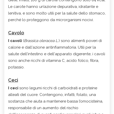
diete, infatti, 100 g di carote contengono solo 84 kcal.
Le carote hanno un’azione depurativa, idratante e
lenitiva, e sono molto utili per la salute dello stomaco,
perché lo proteggono da microrganismi nocivi.
Cavolo
I cavoli
(
Brassica oleracea L.
) sono alimenti poveri di
calorie e dall'azione antinfiammatoria. Utili per la
salute dell'intestino e dell'apparato digerente, i cavoli
sono anche ricchi di vitamina C, acido folico, fibra,
potassio.
Ceci
I ceci
sono legumi ricchi di carboidrati e proteine
alleati del cuore. Contengono, infatti, folato, una
sostanza che aiuta a mantenere bassa l’omocisteina,
responsabile di un aumento del rischio