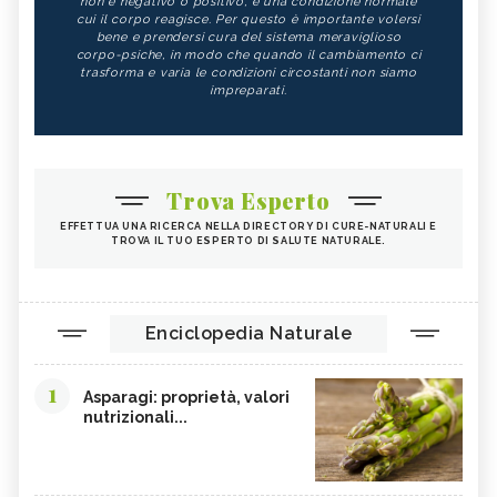
non è negativo o positivo, è una condizione normale
SOMMACCO
CIBI LASSATIVI
cui il corpo reagisce. Per questo è importante volersi
bene e prendersi cura del sistema meraviglioso
CIBI ALCALINI
ZUCCA
corpo-psiche, in modo che quando il cambiamento ci
trasforma e varia le condizioni circostanti non siamo
ALGA WAKAME
CASTAGNE
impreparati.
INTEGRATORI PER I CAPELLI
FICHI
SEMI DI PAPAVERO
PAPRIKA
FRUTTI ROSSI
OMEGA 3
Trova Esperto
AGRICOLTURA SOSTENIBILE
CICORIA
EFFETTUA UNA RICERCA NELLA DIRECTORY DI CURE-NATURALI E
TROVA IL TUO ESPERTO DI SALUTE NATURALE.
ORZO
MAGNESIO, CARENZA
MAGNESIO NEGLI ALIMENTI
LIME
INTEGRATORI DI MAGNESIO
GRANO SENATORE CAPPELLI
Enciclopedia Naturale
LICOPENE
DURIAN - CURE-NATURALI.IT
1
PESCA TABACCHIERA
PESCA NOCE
Asparagi: proprietà, valori
nutrizionali...
PRESSIONE BASSA,
EMORROIDI, ALIMENTAZIONE
ALIMENTAZIONE
FERRO, CARENZA
CILIEGIE