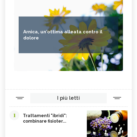
ALGA NORI
FICHI D'INDIA
AVENA
PUNTARELLE
SEMI DI CARTAMO
PESCE
Arnica, un'ottima alleata contro il
ANANAS
AGLIO
dolore
CACAO
ORIGANO
VITAMINA B, SINTOMI DA
PINOLI
ACCESSO
SEMI DI SESAMO
FERRO IN ECCESSO
AGRETTI
SPINACI
TAMARI
LISINA
I più letti
AMARANTO
FAGIOLI BORLOTTI
SONGINO
PRODOTTI A CHILOMETRO ZERO
1
Trattamenti "ibridi":
WASABI
CURRY
combinare fisioter...
DAIKON
CIME DI RAPA