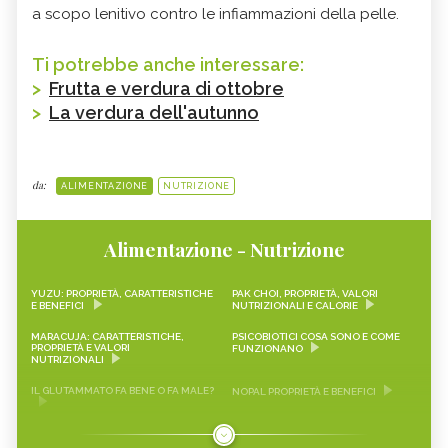
a scopo lenitivo contro le infiammazioni della pelle.
Ti potrebbe anche interessare:
>
Frutta e verdura di ottobre
>
La verdura dell'autunno
da:
ALIMENTAZIONE
NUTRIZIONE
Alimentazione - Nutrizione
YUZU: PROPRIETÀ, CARATTERISTICHE
PAK CHOI, PROPRIETÀ, VALORI
E BENEFICI
NUTRIZIONALI E CALORIE
MARACUJA: CARATTERISTICHE,
PSICOBIOTICI COSA SONO E COME
PROPRIETÀ E VALORI
FUNZIONANO
NUTRIZIONALI
IL GLUTAMMATO FA BENE O FA MALE?
NOPAL PROPRIETÀ E BENEFICI
FRAGOLINE DI BOSCO
CRAUTI, PROPRIETÀ, VALORI
CARATTERISTICHE, PROPRIETÀ E
NUTRIZIONALI E RICETTE