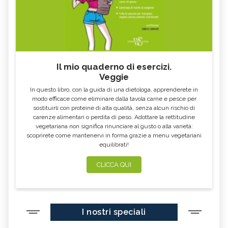
DURO
E RIMEDI
ALGA KLAMATH
BASILICO
CIBI ACIDI
ALGA KOMBU
FOSFORO, ECCESSO
CALCIO IN ECCESSO
Il mio quaderno di esercizi.
AGLIO NERO
YOGURT GRECO
Veggie
CAVOLO-VERZA
PERMACULTURA
In questo libro, con la guida di una dietologa, apprenderete in
LITCHI
ALCHECHENGI
modo efficace come eliminare dalla tavola carne e pesce per
sostituirli con proteine di alta qualità, senza alcun rischio di
FARINA DI CASTAGNE
MELA COTOGNA
carenze alimentari o perdita di peso. Adottare la rettitudine
vegetariana non significa rinunciare al gusto o alla varietà:
POMPELMO
ACETO DI MELE
scoprirete come mantenervi in forma grazie a menu vegetariani
equilibrati!
ZAFFERANO
MELE
LENTICCHIE
BERGAMOTTO
CLICCA QUI
RADICCHIO
FRUTTA DI SETTEMBRE
NIGELLA SATIVA O CUMINO NERO
MIRTILLI
I nostri speciali
CEDRO
FARINA DI CECI