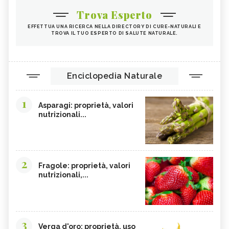
AGRICOLTURA SOSTENIBILE
CICORIA
Trova Esperto
ORZO
MAGNESIO, CARENZA
EFFETTUA UNA RICERCA NELLA DIRECTORY DI CURE-NATURALI E
TROVA IL TUO ESPERTO DI SALUTE NATURALE.
MAGNESIO NEGLI ALIMENTI
LIME
INTEGRATORI DI MAGNESIO
GRANO SENATORE CAPPELLI
LICOPENE
DURIAN - CURE-NATURALI.IT
Enciclopedia Naturale
PESCA TABACCHIERA
PESCA NOCE
1
PRESSIONE BASSA,
EMORROIDI, ALIMENTAZIONE
Asparagi: proprietà, valori
ALIMENTAZIONE
nutrizionali...
FERRO, CARENZA
CILIEGIE
PESCHE
CETRIOLI
CELLULITE, ALIMENTAZIONE
CISTITE, ALIMENTAZIONE
2
Fragole: proprietà, valori
nutrizionali,...
INTEGRATORI NATURALI PER
COLITE, ALIMENTAZIONE
EMORROIDI
COCCO
FOSFORO
CALCOLI RENALI,
FRAGOLE
ALIMENTAZIONE
3
Verga d'oro: proprietà, uso