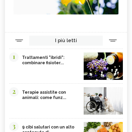
PINOLI
ACCESSO
SEMI DI SESAMO
FERRO IN ECCESSO
AGRETTI
SPINACI
TAMARI
LISINA
I più letti
AMARANTO
FAGIOLI BORLOTTI
SONGINO
PRODOTTI A CHILOMETRO ZERO
1
Trattamenti "ibridi":
WASABI
CURRY
combinare fisioter...
DAIKON
CIME DI RAPA
EDAMAME
CALCIO
SOIA
MELATA DI MIELE
2
Terapie assistite con
animali: come funz...
CARAMBOLA
CAVOLINI DI BRUXELLES
ARGININA
CLEMENTINE
CARENZA DI VITAMINA D
POTASSIO, ECCESSO
3
BROCCOLI
CARDO
9 cibi salutari con un alto