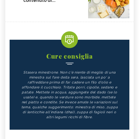
contenuto di...
FRUTTA, GUIDA COMPLETA
VITAMINA D, ECCESSO
SEMI DI ZUCCA
NIGARI
NOCI PECAN
MISO
NOCI
BIETOLE
GLUTATIONE
INTEGRATORI ANTIOSSIDANTI
TEMPEH
ACIDO FOLICO
Cure consiglia
TOFU
CHIODI DI GAROFANO
Stasera minestrone. Non c'è niente di meglio di una
FAGIOLI
FUNGHI
minestra sul fare della sera, lasciata un po' a
raffreddare prima di far cadere un filo d'olio e
SOMMACCO
CIBI LASSATIVI
affondare il cucchiaio. Tritate porri, cipolle, sedano e
patate. Mettete in acqua, aggiungete del dado (se lo
CIBI ALCALINI
ZUCCA
usate) e, quando le verdure sono morbide, mettete
nel piatto e condite. Se invece amate le variazioni sul
ALGA WAKAME
CASTAGNE
tema, qualche suggerimento: minestra di miso, zuppa
di lenticchie all'indiana (dhal), zuppa di fagioli neri o
INTEGRATORI PER I CAPELLI
FICHI
altri legumi ricchi di fibre.
SEMI DI PAPAVERO
PAPRIKA
FRUTTI ROSSI
OMEGA 3