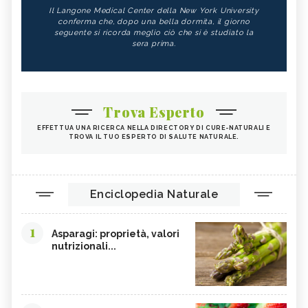
Il Langone Medical Center della New York University
conferma che, dopo una bella dormita, il giorno
seguente si ricorda meglio ciò che si è studiato la
sera prima.
Trova Esperto
EFFETTUA UNA RICERCA NELLA DIRECTORY DI CURE-NATURALI E
TROVA IL TUO ESPERTO DI SALUTE NATURALE.
Enciclopedia Naturale
1
Asparagi: proprietà, valori
nutrizionali...