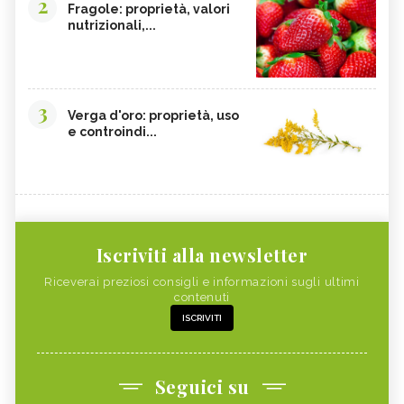
2
Fragole: proprietà, valori
nutrizionali,...
3
Verga d'oro: proprietà, uso
e controindi...
Iscriviti alla newsletter
Riceverai preziosi consigli e informazioni sugli ultimi
contenuti
ISCRIVITI
Seguici su