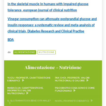
in the skeletal muscle in humans with impaired glucose
tolerance, european journal of clinical nutrition
Vinegar consumption can attenuate postprandial glucose and
insulin responses; a systematic review and meta-analysis of
clinical trials, Diabetes Research and Clinical Practise
BDA
da:
ALIMENTAZIONE
NUTRIZIONE
Alimentazione - Nutrizione
YUZU: PROPRIETÀ, CARATTERISTICHE
PAK CHOI, PROPRIETÀ, VALORI
E BENEFICI
NUTRIZIONALI E CALORIE
MARACUJA: CARATTERISTICHE,
PSICOBIOTICI COSA SONO E COME
PROPRIETÀ E VALORI
FUNZIONANO
NUTRIZIONALI
IL GLUTAMMATO FA BENE O FA MALE?
NOPAL PROPRIETÀ E BENEFICI