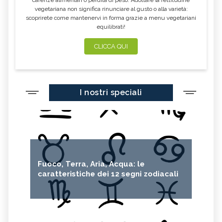
carenze alimentari o perdita di peso. Adottare la rettitudine
vegetariana non significa rinunciare al gusto o alla varietà:
POMPELMO
ACETO DI MELE
scoprirete come mantenervi in forma grazie a menu vegetariani
equilibrati!
ZAFFERANO
MELE
LENTICCHIE
BERGAMOTTO
CLICCA QUI
RADICCHIO
FRUTTA DI SETTEMBRE
NIGELLA SATIVA O CUMINO NERO
MIRTILLI
I nostri speciali
CEDRO
FARINA DI CECI
MELANZANE
FRIARIELLI
POKE
YOGURT
PRUGNE
MENTA
ROSMARINO
ISTAMINA
Fuoco, Terra, Aria, Acqua: le
ALBICOCCHE
ZUCCHINE
caratteristiche dei 12 segni zodiacali
ANICE
PASTINACA
PEPE ROSA
CIPOLLE
FAGIOLO DI CONTRONE
FAVE