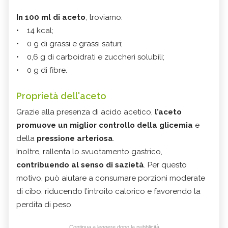
In 100 ml di aceto
, troviamo:
• 14 kcal;
• 0 g di grassi e grassi saturi;
• 0,6 g di carboidrati e zuccheri solubili;
• 0 g di fibre.
Proprietà dell'aceto
Grazie alla presenza di acido acetico,
l’aceto
promuove un miglior controllo della glicemia
e
della
pressione arteriosa
.
Inoltre, rallenta lo svuotamento gastrico,
contribuendo al senso di sazietà
. Per questo
motivo, può aiutare a consumare porzioni moderate
di cibo, riducendo l’introito calorico e favorendo la
perdita di peso.
Continua a leggere dopo la pubblicità