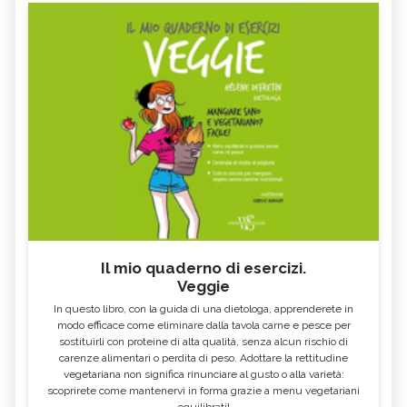
FAGIOLI ROSSI: PROPRIETÀ E VALORI
GLI ALIMENTI E I CIBI PIÙ RICCHI DI
NUTRIZIONALI - CURE-
FOSFORO - CURE-NATURALI.IT
NATURALI.IT
COSA MANGIARE CON LA FEBBRE E
VOMITO, ALIMENTAZIONE
COSA NO
MIELE DI CASTAGNO: PROPRIETÀ E
SEMI DI CHIA
CONTROINDICAZION
FARINA DI SEMOLA DI GRANO
ECCESSO DI ZINCO: SINTOMI, CAUSE
DURO
E RIMEDI
ALGA KLAMATH
BASILICO
CIBI ACIDI
ALGA KOMBU
FOSFORO, ECCESSO
CALCIO IN ECCESSO
Il mio quaderno di esercizi.
AGLIO NERO
YOGURT GRECO
Veggie
CAVOLO-VERZA
PERMACULTURA
In questo libro, con la guida di una dietologa, apprenderete in
LITCHI
ALCHECHENGI
modo efficace come eliminare dalla tavola carne e pesce per
sostituirli con proteine di alta qualità, senza alcun rischio di
FARINA DI CASTAGNE
MELA COTOGNA
carenze alimentari o perdita di peso. Adottare la rettitudine
vegetariana non significa rinunciare al gusto o alla varietà:
POMPELMO
ACETO DI MELE
scoprirete come mantenervi in forma grazie a menu vegetariani