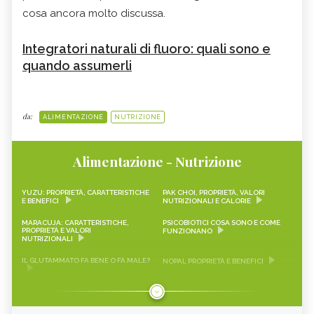
cosa ancora molto discussa.
Integratori naturali di fluoro: quali sono e
quando assumerli
da:
ALIMENTAZIONE
NUTRIZIONE
Alimentazione - Nutrizione
YUZU: PROPRIETÀ, CARATTERISTICHE
PAK CHOI, PROPRIETÀ, VALORI
E BENEFICI
NUTRIZIONALI E CALORIE
MARACUJA: CARATTERISTICHE,
PSICOBIOTICI COSA SONO E COME
PROPRIETÀ E VALORI
FUNZIONANO
NUTRIZIONALI
IL GLUTAMMATO FA BENE O FA MALE?
NOPAL PROPRIETÀ E BENEFICI
FRAGOLINE DI BOSCO
CRAUTI, PROPRIETÀ, VALORI
CARATTERISTICHE, PROPRIETÀ E
NUTRIZIONALI E RICETTE
RICETTE