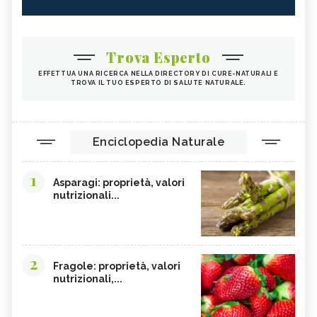
ZUCCA
ALGA WAKAME
CASTAGNE
INTEGRATORI PER I CAPELLI
Trova Esperto
FICHI
SEMI DI PAPAVERO
EFFETTUA UNA RICERCA NELLA DIRECTORY DI CURE-NATURALI E
PAPRIKA
FRUTTI ROSSI
TROVA IL TUO ESPERTO DI SALUTE NATURALE.
OMEGA 3
AGRICOLTURA SOSTENIBILE
CICORIA
ORZO
Enciclopedia Naturale
MAGNESIO, CARENZA
MAGNESIO NEGLI ALIMENTI
LIME
INTEGRATORI DI MAGNESIO
1
Asparagi: proprietà, valori
GRANO SENATORE CAPPELLI
LICOPENE
nutrizionali...
DURIAN - CURE-NATURALI.IT
PESCA TABACCHIERA
PRESSIONE BASSA,
PESCA NOCE
ALIMENTAZIONE
2
Fragole: proprietà, valori
EMORROIDI, ALIMENTAZIONE
FERRO, CARENZA
nutrizionali,...
CILIEGIE
PESCHE
CETRIOLI
CELLULITE, ALIMENTAZIONE