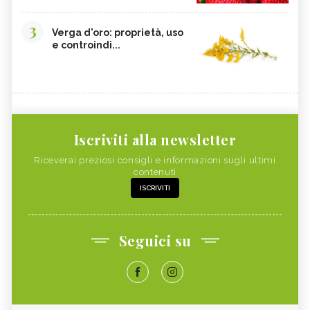
CISTITE, ALIMENTAZIONE
COLITE, ALIMENTAZIONE
3
Verga d'oro: proprietà, uso
INTEGRATORI NATURALI PER
COCCO
e controindi...
EMORROIDI
FOSFORO
FRAGOLE
CALCOLI RENALI,
ALGHE COMMESTIBILI
ALIMENTAZIONE
FINOCCHIETTO SELVATICO
PORRI
Iscriviti alla newsletter
ZINCO
INSONNIA, ALIMENTAZIONE
Riceverai preziosi consigli e informazioni sugli ultimi
MELONE
ZOLFO
contenuti
ISCRIVITI
RUCOLA
PISELLI
MAGGIORANA
SEDANO RAPA
SEDANO
FARINA DI FIENO GRECO
Seguici su
BANANA
RISO
CAVOLFIORE
PAPAYA
MAGNESIO
CHLORELLA