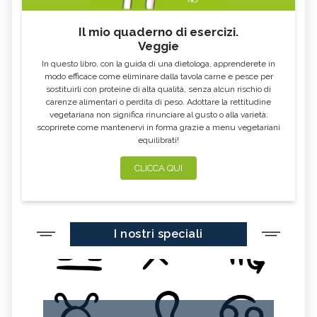
FOSFORO, ECCESSO
CALCIO IN ECCESSO
Il mio quaderno di esercizi.
AGLIO NERO
YOGURT GRECO
Veggie
CAVOLO-VERZA
PERMACULTURA
In questo libro, con la guida di una dietologa, apprenderete in
LITCHI
ALCHECHENGI
modo efficace come eliminare dalla tavola carne e pesce per
sostituirli con proteine di alta qualità, senza alcun rischio di
FARINA DI CASTAGNE
MELA COTOGNA
carenze alimentari o perdita di peso. Adottare la rettitudine
vegetariana non significa rinunciare al gusto o alla varietà:
POMPELMO
ACETO DI MELE
scoprirete come mantenervi in forma grazie a menu vegetariani
equilibrati!
ZAFFERANO
MELE
LENTICCHIE
BERGAMOTTO
CLICCA QUI
RADICCHIO
FRUTTA DI SETTEMBRE
NIGELLA SATIVA O CUMINO NERO
MIRTILLI
I nostri speciali
CEDRO
FARINA DI CECI
MELANZANE
FRIARIELLI
POKE
CUMINO
YOGURT
PRUGNE