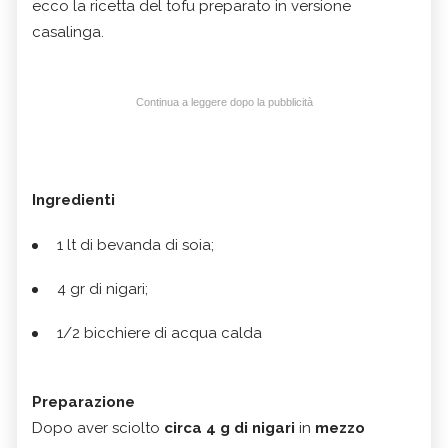
ecco la ricetta del tofu preparato in versione
casalinga.
Continua a leggere dopo la pubblicità
Ingredienti
1 lt di bevanda di soia;
4 gr di nigari;
1/2 bicchiere di acqua calda
Preparazione
Dopo aver sciolto
circa 4 g di nigari
in
mezzo