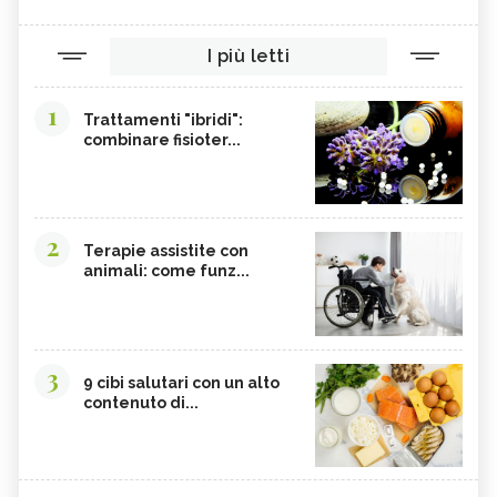
TAMARI
LISINA
I più letti
AMARANTO
FAGIOLI BORLOTTI
SONGINO
PRODOTTI A CHILOMETRO ZERO
1
Trattamenti "ibridi":
WASABI
CURRY
combinare fisioter...
DAIKON
CIME DI RAPA
EDAMAME
CALCIO
SOIA
MELATA DI MIELE
2
Terapie assistite con
animali: come funz...
CARAMBOLA
CAVOLINI DI BRUXELLES
ARGININA
CLEMENTINE
CARENZA DI VITAMINA D
POTASSIO, ECCESSO
3
BROCCOLI
CARDO
9 cibi salutari con un alto
contenuto di...
FRUTTA, GUIDA COMPLETA
VITAMINA D, ECCESSO
SEMI DI ZUCCA
NOCI PECAN
MISO
NOCI