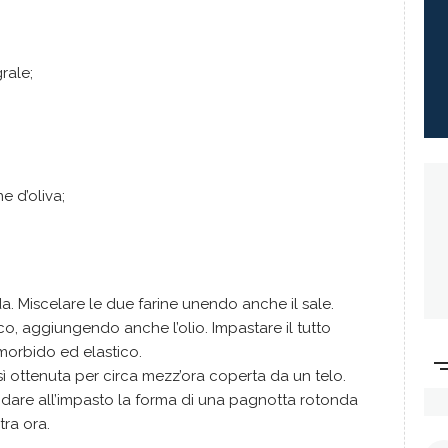
rale;
e d’oliva;
ida. Miscelare le due farine unendo anche il sale.
, aggiungendo anche l’olio. Impastare il tutto
morbido ed elastico.
ì ottenuta per circa mezz’ora coperta da un telo.
e dare all’impasto la forma di una pagnotta rotonda
tra ora.