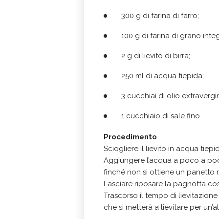
300 g di farina di farro;
100 g di farina di grano integ
2 g di lievito di birra;
250 ml di acqua tiepida;
3 cucchiai di olio extravergin
1 cucchiaio di sale fino.
Procedimento
Sciogliere il lievito in acqua tiep
Aggiungere l’acqua a poco a poco
finché non si ottiene un panetto 
Lasciare riposare la pagnotta cos
Trascorso il tempo di lievitazion
che si metterà a lievitare per un’al