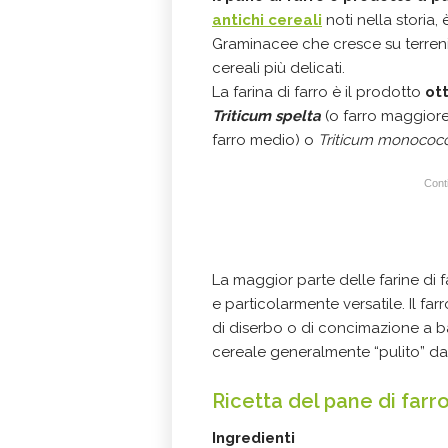
antichi cereali
noti nella storia,
Graminacee che cresce su terreni p
cereali più delicati.
La farina di farro è il prodotto
ot
Triticum spelta
(o farro maggiore
farro medio) o
Triticum monoco
Conti
La maggior parte delle farine di 
e particolarmente versatile. Il fa
di diserbo o di concimazione a ba
cereale generalmente “pulito” da
Ricetta del pane di farr
Ingredienti