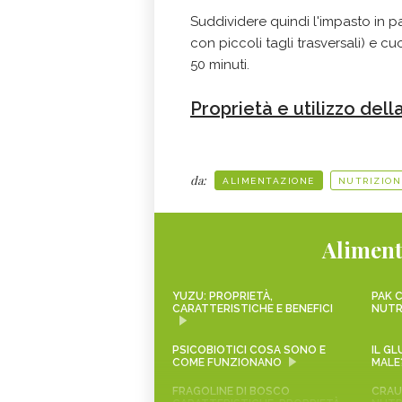
Suddividere quindi l'impasto in pa
con piccoli tagli trasversali) e c
50 minuti.
Proprietà e utilizzo della
da:
ALIMENTAZIONE
NUTRIZION
Aliment
YUZU: PROPRIETÀ,
PAK C
CARATTERISTICHE E BENEFICI
NUTR
PSICOBIOTICI COSA SONO E
IL G
COME FUNZIONANO
MALE
FRAGOLINE DI BOSCO
CRAUT