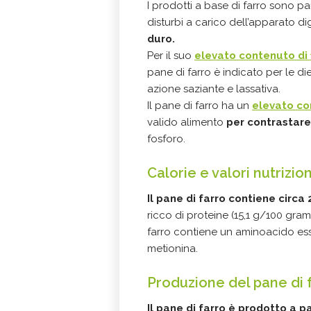
I prodotti a base di farro sono p
disturbi a carico dell’apparato d
duro.
Per il suo
elevato contenuto di 
pane di farro è indicato per le d
azione saziante e lassativa.
Il pane di farro ha un
elevato co
valido alimento
per contrastare i
fosforo.
Calorie e valori nutrizion
Il pane di farro contiene circa
ricco di proteine (15,1 g/100 gram
farro contiene un aminoacido esse
metionina.
Produzione del pane di 
Il pane di farro è prodotto a pa