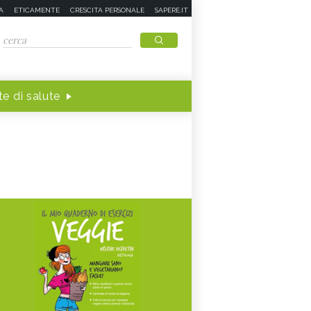
A
ETICAMENTE
CRESCITA PERSONALE
SAPERE.IT
e di salute