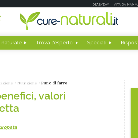
DEABYDAY
VITA DA MAMM
 naturale
Trova l'esperto
Speciali
Rispost
tazione
Nutrizione
Pane di farro
enefici, valori
cetta
turopata