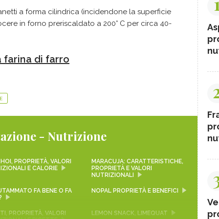
netti a forma cilindrica (incidendone la superficie
uocere in forno preriscaldato a 200° C per circa 40-
As
pr
nut
 farina di farro
E
Fr
pr
azione - Nutrizione
nut
HOI, PROPRIETÀ, VALORI
MARACUJA: CARATTERISTICHE,
IZIONALI E CALORIE
PROPRIETÀ E VALORI
NUTRIZIONALI
LUTAMMATO FA BENE O FA
NOPAL PROPRIETÀ E BENEFICI
?
Ve
pr
I, PROPRIETÀ, VALORI
LEMON SNACK, LIMEQUAT