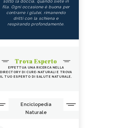
sotto la doccia, quando siete in
fila. Ogni occasione è buona per
contrarre i glutei, rimanendo
dritti con la schiena e
respirando profondamente.
Trova Esperto
EFFETTUA UNA RICERCA NELLA
DIRECTORY DI CURE-NATURALI E TROVA
IL TUO ESPERTO DI SALUTE NATURALE.
Enciclopedia
Naturale