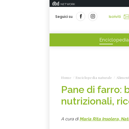
NETWORK
Seguici su
Iscriviti
Enciclopedia
Home
Enciclopedia naturale
Alimen
Pane di farro: b
nutrizionali, ri
A cura di
Maria Rita Insolera, Na