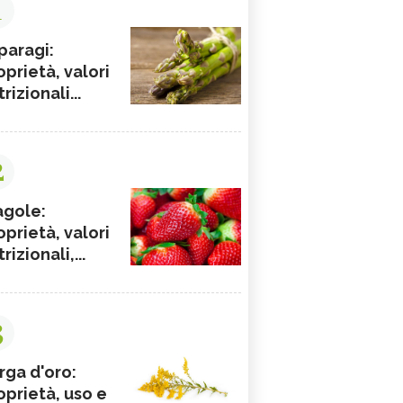
1
paragi:
oprietà, valori
rizionali...
2
agole:
oprietà, valori
rizionali,...
3
rga d'oro:
oprietà, uso e