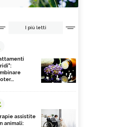
I più letti
1
attamenti
ridi":
mbinare
ioter...
2
rapie assistite
n animali: