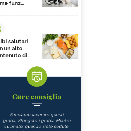
me funz...
3
ibi salutari
n un alto
ntenuto di...
Cure consiglia
Facciamo lavorare questi
glutei. Stringete i glutei. Mentre
cucinate, quando siete sedute,