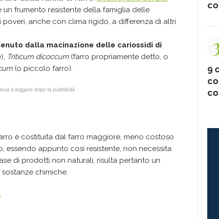
co
 è un frumento resistente della famiglia delle
overi, anche con clima rigido, a differenza di altri
tenuto dalla macinazione delle cariossidi di
),
Triticum dicoccum
(farro propriamente detto, o
ccum
(o piccolo farro).
9 c
co
nua a leggere dopo la pubblicità
co
farro è costituita dal farro maggiore, meno costoso
rro, essendo appunto così resistente, non necessita
se di prodotti non naturali, risulta pertanto un
 sostanze chimiche.
o