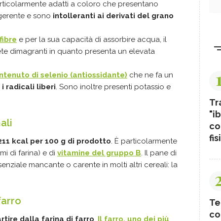
articolarmente adatti a coloro che presentano
igerente e sono
intolleranti ai derivati del grano
fibre
e per la sua capacità di assorbire acqua, il
iete dimagranti in quanto presenta un elevata
ntenuto di selenio (antiossidante)
che ne fa un
 radicali liberi
. Sono inoltre presenti potassio e
Tr
"ib
ali
co
fis
 211 kcal per 100 g di prodotto
. È particolarmente
mi di farina) e di
vitamine del gruppo B
. Il pane di
nziale mancante o carente in molti altri cereali: la
farro
Te
co
rtire dalla farina di farro
.
Il farro, uno dei più