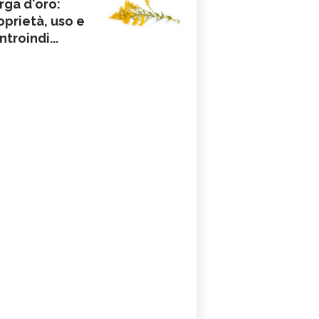
rga d'oro:
oprietà, uso e
ntroindi...