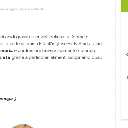
nua a leggere dopo la pubblicità
 acidi grassi essenziali polinsaturi (come gli
a volte Vitamina F (dall’inglese Fatty Acids , acidi
emoria
e contrastare l'invecchiamento cutaneo,
c
dieta
grazie a particolari alimenti. Scopriamo quali
i omega 3