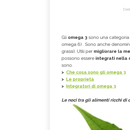
Conti
Gli
o
m
ega 3
sono una categoria di
omega 6) . Sono anche denominati 
grassi). Utili per
migliorare la m
possono essere
integrati nella 
sono.
>
Che cosa sono gli omega 3
>
Le proprietà
>
Integratori di omega 3
Le noci tra gli alimenti ricchi d