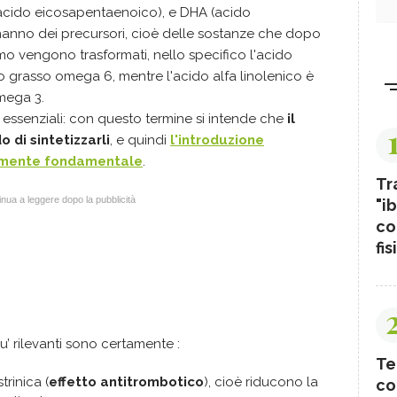
(acido eicosapentaenoico), e DHA (acido
hanno dei precursori, cioè delle sostanze che dopo
mo vengono trasformati, nello specifico l'acido
do grasso omega 6, mentre l'acido alfa linolenico è
mega 3.
 essenziali: con questo termine si intende che
il
 di sintetizzarli
, e quindi
l'introduzione
tamente fondamentale
.
Tr
nua a leggere dopo la pubblicità
"ib
co
fis
’ rilevanti sono certamente :
Te
rinica (
effetto antitrombotico
), cioè riducono la
co