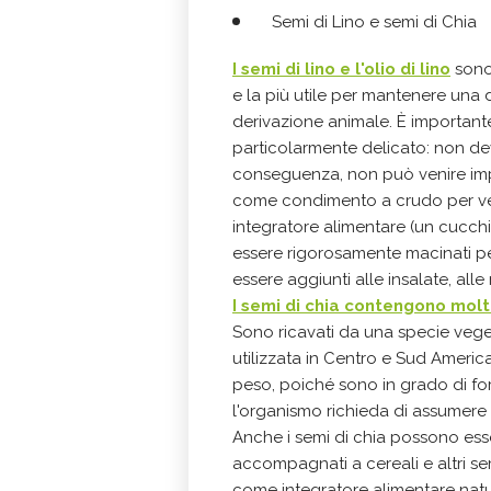
Semi di Lino e semi di Chia
I semi di lino e l'olio di lino
sono 
e la più utile per mantenere una 
derivazione animale. È importante
particolarmente delicato: non dev
conseguenza, non può venire im
come condimento a crudo per ve
integratore alimentare (un cucchi
essere rigorosamente macinati pe
essere aggiunti alle insalate, alle 
I semi di chia contengono molt
S
ono ricavati da una specie vege
utilizzata in Centro e Sud Americ
peso, poiché sono in grado di for
l'organismo richieda di assumere 
Anche i semi di chia possono esse
accompagnati a cereali e altri se
come integratore alimentare natu