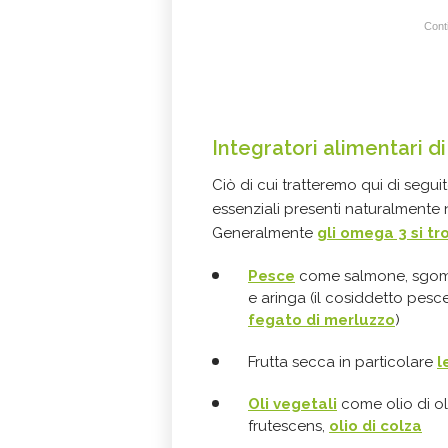
Conti
Integratori alimentari 
Ciò di cui tratteremo qui di segu
essenziali presenti naturalmente n
Generalmente
gli omega 3 si tr
Pesce
come salmone, sgombr
e aringa (il cosiddetto pesce
fegato di merluzzo
)
Frutta secca in particolare
l
Oli vegetali
come olio di oli
frutescens,
olio di colza