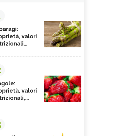
1
paragi:
oprietà, valori
rizionali...
2
agole:
oprietà, valori
rizionali,...
3