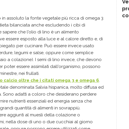
Ve
pr
co
in assoluto la fonte vegetale più ricca di omega 3
dieta bilanciata anche escludendo i cibi di
 sapere che l'olio di lino è un alimento
e essere esposto alla luce e al calore diretto e, di
piegato per cucinare.
Può essere invece usato
rdure, legumi e salse, oppure come semplice
aio a colazione). I semi di lino invece, che devono
r poter essere assimilati dall'organismo, possono
minestre, nei frullati.
o calcio oltre che i citati omega 3 e omega 6
.
tale denominata Salvia hispanica, molto diffusa ed
a.
Sono adatti a coloro che desiderano perdere
nire nutrienti essenziali ed energia senza che
grandi quantità di alimenti in sovrappiù.
re aggiunti al muesli della colazione o
mi, nella dose di uno o due cucchiai al giorno
rale, oppure possono essere utilizzati come