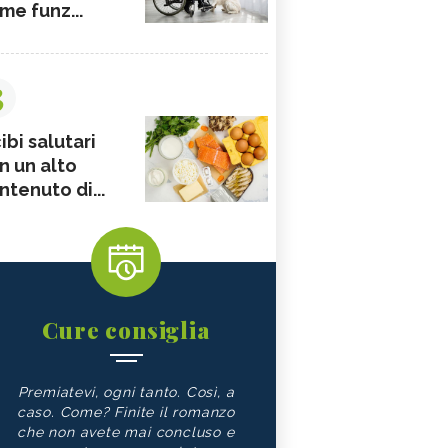
me funz...
3
ibi salutari
n un alto
ntenuto di...
Cure consiglia
Premiatevi, ogni tanto. Così, a
caso. Come? Finite il romanzo
che non avete mai concluso e