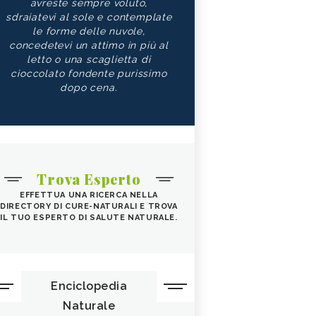
avreste sempre voluto,
sdraiatevi al sole e contemplate
le forme delle nuvole,
concedetevi un attimo in più al
letto o una scaglietta di
cioccolato fondente purissimo
dopo cena.
Trova Esperto
EFFETTUA UNA RICERCA NELLA
DIRECTORY DI CURE-NATURALI E TROVA
IL TUO ESPERTO DI SALUTE NATURALE.
Enciclopedia
Naturale