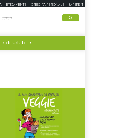
A
ETICAMENTE
CRESCITA PERSONALE
SAPERE.IT
e di salute