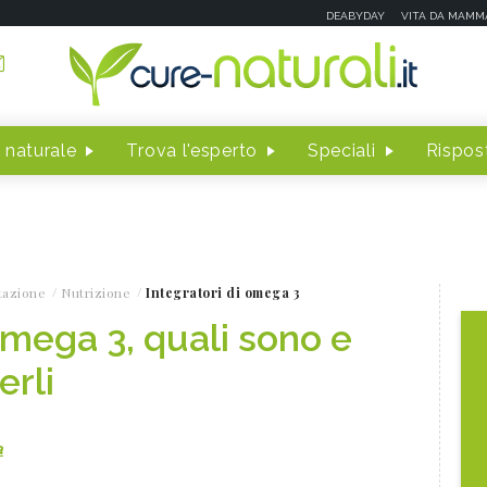
DEABYDAY
VITA DA MAMM
 naturale
Trova l'esperto
Speciali
Rispost
tazione
Nutrizione
Integratori di omega 3
omega 3, quali sono e
rli
a