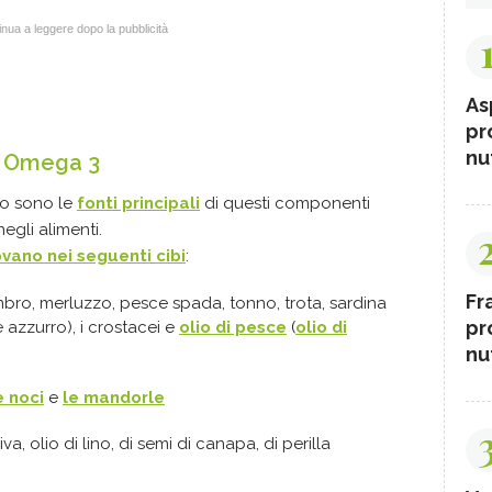
nua a leggere dopo la pubblicità
As
pr
nut
di Omega 3
ito sono le
fonti principali
di questi componenti
egli alimenti.
ovano nei seguenti cibi
:
Fr
o, merluzzo, pesce spada, tonno, trota, sardina
pr
 azzurro), i crostacei e
olio di pesce
(
olio di
nut
e noci
e
le mandorle
va, olio di lino, di semi di canapa, di perilla