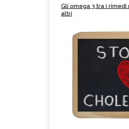
Gli omega 3 tra i rimedi n
altri