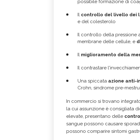
possibile formazione di coa
Il
controllo del livello dei l
e del colesterolo
Il controllo della pressione
membrane delle cellule, e
d
Il
miglioramento della me
Il contrastare l'invecchiam
U
na spiccata
azione anti-
Crohn, sindrome pre-mestru
In commercio si trovano integrat
la cui assunzione è consigliata d
elevate, presentano delle
contro
sangue possono causare spora
possono comparire sintomi gastro