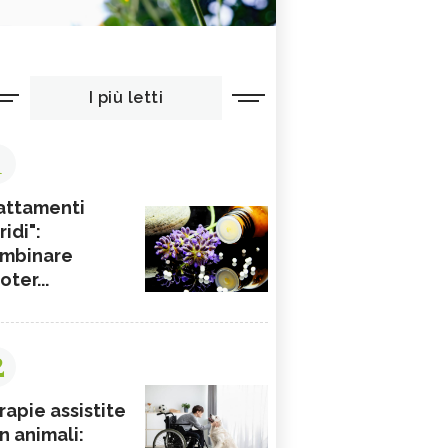
I più letti
1
attamenti
ridi":
mbinare
ioter...
2
rapie assistite
n animali: