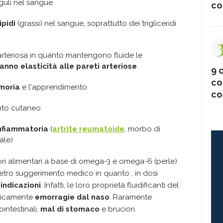
guli nel sangue
co
ipidi
(grassi) nel sangue, soprattutto dei trigliceridi
 arteriosa in quanto mantengono fluide le
anno elasticità alle pareti arteriose
.
9 c
co
moria
e l'apprendimento
co
ento cutaneo
infiammatoria
(
artrite reumatoide
, morbo di
ale)
ori alimentari a base di omega-3 e omega-6 (perle)
ietro suggerimento medico in quanto , in dosi
indicazioni
. Infatti, le loro proprietà fluidificanti del
dicamente
emorragie dal naso
. Raramente
intestinali,
mal di stomaco
e bruciori.