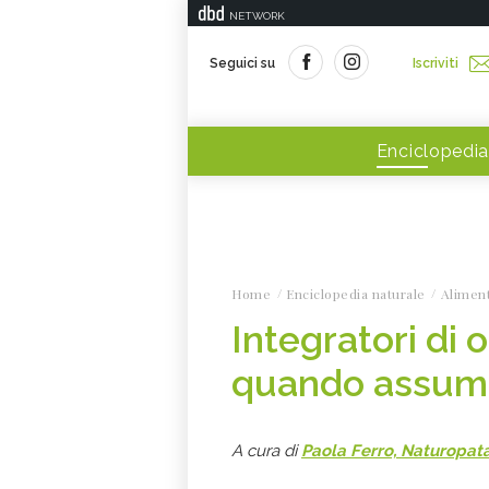
NETWORK
Seguici su
Iscriviti
Enciclopedia
Home
Enciclopedia naturale
Alimen
Integratori di 
quando assume
A cura di
Paola Ferro, Naturopat