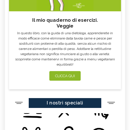
CIBI ACIDI
ALGA KOMBU
FOSFORO, ECCESSO
CALCIO IN ECCESSO
Il mio quaderno di esercizi.
AGLIO NERO
YOGURT GRECO
Veggie
CAVOLO-VERZA
PERMACULTURA
In questo libro, con la guida di una dietologa, apprenderete in
LITCHI
ALCHECHENGI
modo efficace come eliminare dalla tavola carne e pesce per
sostituirli con proteine di alta qualità, senza alcun rischio di
FARINA DI CASTAGNE
MELA COTOGNA
carenze alimentari o perdita di peso. Adottare la rettitudine
vegetariana non significa rinunciare al gusto o alla varietà:
POMPELMO
ACETO DI MELE
scoprirete come mantenervi in forma grazie a menu vegetariani
equilibrati!
ZAFFERANO
MELE
LENTICCHIE
BERGAMOTTO
CLICCA QUI
RADICCHIO
FRUTTA DI SETTEMBRE
NIGELLA SATIVA O CUMINO NERO
MIRTILLI
I nostri speciali
CEDRO
FARINA DI CECI
MELANZANE
FRIARIELLI
POKE
YOGURT