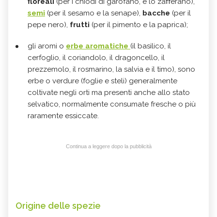
floreali
(per i chiodi di garofano, e lo zaﬀerano),
semi
(per il sesamo e la senape),
bacche
(per il
pepe nero),
frutti
(per il pimento e la paprica);
gli aromi o
erbe aromatiche
(il basilico, il
cerfoglio, il coriandolo, il dragoncello, il
prezzemolo, il rosmarino, la salvia e il timo), sono
erbe o verdure (foglie e steli) generalmente
coltivate negli orti ma presenti anche allo stato
selvatico, normalmente consumate fresche o più
raramente essiccate.
Continua a leggere dopo la pubblicità
Origine delle spezie