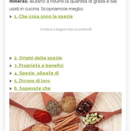
minerali
, aiutano a ridurre la quantità di grassi e sali
usati in cucina. Scopriamole meglio.
>
1. Che cosa sono le spezie
Continua a leggere dopo la pubblicità
>
2. Origini delle spezie
>
3. Proprietà e benefici
>
4. Spezie, alleate di
>
5. Dicono di loro
>
6. Sapevate che