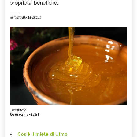
proprietà benefiche.
di
TATIANA MASELLI
Credit foto
©serezniy -123rf
Cos'è il miele di Ulmo