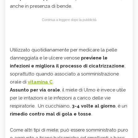
anche in presenza di bende.
Continua a leggere dopo la pubblicità
Utilizzato quotidianamente per medicare la pelle
danneggiata e le ulcere venose
previene le
infezioni e migliora il processo di cicatrizzazione
,
soprattutto quando associato a somministrazione
orale di
vitamina C
.
Assunto per via orale
, il miele di Ulmo è invece utile
per le irritazioni e le infezioni a carico delle vie
respiratorie. Un cucchiaino,
3-4 volte al giorno
, è un
rimedio contro mal di gola e tosse
.
Come altri tipi di miele, può essere somministrato puro
o aggiunto a tisane balsamiche ed emollienti a base