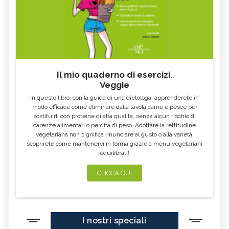
FARINA DI SEMOLA DI GRANO
ECCESSO DI ZINCO: SINTOMI, CAUSE
DURO
E RIMEDI
ALGA KLAMATH
BASILICO
CIBI ACIDI
ALGA KOMBU
FOSFORO, ECCESSO
CALCIO IN ECCESSO
Il mio quaderno di esercizi.
AGLIO NERO
YOGURT GRECO
Veggie
CAVOLO-VERZA
PERMACULTURA
In questo libro, con la guida di una dietologa, apprenderete in
LITCHI
ALCHECHENGI
modo efficace come eliminare dalla tavola carne e pesce per
sostituirli con proteine di alta qualità, senza alcun rischio di
FARINA DI CASTAGNE
MELA COTOGNA
carenze alimentari o perdita di peso. Adottare la rettitudine
vegetariana non significa rinunciare al gusto o alla varietà:
POMPELMO
ACETO DI MELE
scoprirete come mantenervi in forma grazie a menu vegetariani
equilibrati!
ZAFFERANO
MELE
LENTICCHIE
BERGAMOTTO
CLICCA QUI
RADICCHIO
FRUTTA DI SETTEMBRE
NIGELLA SATIVA O CUMINO NERO
MIRTILLI
I nostri speciali
CEDRO
FARINA DI CECI