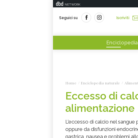
NETWORK
Seguici su
Iscriviti
Enciclopedia
Home
Enciclopedia naturale
Alimen
Eccesso di calc
alimentazione
L'eccesso di calcio nel sangue 
oppure da disfunzioni endocrine
gastrica, nausea e problemi a