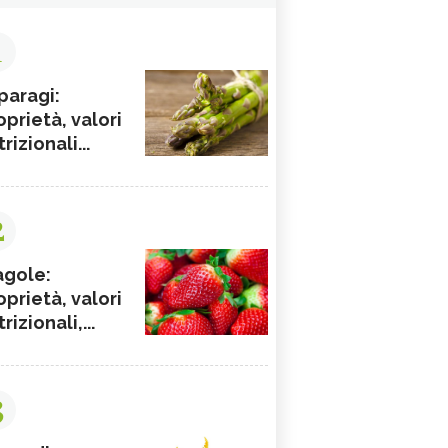
1
paragi:
oprietà, valori
rizionali...
2
agole:
oprietà, valori
rizionali,...
3