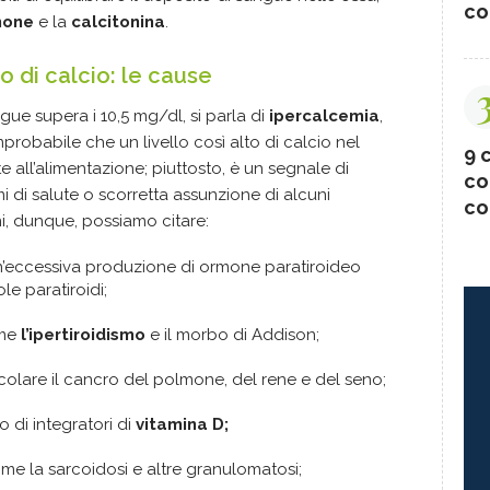
co
mone
e la
calcitonina
.
 di calcio: le cause
ngue supera i 10,5 mg/dl, si parla di
ipercalcemia
,
improbabile che un livello così alto di calcio nel
9 c
all’alimentazione; piuttosto, è un segnale di
co
mi di salute o scorretta assunzione di alcuni
co
, dunque, possiamo citare:
un’eccessiva produzione di ormone paratiroideo
le paratiroidi;
ome
l’ipertiroidismo
e il morbo di Addison;
ticolare il cancro del polmone, del rene e del seno;
o di integratori di
vitamina D;
e la sarcoidosi e altre granulomatosi;