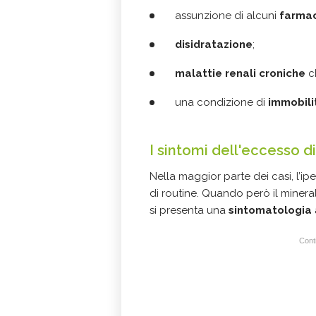
assunzione di alcuni
farmac
disidratazione
;
malattie renali croniche
ch
una condizione di
immobili
I sintomi dell'eccesso d
Nella maggior parte dei casi, l’i
di routine. Quando però il minera
si presenta una
sintomatologia
Conti