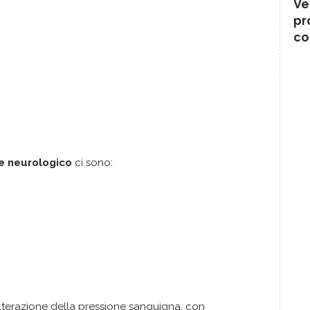
Ve
pr
co
e neurologico
ci sono:
 alterazione della pressione sanguigna, con