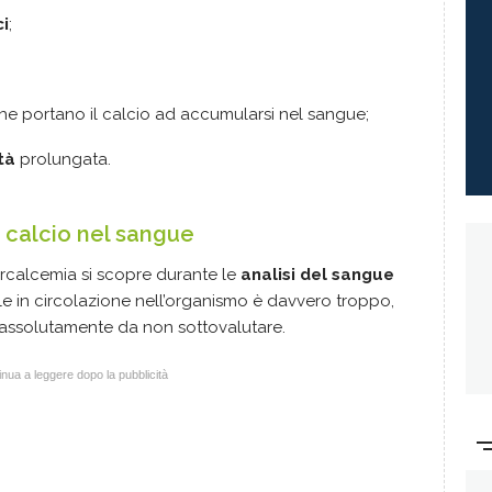
i
;
e portano il calcio ad accumularsi nel sangue;
tà
prolungata.
i calcio nel sangue
percalcemia si scopre durante le
analisi del sangue
le in circolazione nell’organismo è davvero troppo,
assolutamente da non sottovalutare.
nua a leggere dopo la pubblicità