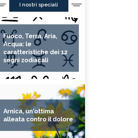
I nostri speciali
Fuoco, Terra, Aria,
Acqua: le
caratteristiche dei 12
segni zodiacali
Arnica, un'ottima
alleata contro il dolore