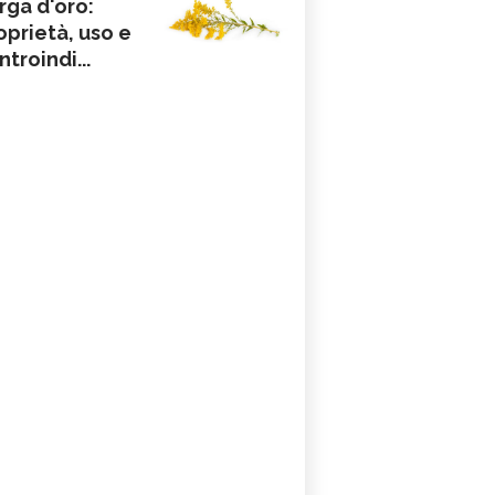
rga d'oro:
oprietà, uso e
ntroindi...