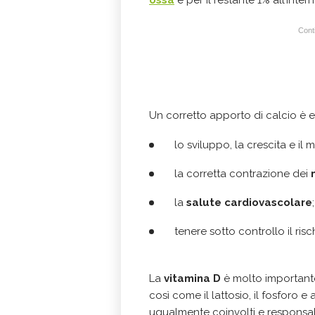
ossa
e per il restante 1% all’inter
Conti
Un corretto apporto di calcio è e
lo sviluppo, la crescita e i
la corretta contrazione dei
la
salute cardiovascolare
;
tenere sotto controllo il risc
La
vitamina D
è molto importante
così come il lattosio, il fosforo 
ugualmente coinvolti e responsabil