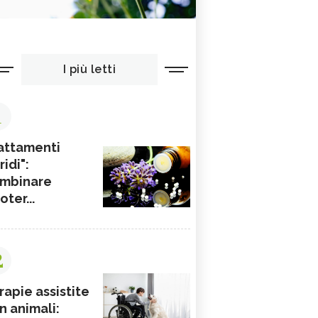
I più letti
1
attamenti
ridi":
mbinare
ioter...
2
rapie assistite
n animali: