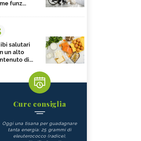
me funz...
3
ibi salutari
n un alto
ntenuto di...
Cure consiglia
Oggi una tisana per guadagnare
tanta energia: 25 grammi di
eleuterococco (radice),