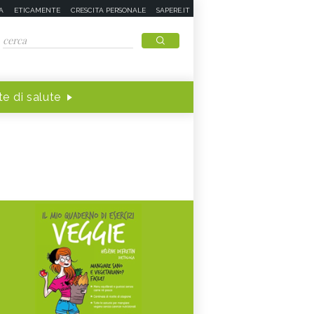
A
ETICAMENTE
CRESCITA PERSONALE
SAPERE.IT
e di salute