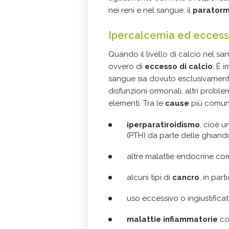
nei reni e nel sangue: il
parator
Ipercalcemia ed eccesso
Quando il livello di calcio nel sa
ovvero di
eccesso di calcio
. È 
sangue sia dovuto esclusivamente 
disfunzioni ormonali, altri proble
elementi. Tra le
cause
più comuni
iperparatiroidismo
, cioè 
(PTH) da parte delle ghiando
altre malattie endocrine c
alcuni tipi di
cancro
, in par
uso eccessivo o ingiustificat
malattie infiammatorie
com