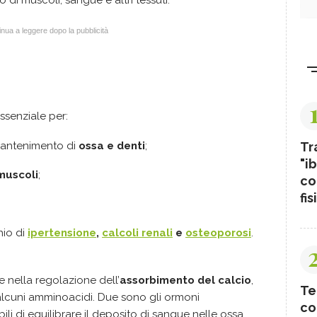
no di muscoli, sangue e altri tessuti.
nua a leggere dopo la pubblicità
ssenziale per:
Tr
l mantenimento di
ossa e denti
;
"ib
muscoli
;
co
fis
hio di
ipertensione
,
calcoli renali
e
osteoporosi
.
 nella regolazione dell’
assorbimento del calcio
,
Te
e alcuni amminoacidi. Due sono gli ormoni
co
i di equilibrare il deposito di sangue nelle ossa,