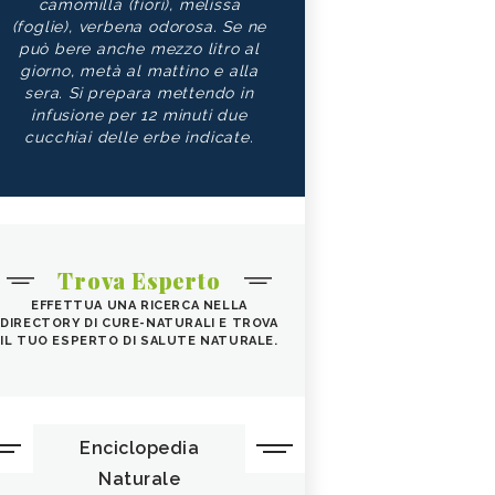
camomilla (fiori), melissa
(foglie), verbena odorosa. Se ne
può bere anche mezzo litro al
giorno, metà al mattino e alla
sera. Si prepara mettendo in
infusione per 12 minuti due
cucchiai delle erbe indicate.
Trova Esperto
EFFETTUA UNA RICERCA NELLA
DIRECTORY DI CURE-NATURALI E TROVA
IL TUO ESPERTO DI SALUTE NATURALE.
Enciclopedia
Naturale