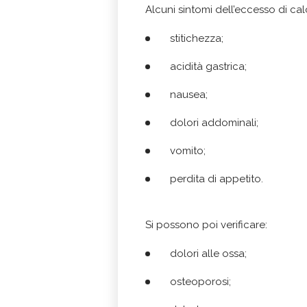
Alcuni sintomi dell’eccesso di ca
stitichezza;
acidità gastrica;
nausea;
dolori addominali;
vomito;
perdita di appetito.
Si possono poi verificare:
dolori alle ossa;
osteoporosi;