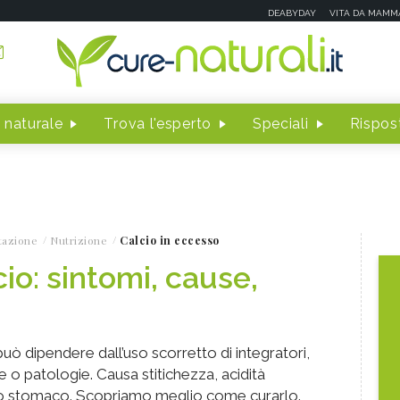
DEABYDAY
VITA DA MAMM
 naturale
Trova l'esperto
Speciali
Rispost
tazione
Nutrizione
Calcio in eccesso
io: sintomi, cause,
può dipendere dall’uso scorretto di integratori,
 o patologie. Causa stitichezza, acidità
llo stomaco. Scopriamo meglio come curarlo.