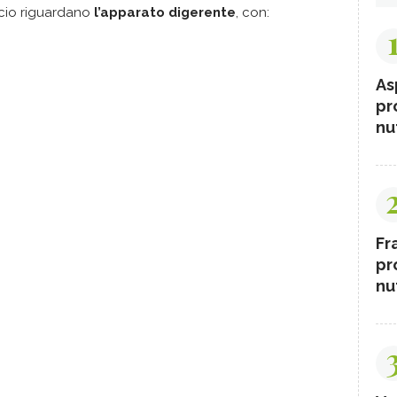
lcio riguardano
l’apparato digerente
, con:
As
pr
nut
Fr
pr
nut