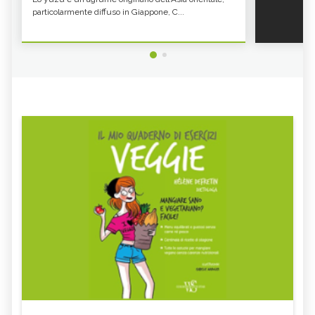
CARATTERISTICHE - CURE-
NATURALI.IT
NATURALI.IT
particolarmente diffuso in Giappone, C...
CICERCHIE: COSA SONO, PROPRIETÀ E
ALIMENTI RICCHI DI POTASSIO
BENEFICI - CURE-NATURALI.IT
NOCCIOLE PROPRIETÀ E BENEFICI -
KOJI: COS'È E COME SI CUCINA -
CURE-NATURALI.IT
CURE-NATURALI.IT
GLI ALIMENTI E I CIBI RICCHI DI ZINCO
CANAPA, SEMI
- CURE-NATURALI.IT
FAGIOLI ROSSI: PROPRIETÀ E VALORI
GLI ALIMENTI E I CIBI PIÙ RICCHI DI
NUTRIZIONALI - CURE-
FOSFORO - CURE-NATURALI.IT
NATURALI.IT
COSA MANGIARE CON LA FEBBRE E
VOMITO, ALIMENTAZIONE
COSA NO
MIELE DI CASTAGNO: PROPRIETÀ E
SEMI DI CHIA
CONTROINDICAZION
FARINA DI SEMOLA DI GRANO
ECCESSO DI ZINCO: SINTOMI, CAUSE
DURO
E RIMEDI
ALGA KLAMATH
BASILICO
CIBI ACIDI
ALGA KOMBU
FOSFORO, ECCESSO
CALCIO IN ECCESSO