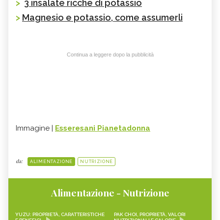
>
3 insalate ricche di potassio
>
Magnesio e potassio, come assumerli
Continua a leggere dopo la pubblicità
Immagine |
Esseresani Pianetadonna
da:
ALIMENTAZIONE
NUTRIZIONE
Alimentazione - Nutrizione
YUZU: PROPRIETÀ, CARATTERISTICHE
PAK CHOI, PROPRIETÀ, VALORI