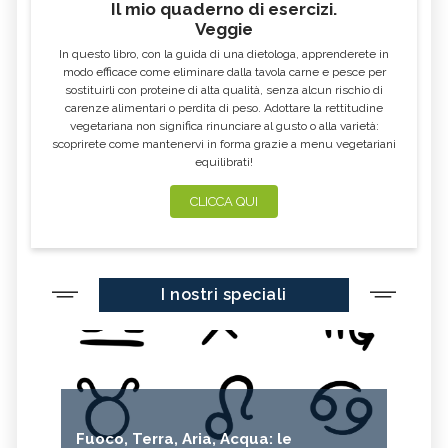
Il mio quaderno di esercizi.
AGLIO NERO
YOGURT GRECO
Veggie
CAVOLO-VERZA
PERMACULTURA
In questo libro, con la guida di una dietologa, apprenderete in
LITCHI
ALCHECHENGI
modo efficace come eliminare dalla tavola carne e pesce per
sostituirli con proteine di alta qualità, senza alcun rischio di
FARINA DI CASTAGNE
MELA COTOGNA
carenze alimentari o perdita di peso. Adottare la rettitudine
vegetariana non significa rinunciare al gusto o alla varietà:
POMPELMO
ACETO DI MELE
scoprirete come mantenervi in forma grazie a menu vegetariani
equilibrati!
ZAFFERANO
MELE
LENTICCHIE
BERGAMOTTO
CLICCA QUI
RADICCHIO
FRUTTA DI SETTEMBRE
NIGELLA SATIVA O CUMINO NERO
MIRTILLI
I nostri speciali
CEDRO
FARINA DI CECI
MELANZANE
FRIARIELLI
POKE
CUMINO
YOGURT
PRUGNE
MENTA
ROSMARINO
Fuoco, Terra, Aria, Acqua: le