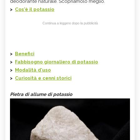
deodorante naturale. Scopriamolo meglio.
>
Cos'è il potassio
Continua a leggere dopo la pubblicità
>
Benefici
>
Fabbisogno giornaliero di potassio
>
Modalità d'uso
>
Curiosità e cenni storici
Pietra di allume di potassio