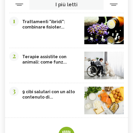
I più letti
AMARANTO
FAGIOLI BORLOTTI
SONGINO
PRODOTTI A CHILOMETRO ZERO
1
Trattamenti "ibridi":
WASABI
CURRY
combinare fisioter...
DAIKON
CIME DI RAPA
EDAMAME
CALCIO
SOIA
MELATA DI MIELE
2
Terapie assistite con
animali: come funz...
CARAMBOLA
CAVOLINI DI BRUXELLES
ARGININA
CLEMENTINE
CARENZA DI VITAMINA D
POTASSIO, ECCESSO
3
BROCCOLI
CARDO
9 cibi salutari con un alto
contenuto di...
FRUTTA, GUIDA COMPLETA
VITAMINA D, ECCESSO
SEMI DI ZUCCA
NIGARI
NOCI PECAN
MISO
NOCI
BIETOLE