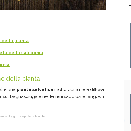
e della pianta
ietà della salicornia
rnia
he della pianta
a
) è una
pianta selvatica
molto comune e diffusa
, sul bagnasciuga e nei terreni sabbiosi e fangosi in
nua a leggere dopo la pubblicità