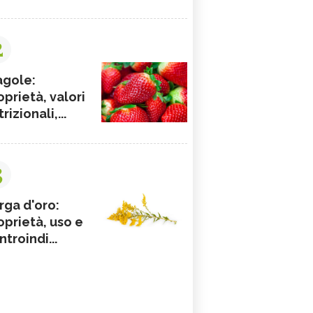
2
agole:
oprietà, valori
rizionali,...
3
rga d'oro:
oprietà, uso e
ntroindi...