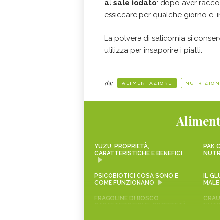
al sale iodato
: dopo aver raccolto
essiccare per qualche giorno e, infi
La polvere di salicornia si conser
utilizza per insaporire i piatti.
da:
ALIMENTAZIONE
NUTRIZION
Aliment
YUZU: PROPRIETÀ,
PAK C
CARATTERISTICHE E BENEFICI
NUTR
PSICOBIOTICI COSA SONO E
IL G
COME FUNZIONANO
MALE
FRAGOLINE DI BOSCO
CRAUT
CARATTERISTICHE, PROPRIETÀ
NUTR
E RICETTE