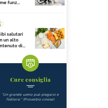
me funz...
3
ibi salutari
n un alto
ntenuto di...
Cure consiglia
“Un grande uomo può piegarsi e
flettersi.” (Proverbio cinese)