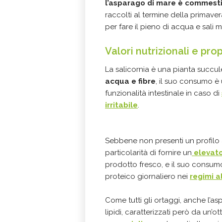
l’asparago di mare è commesti
raccolti al termine della primaver
per fare il pieno di acqua e sali mi
Valori nutrizionali e pro
La salicornia è una pianta succu
acqua e fibre
, il suo consumo è 
funzionalità intestinale in caso di
irritabile
.
Sebbene non presenti un profilo 
particolarità di fornire un
elevato
prodotto fresco, e il suo consum
proteico giornaliero nei
regimi a
Come tutti gli ortaggi, anche l’as
lipidi, caratterizzati però da un’