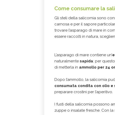
Come consumare la sali
Gli steli della salicornia sono co
carnosa e per il sapore particol
trovare l’asparago di mare in com
essere raccolti in natura, sceglie
L’asparago di mare contiene un’
e
naturalmente
sapida
: per questo
di metterla in
ammollo per 24 o
Dopo l’ammollo, la salicornia può
consumata condita con olio e 
preparare crostini per l’aperitivo.
I fusti della salicornia possono anc
zuppe o insalate fresche. Con la 