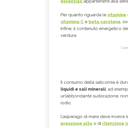
essenziali
appartenenti alla seri
Per quanto riguarda le
vitamine
vitamina C
e
beta carotene
, s
Infine, il contenuto energetico de
verdura.
Conti
Il consumo della salicornia è du
liquidi e sali minerali
, ad esemp
un’abbondante sudorazione, non
iodio.
L’asparago di mare deve invece 
pressione alta
o di
ritenzione i