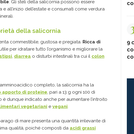
bile
. Gli steli della salicornia possono essere
co
a e all’inizio dell’estate e consumati come verdura
nerali.
prietà della salicornia
9 c
lenta commestibile, gustosa e pregiata.
Ricca di
co
utile per idratare tutto l’organismo e migliorare la
co
stipsi
,
diarrea
o disturbi intestinali tra cui il
colon
amminoacidico completo, la salicornia ha la
 apporto di proteine
, pari a 13 g ogni 100 di
o è dunque indicato anche per aumentare l’introito
limentari vegetariani
e
vegani
.
parago di mare presenta una quantità irrilevante di
ottima qualità, poiché composti da
acidi grassi