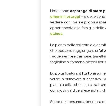
Nota come
asparago di mare pe
omonimi ortaggi
– e delle zone
vedere con i veri e propri aspa
appartenente alla famiglia delle
quinoa
.
La pianta della salicornia è caratt
che possono raggiungere un’
alt
foglie sempre carnose
, lamella
foglioline si formano piccoli fior
Dopo la fioritura, il
fusto
assume u
verde la primavera successiva. 
pianta alofita, che ama cioè i terre
composti da diversi esemplari, c
Sebbene consumo alimentare della