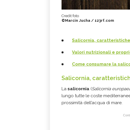
Credit foto
©Marcin Jucha / 123rf.com
Salicornia, caratteristich
Valori nutrizionali e propr
Come consumare la salico
Salicornia, caratteristic
La
salicornia
(
Salicornia europae
lungo tutte le coste mediterranee
prossimità dell’acqua di mare.
Conti