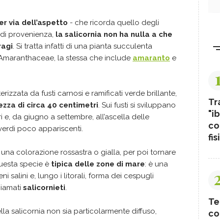
r via dell’aspetto
- che ricorda quello degli
 di provenienza,
la salicornia non ha nulla a che
ragi
. Si tratta infatti di una pianta succulenta
 Amaranthaceae, la stessa che include
amaranto
e
erizzata da fusti carnosi e ramificati verde brillante,
Tr
ezza di circa 40 centimetri
. Sui fusti si sviluppano
"ib
ri e, da giugno a settembre, all’ascella delle
co
i verdi poco appariscenti.
fis
na colorazione rossastra o gialla, per poi tornare
Questa specie è
tipica delle zone di mare
: è una
ni salini e, lungo i litorali, forma dei cespugli
hiamati
salicornieti
.
Te
 salicornia non sia particolarmente diffuso,
co