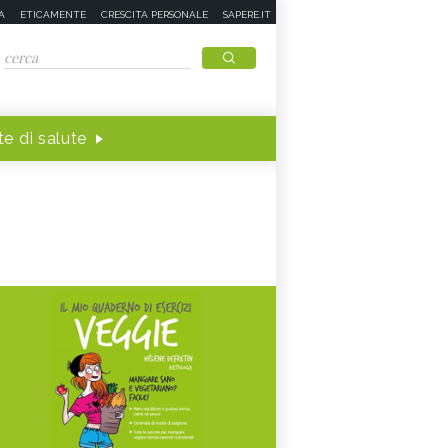
A
ETICAMENTE
CRESCITA PERSONALE
SAPERE.IT
e di salute