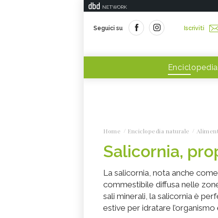
NETWORK
Seguici su
Iscriviti
Enciclopedia
Home
Enciclopedia naturale
Alimen
Salicornia, pro
La salicornia, nota anche come
commestibile diffusa nelle zone
sali minerali, la salicornia è p
estive per idratare l’organismo e 