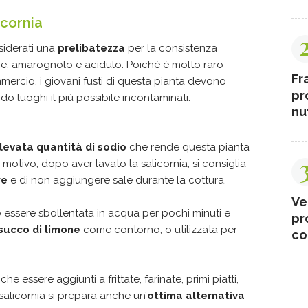
cornia
nsiderati una
prelibatezza
per la consistenza
are, amarognolo e acidulo. Poiché è molto raro
Fr
mercio, i giovani fusti di questa pianta devono
pr
ndo luoghi il più possibile incontaminati.
nut
levata quantità di sodio
che rende questa pianta
 motivo, dopo aver lavato la salicornia, si consiglia
re
e di non aggiungere sale durante la cottura.
Ve
 essere sbollentata in acqua per pochi minuti e
pr
succo di limone
come contorno, o utilizzata per
co
he essere aggiunti a frittate, farinate, primi piatti,
salicornia si prepara anche un’
ottima alternativa