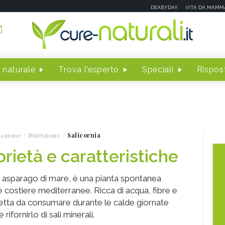
DEABYDAY
VITA DA MAMM
 naturale
Trova l'esperto
Speciali
Rispost
tazione
Nutrizione
Salicornia
prietà e caratteristiche
 asparago di mare, è una pianta spontanea
 costiere mediterranee. Ricca di acqua, fibre e
erfetta da consumare durante le calde giornate
rifornirlo di sali minerali.