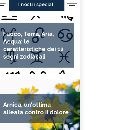
I nostri speciali
Fuoco, Terra, Aria,
Acqua: le
caratteristiche dei 12
segni zodiacali
Arnica, un'ottima
alleata contro il dolore