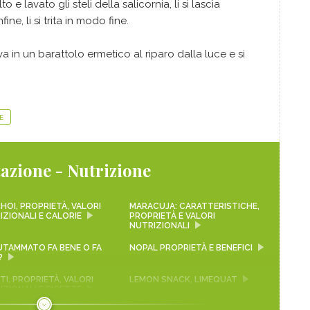
 e lavato gli steli della salicornia, li si lascia
ne, li si trita in modo fine.
va in un barattolo ermetico al riparo dalla luce e si
E
azione - Nutrizione
HOI, PROPRIETÀ, VALORI
MARACUJA: CARATTERISTICHE,
IZIONALI E CALORIE
PROPRIETÀ E VALORI
NUTRIZIONALI
LUTAMMATO FA BENE O FA
NOPAL PROPRIETÀ E BENEFICI
?
I, PROPRIETÀ, VALORI
LEMON SNACK, LIMEQUAT
IZIONALI E RICETTE