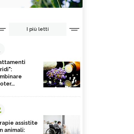
I più letti
1
attamenti
ridi":
mbinare
ioter...
2
rapie assistite
n animali: