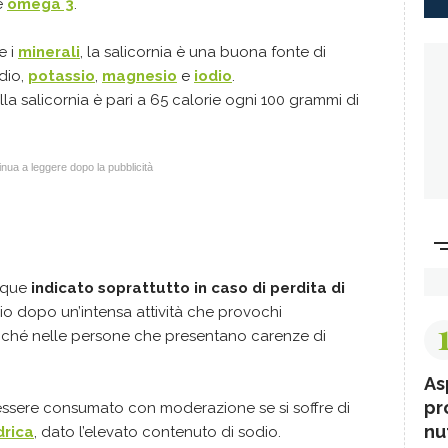
e
omega 3
.
e i
minerali
, la salicornia è una buona fonte di
odio,
potassio
,
magnesio
e
iodio
.
lla salicornia è pari a 65 calorie ogni 100 grammi di
nua a leggere dopo la pubblicità
nque
indicato soprattutto in caso di perdita di
io dopo un’intensa attività che provochi
ché nelle persone che presentano carenze di
As
pr
essere consumato con moderazione se si soffre di
nut
drica
, dato l’elevato contenuto di sodio.