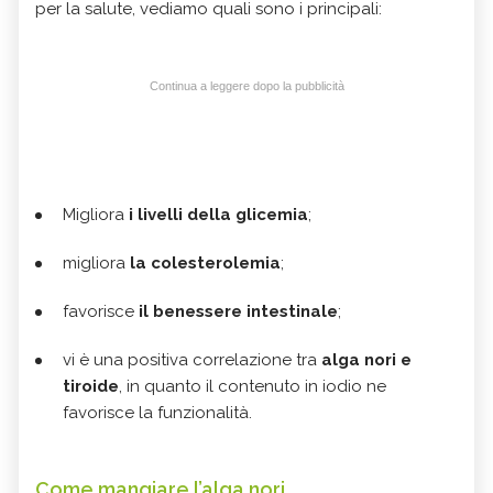
per la salute, vediamo quali sono i principali:
Continua a leggere dopo la pubblicità
Migliora
i livelli della glicemia
;
migliora
la colesterolemia
;
favorisce
il benessere intestinale
;
vi è una positiva correlazione tra
alga nori e
tiroide
, in quanto il contenuto in iodio ne
favorisce la funzionalità.
Come mangiare l’alga nori