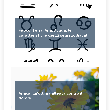
MELANZANE
FRIARIELLI
POKE
YOGURT
PRUGNE
MENTA
ROSMARINO
ISTAMINA
Fuoco, Terra, Aria, Acqua: le
ALBICOCCHE
ZUCCHINE
caratteristiche dei 12 segni zodiacali
ANICE
PASTINACA
PEPE ROSA
CIPOLLE
FAGIOLO DI CONTRONE
FAVE
BETACAROTENE
FICHI D'INDIA
AVENA
PUNTARELLE
SEMI DI CARTAMO
PESCE
ANANAS
AGLIO
Arnica, un'ottima alleata contro il
CACAO
ORIGANO
dolore
VITAMINA B, SINTOMI DA
PINOLI
ACCESSO