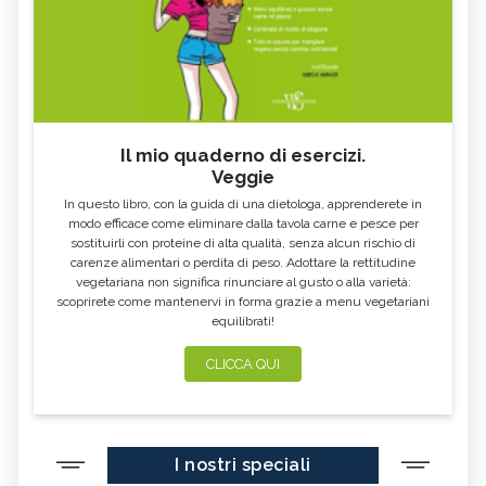
DURO
E RIMEDI
ALGA KLAMATH
BASILICO
CIBI ACIDI
ALGA KOMBU
FOSFORO, ECCESSO
CALCIO IN ECCESSO
Il mio quaderno di esercizi.
AGLIO NERO
YOGURT GRECO
Veggie
CAVOLO-VERZA
PERMACULTURA
In questo libro, con la guida di una dietologa, apprenderete in
LITCHI
ALCHECHENGI
modo efficace come eliminare dalla tavola carne e pesce per
sostituirli con proteine di alta qualità, senza alcun rischio di
FARINA DI CASTAGNE
MELA COTOGNA
carenze alimentari o perdita di peso. Adottare la rettitudine
vegetariana non significa rinunciare al gusto o alla varietà:
POMPELMO
ACETO DI MELE
scoprirete come mantenervi in forma grazie a menu vegetariani
equilibrati!
ZAFFERANO
MELE
LENTICCHIE
BERGAMOTTO
CLICCA QUI
RADICCHIO
FRUTTA DI SETTEMBRE
NIGELLA SATIVA O CUMINO NERO
MIRTILLI
I nostri speciali
CEDRO
FARINA DI CECI