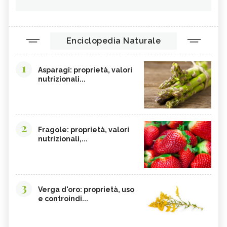
ORZO
MAGNESIO, CARENZA
MAGNESIO NEGLI ALIMENTI
LIME
Enciclopedia Naturale
INTEGRATORI DI MAGNESIO
GRANO SENATORE CAPPELLI
LICOPENE
DURIAN - CURE-NATURALI.IT
1
Asparagi: proprietà, valori
PESCA TABACCHIERA
PESCA NOCE
nutrizionali...
PRESSIONE BASSA,
EMORROIDI, ALIMENTAZIONE
ALIMENTAZIONE
FERRO, CARENZA
CILIEGIE
2
Fragole: proprietà, valori
PESCHE
CETRIOLI
nutrizionali,...
CELLULITE, ALIMENTAZIONE
CISTITE, ALIMENTAZIONE
INTEGRATORI NATURALI PER
COLITE, ALIMENTAZIONE
EMORROIDI
3
COCCO
FOSFORO
Verga d'oro: proprietà, uso
e controindi...
CALCOLI RENALI,
FRAGOLE
ALIMENTAZIONE
ALGHE COMMESTIBILI
FINOCCHIETTO SELVATICO