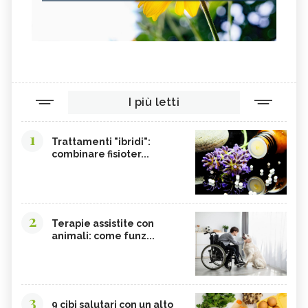
SEMI DI SESAMO
FERRO IN ECCESSO
AGRETTI
SPINACI
TAMARI
LISINA
AMARANTO
FAGIOLI BORLOTTI
I più letti
SONGINO
PRODOTTI A CHILOMETRO ZERO
WASABI
CURRY
1
Trattamenti "ibridi":
DAIKON
CIME DI RAPA
combinare fisioter...
EDAMAME
CALCIO
SOIA
MELATA DI MIELE
CARAMBOLA
CAVOLINI DI BRUXELLES
2
Terapie assistite con
animali: come funz...
ARGININA
CLEMENTINE
CARENZA DI VITAMINA D
POTASSIO, ECCESSO
BROCCOLI
CARDO
3
FRUTTA, GUIDA COMPLETA
VITAMINA D, ECCESSO
9 cibi salutari con un alto