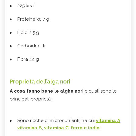
225 kcal
Proteine 30,7 g
Lipidi 1,5 g
Carboidrati tr
Fibra 44 g
Proprietà dell’alga nori
A cosa fanno bene le alghe nori
e quali sono le
principali proprietà:
Sono ricche di micronutrienti, tra cui
vitamina A
,
vitamina B
,
vitamina C
,
ferro
e iodio
;