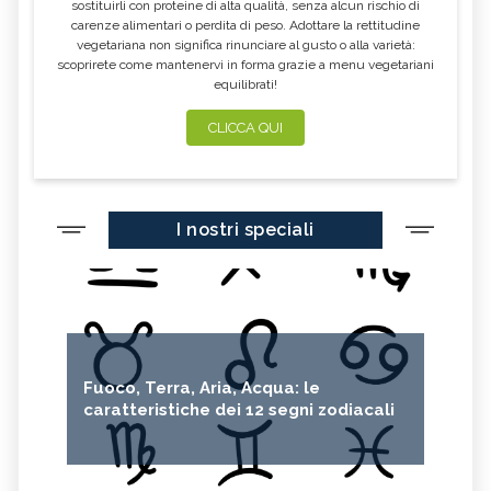
sostituirli con proteine di alta qualità, senza alcun rischio di
FARINA DI CASTAGNE
MELA COTOGNA
carenze alimentari o perdita di peso. Adottare la rettitudine
vegetariana non significa rinunciare al gusto o alla varietà:
POMPELMO
ACETO DI MELE
scoprirete come mantenervi in forma grazie a menu vegetariani
equilibrati!
ZAFFERANO
MELE
LENTICCHIE
BERGAMOTTO
CLICCA QUI
RADICCHIO
FRUTTA DI SETTEMBRE
NIGELLA SATIVA O CUMINO NERO
MIRTILLI
I nostri speciali
CEDRO
FARINA DI CECI
MELANZANE
FRIARIELLI
POKE
CUMINO
YOGURT
PRUGNE
MENTA
ROSMARINO
Fuoco, Terra, Aria, Acqua: le
ISTAMINA
ALBICOCCHE
caratteristiche dei 12 segni zodiacali
ZUCCHINE
ANICE
PASTINACA
PEPE ROSA