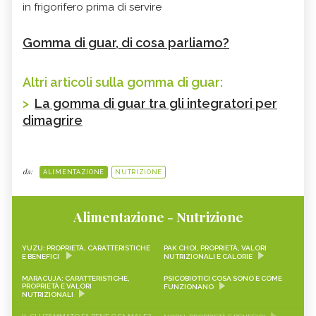
in frigorifero prima di servire
Gomma di guar, di cosa parliamo?
Altri articoli sulla gomma di guar:
>
La gomma di guar tra gli integratori per
dimagrire
da:
ALIMENTAZIONE
NUTRIZIONE
Alimentazione - Nutrizione
YUZU: PROPRIETÀ, CARATTERISTICHE
PAK CHOI, PROPRIETÀ, VALORI
E BENEFICI
NUTRIZIONALI E CALORIE
MARACUJA: CARATTERISTICHE,
PSICOBIOTICI COSA SONO E COME
PROPRIETÀ E VALORI
FUNZIONANO
NUTRIZIONALI