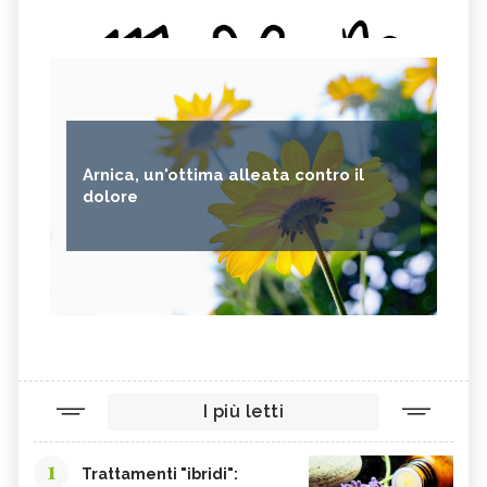
CIPOLLE
FAGIOLO DI CONTRONE
FAVE
BETACAROTENE
ALGA NORI
FICHI D'INDIA
AVENA
PUNTARELLE
SEMI DI CARTAMO
PESCE
Arnica, un'ottima alleata contro il
ANANAS
AGLIO
dolore
CACAO
ORIGANO
VITAMINA B, SINTOMI DA
PINOLI
ACCESSO
SEMI DI SESAMO
FERRO IN ECCESSO
AGRETTI
SPINACI
TAMARI
LISINA
I più letti
AMARANTO
FAGIOLI BORLOTTI
SONGINO
PRODOTTI A CHILOMETRO ZERO
1
Trattamenti "ibridi":
WASABI
CURRY