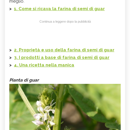
meglio.
>
1. Come si ricava la farina di semi di guar
Continua a leggere dopo la pubblicità
>
2. Proprietà e uso della farina di semi di guar
>
3. I prodotti a base di farina di semi di guar
>
4. Una ricetta nella manica
Pianta di guar