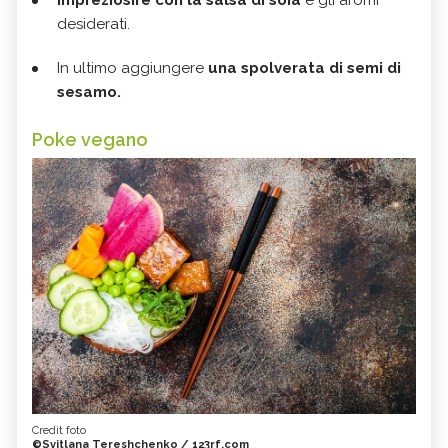
Impreziosire con la salsa di soia
e gli aromi
desiderati.
In ultimo aggiungere
una spolverata di semi di
sesamo.
Poke vegano
Credit foto
©Svitlana Tereshchenko / 123rf.com