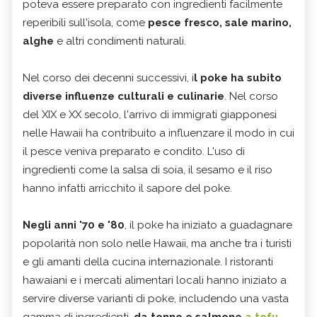
poteva essere preparato con ingredienti facilmente
reperibili sull'isola, come
pesce fresco, sale marino,
alghe
e altri condimenti naturali.
Nel corso dei decenni successivi, i
l poke ha subito
diverse influenze culturali e culinarie
. Nel corso
del XIX e XX secolo, l'arrivo di immigrati giapponesi
nelle Hawaii ha contribuito a influenzare il modo in cui
il pesce veniva preparato e condito. L'uso di
ingredienti come la salsa di soia, il sesamo e il riso
hanno infatti arricchito il sapore del poke.
Negli anni '70 e '80
, il poke ha iniziato a guadagnare
popolarità non solo nelle Hawaii, ma anche tra i turisti
e gli amanti della cucina internazionale. I ristoranti
hawaiani e i mercati alimentari locali hanno iniziato a
servire diverse varianti di poke, includendo una vasta
gamma di ingredienti,
da tonno e salmone
a tofu