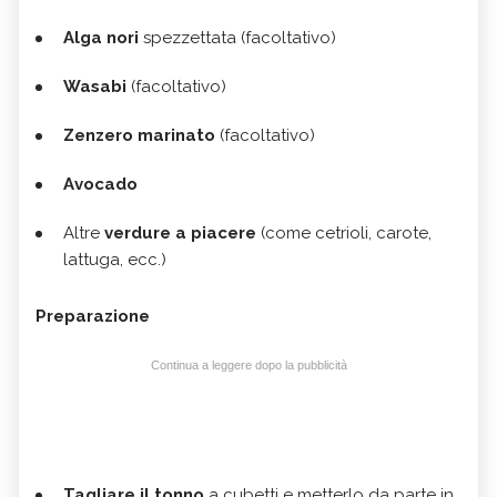
Alga nori
spezzettata (facoltativo)
Wasabi
(facoltativo)
Zenzero marinato
(facoltativo)
Avocado
Altre
verdure a piacere
(come cetrioli, carote,
lattuga, ecc.)
Preparazione
Continua a leggere dopo la pubblicità
Tagliare il tonno
a cubetti e metterlo da parte in