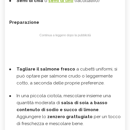
Semi di chia
o
semi di lino
(facoltativo)
Preparazione
Continua a leggere dopo la pubblicità
Tagliare il salmone fresco
a cubetti uniformi, si
può optare per salmone crudo o leggermente
cotto, a seconda delle proprie preferenze.
In una piccola ciotola, mescolare insieme una
quantità moderata di
salsa di soia a basso
contenuto di sodio e succo di limone
.
Aggiungere lo
zenzero grattugiato
per un tocco
di freschezza e mescolare bene.