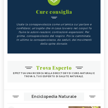
TEMPEH
ACIDO FOLICO
TOFU
CHIODI DI GAROFANO
Cure consiglia
FAGIOLI
FUNGHI
Usate la consapevolezza come un'amica cui parlare e
SOMMACCO
CIBI LASSATIVI
confidarsi, un'ospite che in casa (ovvero nel corpo) fa
fluire le azioni-reazioni, contrazioni-espansioni. Per
CIBI ALCALINI
ZUCCA
prima, consapevolezza del respiro. Poi la camminata.
In ultimo la consapevolezza, da seduti, dei movimenti
ALGA WAKAME
CASTAGNE
della spina dorsale.
INTEGRATORI PER I CAPELLI
FICHI
SEMI DI PAPAVERO
PAPRIKA
FRUTTI ROSSI
OMEGA 3
Trova Esperto
AGRICOLTURA SOSTENIBILE
CICORIA
EFFETTUA UNA RICERCA NELLA DIRECTORY DI CURE-NATURALI E
TROVA IL TUO ESPERTO DI SALUTE NATURALE.
ORZO
MAGNESIO, CARENZA
MAGNESIO NEGLI ALIMENTI
LIME
INTEGRATORI DI MAGNESIO
GRANO SENATORE CAPPELLI
Enciclopedia Naturale
LICOPENE
DURIAN - CURE-NATURALI.IT