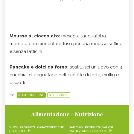
Mousse al cioccolato:
mescola l’acquafaba
montata con cioccolato fuso per una mousse soffice
e senza latticini.
Pancake e dolci da forno:
sostituisci un uovo con 3
cucchiai di acquafaba nelle ricette di torte, muffin e
biscotti.
da:
ALIMENTAZIONE
NUTRIZIONE
Alimentazione - Nutrizione
YUZU: PROPRIETÀ, CARATTERISTICHE
PAK CHOI, PROPRIETÀ, VALORI
E BENEFICI
NUTRIZIONALI E CALORIE