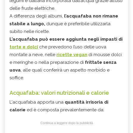
legumi e dall’aria incorporata dall’acqua grazie all’uso
delle fruste elettriche.
A differenza degli albumi,
l’acquafaba non rimane
stabile a lungo,
dunque è preferibile utilizzarla
subito nelle ricette.
L’acquafaba può essere aggiunta negli impasti di
torte e dolci
che prevedono l’uso delle uova
montate a neve, nelle
ricette vegan
di mousse dolci
e meringhe o nella preparazione di
frittate senza
uova
, alle quali conferirà un aspetto morbido e
soffice.
Acquafaba: valori nutrizionali e calorie
L'acquafaba apporta una
quantità irrisoria di
calorie
ed è composta prevalentemente da:
Continua a leggere dopo la pubblicità