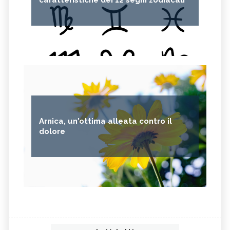
caratteristiche dei 12 segni zodiacali
PASTINACA
PEPE ROSA
CIPOLLE
FAGIOLO DI CONTRONE
FAVE
BETACAROTENE
ALGA NORI
FICHI D'INDIA
AVENA
PUNTARELLE
SEMI DI CARTAMO
PESCE
ANANAS
AGLIO
Arnica, un'ottima alleata contro il
CACAO
ORIGANO
dolore
VITAMINA B, SINTOMI DA
PINOLI
ACCESSO
SEMI DI SESAMO
FERRO IN ECCESSO
AGRETTI
SPINACI
TAMARI
LISINA
AMARANTO
FAGIOLI BORLOTTI