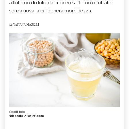
all’interno di dolci da cuocere al forno o frittate
senza uova, a cui donerà morbidezza.
di
TATIANA MASELLI
Credit foto
©bondd / 123rf.com