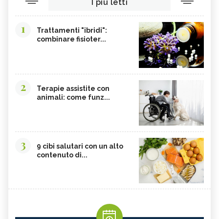
I più letti
SONGINO
PRODOTTI A CHILOMETRO ZERO
WASABI
CURRY
1
Trattamenti "ibridi":
DAIKON
CIME DI RAPA
combinare fisioter...
EDAMAME
CALCIO
SOIA
MELATA DI MIELE
CARAMBOLA
CAVOLINI DI BRUXELLES
2
Terapie assistite con
animali: come funz...
ARGININA
CLEMENTINE
CARENZA DI VITAMINA D
POTASSIO, ECCESSO
BROCCOLI
CARDO
3
FRUTTA, GUIDA COMPLETA
VITAMINA D, ECCESSO
9 cibi salutari con un alto
contenuto di...
SEMI DI ZUCCA
NIGARI
NOCI PECAN
MISO
NOCI
BIETOLE
GLUTATIONE
INTEGRATORI ANTIOSSIDANTI