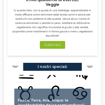
Veggie
PERMACULTURA
LITCHI
In questo libro, con la guida di una dietologa, apprenderete in
ALCHECHENGI
FARINA DI CASTAGNE
modo efficace come eliminare dalla tavola carne e pesce per
sostituirli con proteine di alta qualità, senza alcun rischio di
MELA COTOGNA
POMPELMO
carenze alimentari o perdita di peso. Adottare la rettitudine
vegetariana non significa rinunciare al gusto o alla varietà:
ACETO DI MELE
ZAFFERANO
scoprirete come mantenervi in forma grazie a menu vegetariani
equilibrati!
MELE
LENTICCHIE
BERGAMOTTO
RADICCHIO
CLICCA QUI
FRUTTA DI SETTEMBRE
NIGELLA SATIVA O CUMINO NERO
MIRTILLI
CEDRO
I nostri speciali
FARINA DI CECI
MELANZANE
FRIARIELLI
POKE
YOGURT
PRUGNE
MENTA
ROSMARINO
ISTAMINA
ALBICOCCHE
Fuoco, Terra, Aria, Acqua: le
ZUCCHINE
ANICE