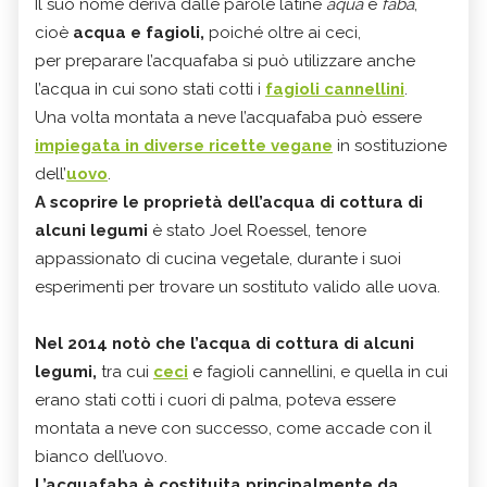
Il suo nome deriva dalle parole latine
aqua
e
faba
,
cioè
acqua e fagioli,
poiché oltre ai ceci,
per preparare l’acquafaba si può utilizzare anche
l’acqua in cui sono stati cotti i
fagioli cannellini
.
Una volta montata a neve l’acquafaba può essere
impiegata in diverse
ricette vegane
in sostituzione
dell’
uovo
.
A scoprire le proprietà dell’acqua di cottura di
alcuni legumi
è stato Joel Roessel, tenore
appassionato di cucina vegetale, durante i suoi
esperimenti per trovare un sostituto valido alle uova.
Nel 2014 notò che l’acqua di cottura di alcuni
legumi,
tra cui
ceci
e fagioli cannellini, e quella in cui
erano stati cotti i cuori di palma, poteva essere
montata a neve con successo, come accade con il
bianco dell’uovo.
L’acquafaba è costituita principalmente da