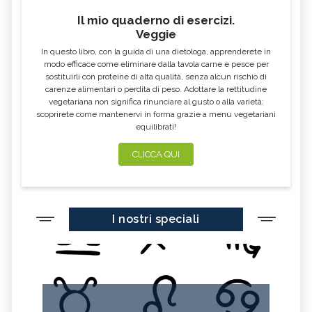
Il mio quaderno di esercizi.
AGLIO NERO
YOGURT GRECO
Veggie
CAVOLO-VERZA
PERMACULTURA
In questo libro, con la guida di una dietologa, apprenderete in
LITCHI
ALCHECHENGI
modo efficace come eliminare dalla tavola carne e pesce per
sostituirli con proteine di alta qualità, senza alcun rischio di
FARINA DI CASTAGNE
MELA COTOGNA
carenze alimentari o perdita di peso. Adottare la rettitudine
vegetariana non significa rinunciare al gusto o alla varietà:
POMPELMO
ACETO DI MELE
scoprirete come mantenervi in forma grazie a menu vegetariani
equilibrati!
ZAFFERANO
MELE
LENTICCHIE
BERGAMOTTO
CLICCA QUI
RADICCHIO
FRUTTA DI SETTEMBRE
NIGELLA SATIVA O CUMINO NERO
MIRTILLI
I nostri speciali
CEDRO
FARINA DI CECI
MELANZANE
FRIARIELLI
POKE
YOGURT
PRUGNE
MENTA
ROSMARINO
ISTAMINA