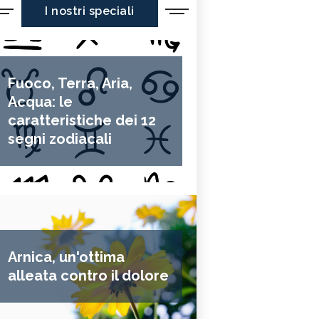
I nostri speciali
Fuoco, Terra, Aria,
Acqua: le
caratteristiche dei 12
segni zodiacali
Arnica, un'ottima
alleata contro il dolore