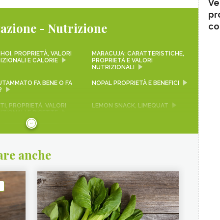
Ve
pr
azione - Nutrizione
co
HOI, PROPRIETÀ, VALORI
MARACUJA: CARATTERISTICHE,
IZIONALI E CALORIE
PROPRIETÀ E VALORI
NUTRIZIONALI
LUTAMMATO FA BENE O FA
NOPAL PROPRIETÀ E BENEFICI
?
I, PROPRIETÀ, VALORI
LEMON SNACK, LIMEQUAT
IZIONALI E RICETTE
 ROSSA
SEITAN PROPRIETÀ E
BENEFICI
are anche
A
FRUTTA DI MARZO
OLE
ACQUAFABA
I SONO LE CARNI BIANCHE
MIELE MILLEFIORI: PROPRIETÀ,
E-NATURALI.IT
BENEFICI E VALORI
NUTRIZIONALI - CURE-
NATURALI.IT