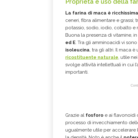
Proprietà e uso della fa
La farina di maca è ricchissima
ceneri, fibra alimentare e grassi; tr
potassio, sodio, iodio, cobalto 
Buona la presenza di vitamine, in
ed E
. Tra gli amminoacidi vi sono
isoleucina
, tra gli altri. Il mac
ricostituente naturale
, utile n
svolge attività intellettuali in cui 
importanti.
Conti
Grazie al
fosforo
e ai flavonoidi 
processo di invecchiamento delle
ugualmente utile per accelerare 
la densità. Noto è anche il
poter