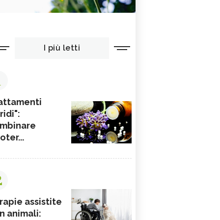
I più letti
1
attamenti
ridi":
mbinare
ioter...
2
rapie assistite
n animali: