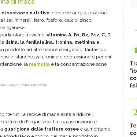
rina di maca
 di sostanze nutritive
: contiene acqua, proteine,
a i sali minerali: ferro, fosforo, calcio, zinco,
e manganese.
 particolare troviamo:
vitamina A, B1, B2, B12, C, D
 la
lisina, la fenilalalina, tronina, metinina e
a è un prodotto ad alto tenore energetico, fantastico
ei casi di stanchezza cronica e depressione o per chi
Tr
l’attenzione, la
memoria
e la concentrazione sono
"ib
co
fis
nua a leggere dopo la pubblicità
contenuti, la radice di maca aiuta a ridurre il
 cellule dell’organismo. La sua assunzione è
Te
la
guarigione dalle fratture ossee
e aumentarne
co
e afrodisiaco
e tonico del maca, prodotto in