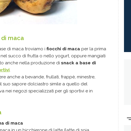
a di maca
 base di maca troviamo i
fiocchi di maca
per la prima
, nel succo di frutta o nello yogurt, oppure mangiati
to anche nella produzione di
snack a base di
rtivi
.
re anche a bevande, frullati, frappè, minestre,
il suo sapore dolciastro simile a quello del
va nei negozi specializzati per gli sportivi e in
a
ina di maca
aca in un bicchierone di latte (latte di soja,