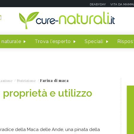
DEABYDAY
VITA DA MAMM
 naturale
Trova l'esperto
Speciali
Rispost
tazione
Nutrizione
Farina di maca
 proprietà e utilizzo
a radice della Maca delle Ande, una pinata della