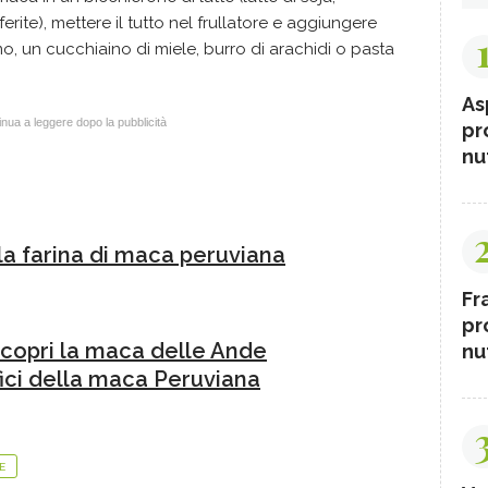
erite), mettere il tutto nel frullatore e aggiungere
, un cucchiaino di miele, burro di arachidi o pasta
As
nua a leggere dopo la pubblicità
pr
nut
la farina di maca peruviana
Fr
pr
Scopri la maca delle Ande
nut
fici della maca Peruviana
E