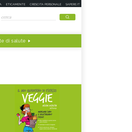
A
ETICAMENTE
CRESCITA PERSONALE
SAPERE.IT
e di salute