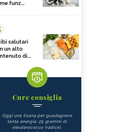
me funz...
3
ibi salutari
n un alto
ntenuto di...
Cure consiglia
Oggi una tisana per guadagnare
tanta energia: 25 grammi di
eleuterococco (radice),