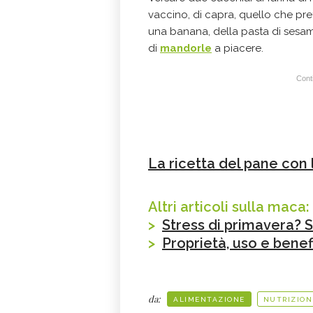
vaccino, di capra, quello che pref
una banana, della pasta di sesamo
di
mandorle
a piacere.
Conti
La ricetta del pane con 
Altri articoli sulla maca:
>
Stress di primavera? 
>
Proprietà, uso e bene
da:
ALIMENTAZIONE
NUTRIZION