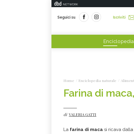
NETWORK
Seguici su
Iscriviti
Enciclopedia
Home
Enciclopedia naturale
Alimen
Farina di maca,
di
VALERIA GATTI
La
farina di maca
si ricava dall