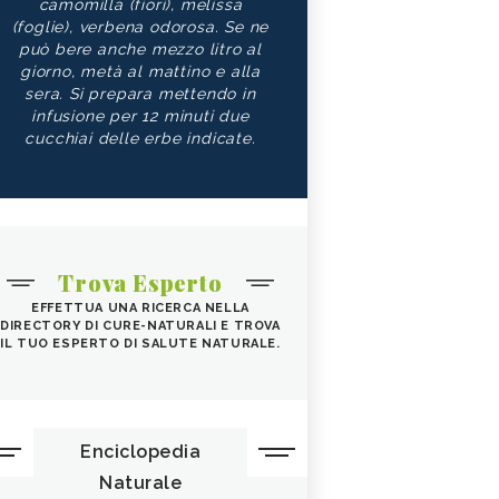
camomilla (fiori), melissa
(foglie), verbena odorosa. Se ne
può bere anche mezzo litro al
giorno, metà al mattino e alla
sera. Si prepara mettendo in
infusione per 12 minuti due
cucchiai delle erbe indicate.
Trova Esperto
EFFETTUA UNA RICERCA NELLA
DIRECTORY DI CURE-NATURALI E TROVA
IL TUO ESPERTO DI SALUTE NATURALE.
Enciclopedia
Naturale