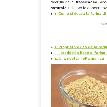
famiglia delle
Brassicacee
. Ricc
naturale
, utile per la concentr
>
1. Come si ricava la farina d
Conti
>
2. Proprietà e uso della fari
>
3. I prodotti a base di farina
>
4. Una ricetta nella manica