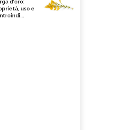
rga d'oro:
oprietà, uso e
ntroindi...