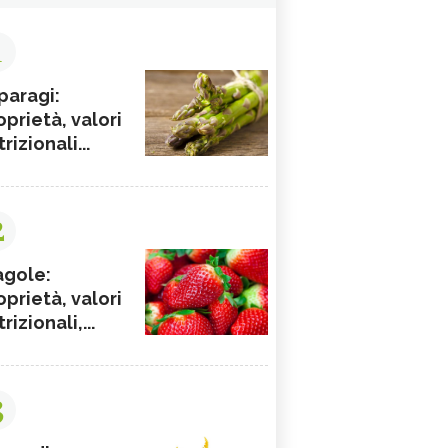
1
paragi:
oprietà, valori
rizionali...
2
agole:
oprietà, valori
rizionali,...
3