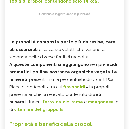
100 g di propoli contengono solo 15 kcal
.
Continua a leggere dopo la pubblicità
La propoli è composta per lo più da
resine, cere
,
oli essenziali
e sostanze volatili che variano a
seconda delle diverse fonti di raccolta.
A queste componenti si aggiungono
sempre
acidi
aromatici
,
polline
,
sostanze organiche vegetali e
minerali
, presenti in una percentuale di circa il 15%.
Ricca di polfenoli
-
tra cui
flavonoidi
-
la propoli
presenta anche un elevato contenuto di
sali
mineral
i, tra cui
ferro
,
calcio
,
rame
e
manganese
, e
di
vitamine del gruppo B
.
Proprietà e benefici della propoli