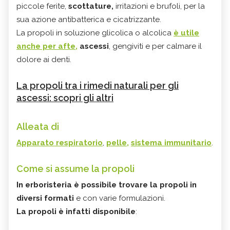
piccole ferite,
scottature,
irritazioni e brufoli, per la
sua azione antibatterica e cicatrizzante.
La propoli in soluzione glicolica o alcolica
è utile
anche per afte,
ascessi
, gengiviti e per calmare il
dolore ai denti.
La propoli tra i rimedi naturali per gli
ascessi: scopri gli altri
Alleata di
Apparato respiratorio
,
pelle,
sistema immunitario
.
Come si assume la propoli
In erboristeria è possibile trovare la propoli in
diversi formati
e con varie formulazioni.
La propoli è infatti disponibile
: