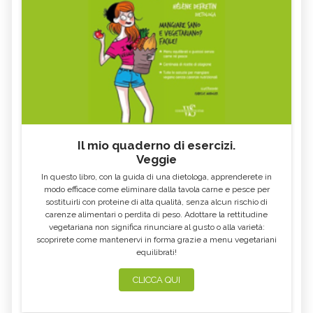
MIELE DI CASTAGNO: PROPRIETÀ E
SEMI DI CHIA
CONTROINDICAZION
FARINA DI SEMOLA DI GRANO
ECCESSO DI ZINCO: SINTOMI, CAUSE
DURO
E RIMEDI
ALGA KLAMATH
BASILICO
CIBI ACIDI
ALGA KOMBU
FOSFORO, ECCESSO
CALCIO IN ECCESSO
Il mio quaderno di esercizi.
AGLIO NERO
YOGURT GRECO
Veggie
CAVOLO-VERZA
PERMACULTURA
In questo libro, con la guida di una dietologa, apprenderete in
LITCHI
ALCHECHENGI
modo efficace come eliminare dalla tavola carne e pesce per
sostituirli con proteine di alta qualità, senza alcun rischio di
FARINA DI CASTAGNE
MELA COTOGNA
carenze alimentari o perdita di peso. Adottare la rettitudine
vegetariana non significa rinunciare al gusto o alla varietà:
POMPELMO
ACETO DI MELE
scoprirete come mantenervi in forma grazie a menu vegetariani
equilibrati!
ZAFFERANO
MELE
LENTICCHIE
BERGAMOTTO
CLICCA QUI
RADICCHIO
FRUTTA DI SETTEMBRE