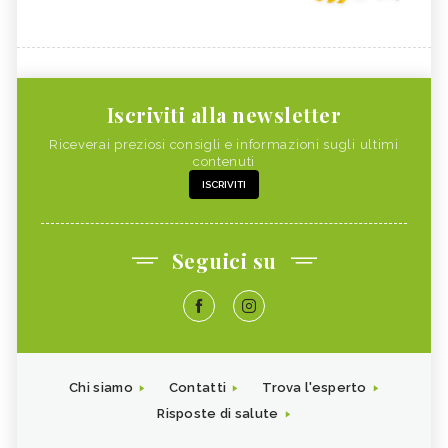
FOSFORO
FRAGOLE
CALCOLI RENALI,
ALGHE COMMESTIBILI
ALIMENTAZIONE
FINOCCHIETTO SELVATICO
PORRI
Iscriviti alla newsletter
ZINCO
INSONNIA, ALIMENTAZIONE
Riceverai preziosi consigli e informazioni sugli ultimi
MELONE
ZOLFO
contenuti
ISCRIVITI
RUCOLA
PISELLI
MAGGIORANA
SEDANO RAPA
SEDANO
FARINA DI FIENO GRECO
Seguici su
BANANA
RISO
CAVOLFIORE
PAPAYA
MAGNESIO
CHLORELLA
SILICIO
RAME
Chi siamo
Contatti
Trova l'esperto
VITAMINA A NEGLI ALIMENTI
GRANO SARACENO
Risposte di salute
RIBES
FARINA DI FARRO