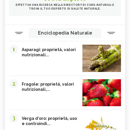
EFFETTUA UNA RICERCA NELLA DIRECTORY DI CURE-NATURALI E
PAPRIKA
FRUTTI ROSSI
TROVA IL TUO ESPERTO DI SALUTE NATURALE.
OMEGA 3
AGRICOLTURA SOSTENIBILE
CICORIA
ORZO
Enciclopedia Naturale
MAGNESIO, CARENZA
MAGNESIO NEGLI ALIMENTI
LIME
INTEGRATORI DI MAGNESIO
1
Asparagi: proprietà, valori
GRANO SENATORE CAPPELLI
LICOPENE
nutrizionali...
DURIAN - CURE-NATURALI.IT
PESCA TABACCHIERA
PRESSIONE BASSA,
PESCA NOCE
ALIMENTAZIONE
2
Fragole: proprietà, valori
EMORROIDI, ALIMENTAZIONE
FERRO, CARENZA
nutrizionali,...
CILIEGIE
PESCHE
CETRIOLI
CELLULITE, ALIMENTAZIONE
CISTITE, ALIMENTAZIONE
COLITE, ALIMENTAZIONE
3
Verga d'oro: proprietà, uso
INTEGRATORI NATURALI PER
COCCO
e controindi...
EMORROIDI