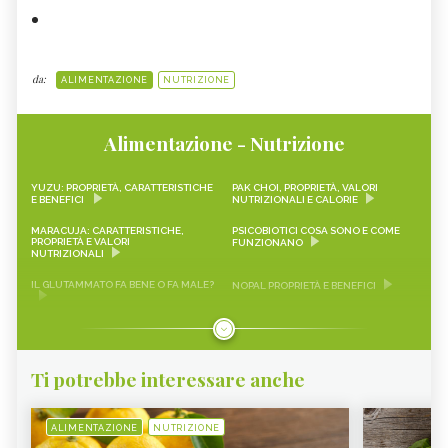
da:
ALIMENTAZIONE
NUTRIZIONE
Alimentazione - Nutrizione
YUZU: PROPRIETÀ, CARATTERISTICHE
PAK CHOI, PROPRIETÀ, VALORI
E BENEFICI
NUTRIZIONALI E CALORIE
MARACUJA: CARATTERISTICHE,
PSICOBIOTICI COSA SONO E COME
PROPRIETÀ E VALORI
FUNZIONANO
NUTRIZIONALI
IL GLUTAMMATO FA BENE O FA MALE?
NOPAL PROPRIETÀ E BENEFICI
FRAGOLINE DI BOSCO
CRAUTI, PROPRIETÀ, VALORI
CARATTERISTICHE, PROPRIETÀ E
NUTRIZIONALI E RICETTE
RICETTE
Ti potrebbe interessare anche
LEMON SNACK, LIMEQUAT
SCAROLA
RAPA ROSSA
SEITAN PROPRIETÀ E BENEFICI
ALIMENTAZIONE
NUTRIZIONE
AVOCADO
SALVIA