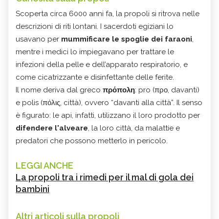
Scoperta circa 6000 anni fa, la propoli si ritrova nelle
descrizioni di riti lontani. I sacerdoti egiziani lo
usavano per
mummificare le spoglie dei faraoni
,
mentre i medici lo impiegavano per trattare le
infezioni della pelle e dell’apparato respiratorio, e
come cicatrizzante e disinfettante delle ferite.
Il nome deriva dal greco
πρόπολη
: pro (προ, davanti)
e polis (πόλις, città), ovvero “davanti alla città”. Il senso
è figurato: le api, infatti, utilizzano il loro prodotto per
difendere l'alveare
, la loro città, da malattie e
predatori che possono metterlo in pericolo.
LEGGI ANCHE
La propoli tra i rimedi per il mal di gola dei
bambini
Altri articoli sulla propoli