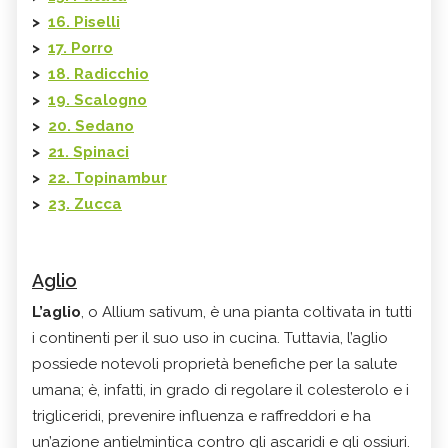
>
16. Piselli
>
17. Porro
>
18. Radicchio
>
19. Scalogno
>
20. Sedano
>
21. Spinaci
>
22. Topinambur
>
23. Zucca
Aglio
L’aglio
, o Allium sativum, è una pianta coltivata in tutti
i continenti per il suo uso in cucina. Tuttavia, l’aglio
possiede notevoli proprietà benefiche per la salute
umana; è, infatti, in grado di regolare il colesterolo e i
trigliceridi, prevenire influenza e raffreddori e ha
un’azione antielmintica contro gli ascaridi e gli ossiuri.