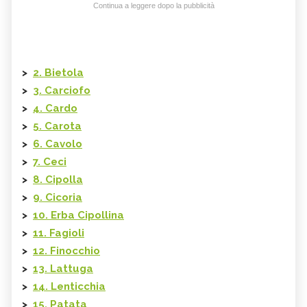
Continua a leggere dopo la pubblicità
>
2. Bietola
>
3. Carciofo
>
4. Cardo
>
5. Carota
>
6. Cavolo
>
7. Ceci
>
8. Cipolla
>
9. Cicoria
>
10. Erba Cipollina
>
11. Fagioli
>
12. Finocchio
>
13. Lattuga
>
14. Lenticchia
>
15. Patata