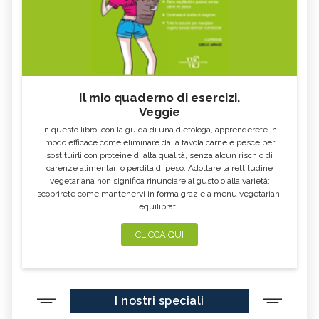
DURO
E RIMEDI
ALGA KLAMATH
BASILICO
CIBI ACIDI
ALGA KOMBU
FOSFORO, ECCESSO
CALCIO IN ECCESSO
Il mio quaderno di esercizi.
AGLIO NERO
YOGURT GRECO
Veggie
CAVOLO-VERZA
PERMACULTURA
In questo libro, con la guida di una dietologa, apprenderete in
LITCHI
ALCHECHENGI
modo efficace come eliminare dalla tavola carne e pesce per
sostituirli con proteine di alta qualità, senza alcun rischio di
FARINA DI CASTAGNE
MELA COTOGNA
carenze alimentari o perdita di peso. Adottare la rettitudine
vegetariana non significa rinunciare al gusto o alla varietà:
POMPELMO
ACETO DI MELE
scoprirete come mantenervi in forma grazie a menu vegetariani
equilibrati!
ZAFFERANO
MELE
LENTICCHIE
BERGAMOTTO
CLICCA QUI
RADICCHIO
FRUTTA DI SETTEMBRE
NIGELLA SATIVA O CUMINO NERO
MIRTILLI
I nostri speciali
CEDRO
FARINA DI CECI