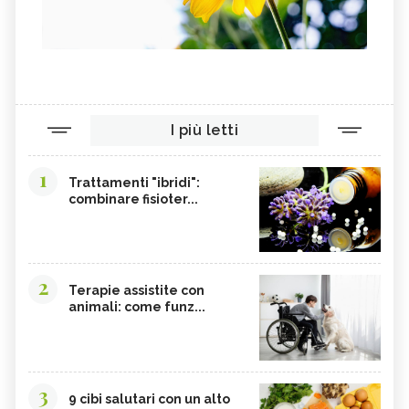
VITAMINA B, SINTOMI DA
PINOLI
ACCESSO
SEMI DI SESAMO
FERRO IN ECCESSO
AGRETTI
SPINACI
TAMARI
LISINA
I più letti
AMARANTO
FAGIOLI BORLOTTI
SONGINO
PRODOTTI A CHILOMETRO ZERO
1
Trattamenti "ibridi":
WASABI
CURRY
combinare fisioter...
DAIKON
CIME DI RAPA
EDAMAME
CALCIO
SOIA
MELATA DI MIELE
2
Terapie assistite con
animali: come funz...
CARAMBOLA
CAVOLINI DI BRUXELLES
ARGININA
CLEMENTINE
CARENZA DI VITAMINA D
POTASSIO, ECCESSO
3
BROCCOLI
CARDO
9 cibi salutari con un alto