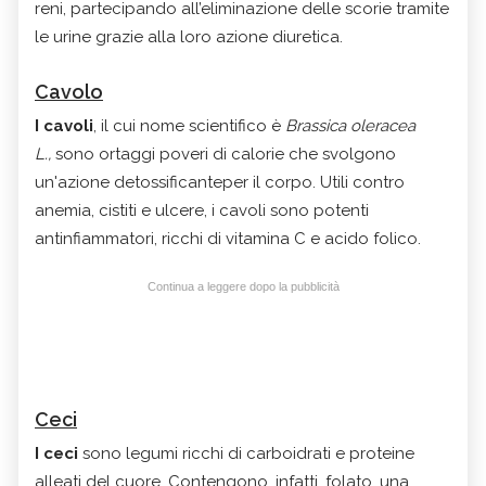
reni, partecipando all’eliminazione delle scorie tramite
le urine grazie alla loro azione diuretica.
Cavolo
I cavoli
, il cui nome scientifico è
Brassica oleracea
L.,
sono ortaggi poveri di calorie che svolgono
un'azione detossificanteper il corpo. Utili contro
anemia, cistiti e ulcere, i cavoli sono potenti
antinfiammatori, ricchi di vitamina C e acido folico.
Continua a leggere dopo la pubblicità
Ceci
I ceci
sono legumi ricchi di carboidrati e proteine
alleati del cuore. Contengono, infatti, folato, una