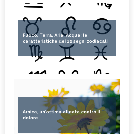
MELANZANE
FRIARIELLI
POKE
CUMINO
YOGURT
PRUGNE
MENTA
ROSMARINO
Fuoco, Terra, Aria, Acqua: le
ISTAMINA
ALBICOCCHE
caratteristiche dei 12 segni zodiacali
ZUCCHINE
ANICE
PASTINACA
PEPE ROSA
CIPOLLE
FAGIOLO DI CONTRONE
FAVE
BETACAROTENE
ALGA NORI
FICHI D'INDIA
AVENA
PUNTARELLE
SEMI DI CARTAMO
PESCE
Arnica, un'ottima alleata contro il
ANANAS
AGLIO
dolore
CACAO
ORIGANO