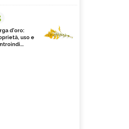
3
rga d'oro:
oprietà, uso e
ntroindi...