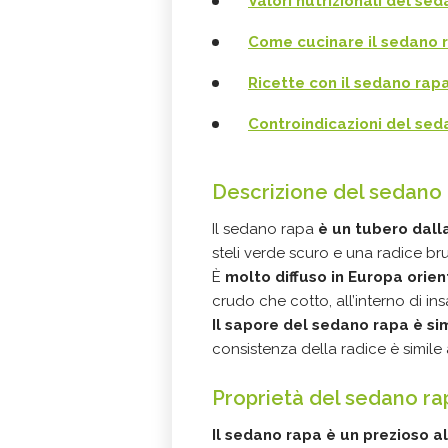
Valori nutrizionali del se
Come cucinare il sedano 
Ricette con il sedano rap
Controindicazioni del sed
Descrizione del sedano
Il sedano rapa
è un tubero dal
steli verde scuro e una radice bru
È
molto diffuso in Europa orien
crudo che cotto, all’interno di ins
Il sapore del sedano rapa è si
consistenza della radice è simile 
Proprietà del sedano ra
Il sedano rapa è un prezioso a