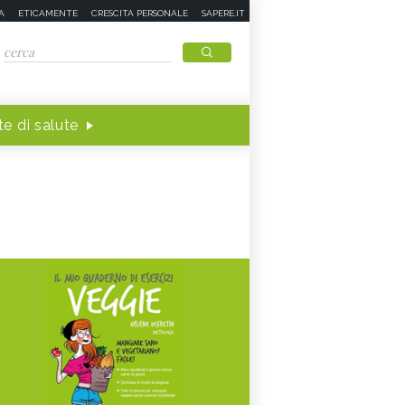
A
ETICAMENTE
CRESCITA PERSONALE
SAPERE.IT
e di salute