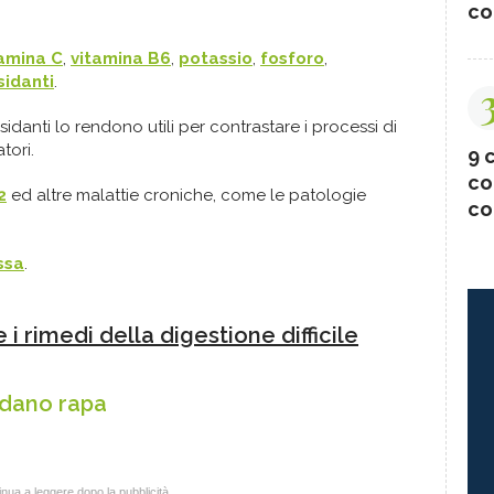
co
tamina C
,
vitamina B6
,
potassio
,
fosforo
,
sidanti
.
sidanti lo rendono utili per contrastare i processi di
tori.
9 c
co
2
ed altre malattie croniche, come le patologie
co
ssa
.
 i rimedi della digestione difficile
sedano rapa
nua a leggere dopo la pubblicità