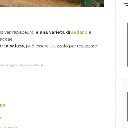
s var. rapaceum)
è una varietà di
sedano
e
iaceae.
er la salute
, può essere utilizzato per realizzare
nua a leggere dopo la pubblicità
apa
a