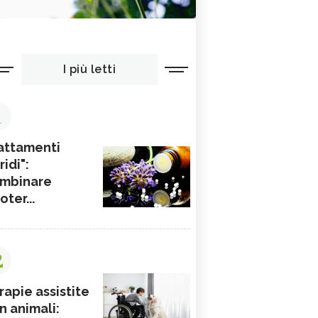
I più letti
1
attamenti
ridi":
mbinare
ioter...
2
rapie assistite
n animali: