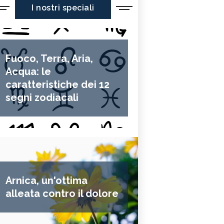
I nostri speciali
Fuoco, Terra, Aria,
Acqua: le
caratteristiche dei 12
segni zodiacali
Arnica, un'ottima
alleata contro il dolore