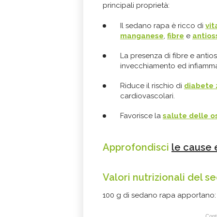
principali proprietà:
Il sedano rapa è ricco di
vi
manganese
,
fibre
e
antios
La presenza di fibre e antios
invecchiamento ed infiamma
Riduce il rischio di
diabete 
cardiovascolari.
Favorisce la
salute delle o
Approfondisci
le cause e
Valori nutrizionali del 
100 g di sedano rapa apportano:
Conti