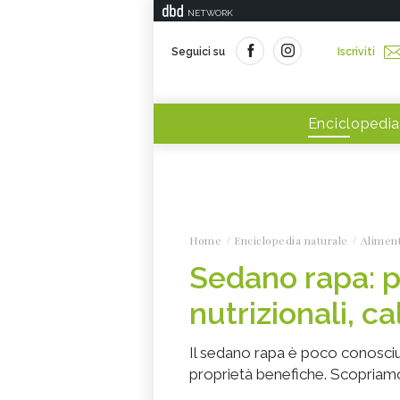
NETWORK
Seguici su
Iscriviti
Enciclopedia
Home
Enciclopedia naturale
Alimen
Sedano rapa: pr
nutrizionali, ca
Il sedano rapa è poco conosciut
proprietà benefiche. Scopriam