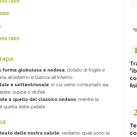
dano rapa
rapa
a
ano rapa
 rapa
Tr
la forma globulosa e nodosa
, dotato di foglie e
"ib
na all'esterno e bianca all'interno.
co
tale e settentrionale
, in cui viene consumato sia
fis
alate, zuppe o stufati.
mile a quello del classico sedano
, mentre la
a quella delle patate.
pa
Te
co
lleato della nostra salute
, vediamo quali sono le