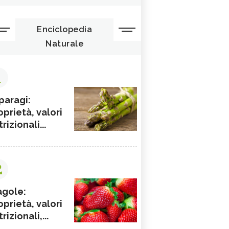
Enciclopedia
Naturale
1
paragi:
oprietà, valori
rizionali...
2
agole:
oprietà, valori
rizionali,...