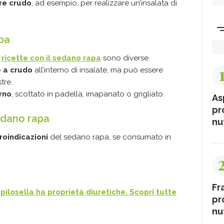
are crudo
, ad esempio, per realizzare un’insalata di
apa
e
ricette con il sedano rapa
sono diverse.
e a crudo
all’interno di insalate, ma può essere
tre.
rno
, scottato in padella, imapanato o grigliato.
As
pr
edano rapa
nut
roindicazioni
del sedano rapa, se consumato in
Fr
pilosella ha proprietà diuretiche. Scopri tutte
pr
nut