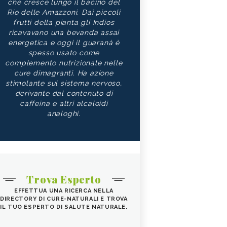
che cresce lungo il bacino del
Rio delle Amazzoni. Dai piccoli
frutti della pianta gli Indios
ricavavano una bevanda assai
energetica e oggi il guaranà è
spesso usato come
complemento nutrizionale nelle
cure dimagranti. Ha azione
stimolante sul sistema nervoso,
derivante dal contenuto di
caffeina e altri alcaloidi
analoghi.
Trova Esperto
EFFETTUA UNA RICERCA NELLA
DIRECTORY DI CURE-NATURALI E TROVA
IL TUO ESPERTO DI SALUTE NATURALE.