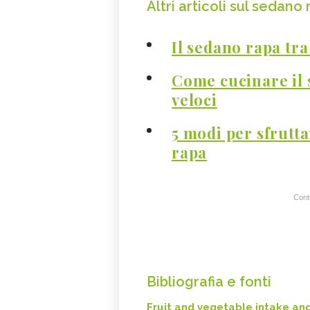
Altri articoli sul sedano
Il sedano rapa tra
Come cucinare il 
veloci
5 modi per sfrutta
rapa
Conti
Bibliografia e fonti
Fruit and vegetable intake and