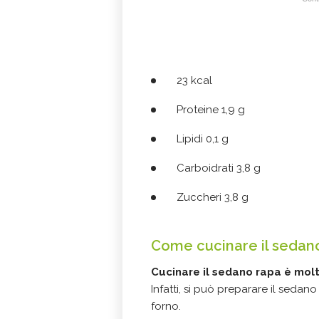
23 kcal
Proteine 1,9 g
Lipidi 0,1 g
Carboidrati 3,8 g
Zuccheri 3,8 g
Come cucinare il sedan
Cucinare il sedano rapa è mol
Infatti, si può preparare il seda
forno.