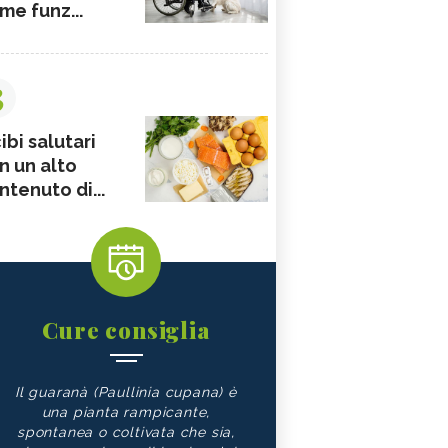
me funz...
3
ibi salutari
n un alto
ntenuto di...
Cure consiglia
Il guaranà (Paullinia cupana) è
una pianta rampicante,
spontanea o coltivata che sia,