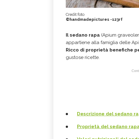
Credit foto
©handmadepictures -123rf
Il sedano rapa
(Apium graveolen
appartiene alla famiglia delle Ap
Ricco di proprietà benefiche p
gustose ricette.
Conti
Descrizione del sedano r
Proprietà del sedano rap