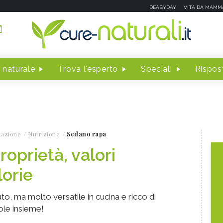
DEABYDAY
VITA DA MAMM
 naturale
Trova l'esperto
Speciali
Rispost
tazione
Nutrizione
Sedano rapa
oprietà, valori
lorie
o, ma molto versatile in cucina e ricco di
ole insieme!