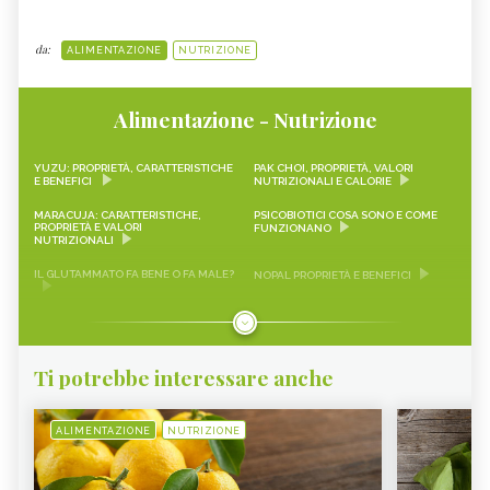
da:
ALIMENTAZIONE
NUTRIZIONE
Alimentazione - Nutrizione
YUZU: PROPRIETÀ, CARATTERISTICHE
PAK CHOI, PROPRIETÀ, VALORI
E BENEFICI
NUTRIZIONALI E CALORIE
MARACUJA: CARATTERISTICHE,
PSICOBIOTICI COSA SONO E COME
PROPRIETÀ E VALORI
FUNZIONANO
NUTRIZIONALI
IL GLUTAMMATO FA BENE O FA MALE?
NOPAL PROPRIETÀ E BENEFICI
FRAGOLINE DI BOSCO
CRAUTI, PROPRIETÀ, VALORI
CARATTERISTICHE, PROPRIETÀ E
NUTRIZIONALI E RICETTE
RICETTE
Ti potrebbe interessare anche
LEMON SNACK, LIMEQUAT
SCAROLA
RAPA ROSSA
SEITAN PROPRIETÀ E BENEFICI
ALIMENTAZIONE
NUTRIZIONE
AVOCADO
SALVIA
FRUTTA DI MARZO
VERDURA DI STAGIONE, MARZO