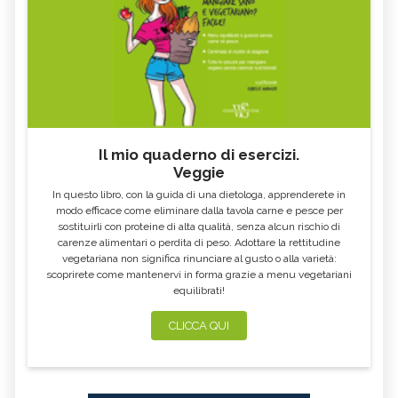
CONTROINDICAZION
FARINA DI SEMOLA DI GRANO
ECCESSO DI ZINCO: SINTOMI, CAUSE
DURO
E RIMEDI
ALGA KLAMATH
BASILICO
CIBI ACIDI
ALGA KOMBU
FOSFORO, ECCESSO
CALCIO IN ECCESSO
Il mio quaderno di esercizi.
AGLIO NERO
YOGURT GRECO
Veggie
CAVOLO-VERZA
PERMACULTURA
In questo libro, con la guida di una dietologa, apprenderete in
LITCHI
ALCHECHENGI
modo efficace come eliminare dalla tavola carne e pesce per
sostituirli con proteine di alta qualità, senza alcun rischio di
FARINA DI CASTAGNE
MELA COTOGNA
carenze alimentari o perdita di peso. Adottare la rettitudine
vegetariana non significa rinunciare al gusto o alla varietà:
POMPELMO
ACETO DI MELE
scoprirete come mantenervi in forma grazie a menu vegetariani
equilibrati!
ZAFFERANO
MELE
LENTICCHIE
BERGAMOTTO
CLICCA QUI
RADICCHIO
FRUTTA DI SETTEMBRE
NIGELLA SATIVA O CUMINO NERO
MIRTILLI