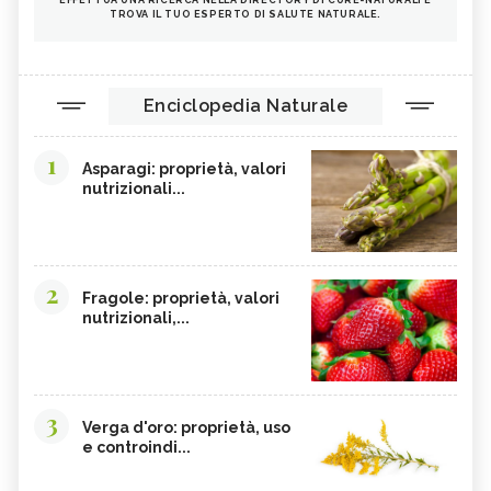
TROVA IL TUO ESPERTO DI SALUTE NATURALE.
FRUTTI ROSSI
OMEGA 3
AGRICOLTURA SOSTENIBILE
CICORIA
ORZO
MAGNESIO, CARENZA
Enciclopedia Naturale
MAGNESIO NEGLI ALIMENTI
LIME
1
INTEGRATORI DI MAGNESIO
GRANO SENATORE CAPPELLI
Asparagi: proprietà, valori
nutrizionali...
LICOPENE
DURIAN - CURE-NATURALI.IT
PESCA TABACCHIERA
PESCA NOCE
PRESSIONE BASSA,
EMORROIDI, ALIMENTAZIONE
ALIMENTAZIONE
2
Fragole: proprietà, valori
nutrizionali,...
FERRO, CARENZA
CILIEGIE
PESCHE
CETRIOLI
CELLULITE, ALIMENTAZIONE
CISTITE, ALIMENTAZIONE
3
INTEGRATORI NATURALI PER
COLITE, ALIMENTAZIONE
Verga d'oro: proprietà, uso
EMORROIDI
e controindi...
COCCO
FOSFORO