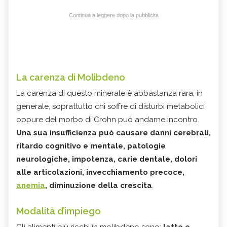
Continua a leggere dopo la pubblicità
La carenza di Molibdeno
La carenza di questo minerale è abbastanza rara, in
generale, soprattutto chi soffre di disturbi metabolici
oppure del morbo di Crohn può andarne incontro.
Una sua insufficienza può causare
danni cerebrali
,
ritardo cognitivo e mentale, patologie
neurologiche, impotenza, carie dentale, dolori
alle articolazioni, invecchiamento precoce,
anemia
, diminuzione della crescita
.
Modalità d’impiego
Gli alimenti più ricchi in molibdeno sono:
latte e