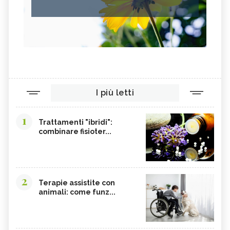
CACAO
ORIGANO
VITAMINA B, SINTOMI DA
PINOLI
ACCESSO
SEMI DI SESAMO
FERRO IN ECCESSO
AGRETTI
SPINACI
TAMARI
LISINA
I più letti
AMARANTO
FAGIOLI BORLOTTI
SONGINO
PRODOTTI A CHILOMETRO ZERO
1
Trattamenti "ibridi":
WASABI
CURRY
combinare fisioter...
DAIKON
CIME DI RAPA
EDAMAME
CALCIO
SOIA
MELATA DI MIELE
2
Terapie assistite con
animali: come funz...
CARAMBOLA
CAVOLINI DI BRUXELLES
ARGININA
CLEMENTINE
CARENZA DI VITAMINA D
POTASSIO, ECCESSO