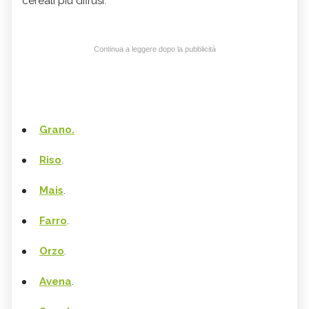
cereali più diffusi:
Continua a leggere dopo la pubblicità
Grano.
Riso
.
Mais
.
Farro
.
Orzo
.
Avena
.