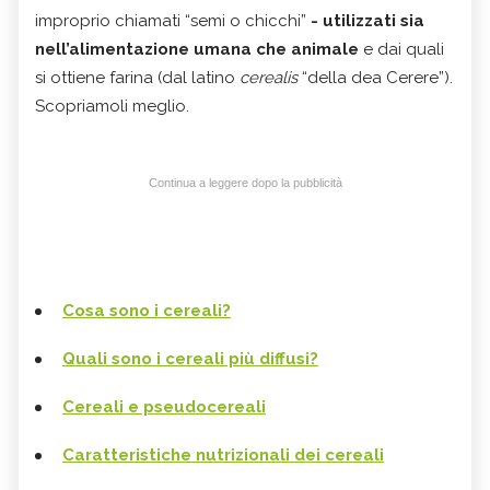
improprio chiamati “semi o chicchi”
-
utilizzati sia
nell’alimentazione umana che animale
e dai quali
si ottiene farina (dal latino
cerealis
“della dea Cerere”).
Scopriamoli meglio.
Continua a leggere dopo la pubblicità
Cosa sono i cereali?
Quali sono i cereali più diffusi?
Cereali e pseudocereali
Caratteristiche nutrizionali dei cereali