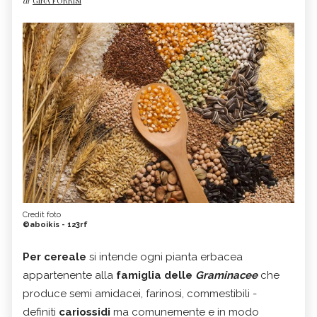
di
GINA FORRISI
Credit foto
©aboikis - 123rf
Per cereale
si intende ogni pianta erbacea
appartenente alla
famiglia delle
Graminacee
che
produce semi amidacei, farinosi, commestibili -
definiti
cariossidi
ma comunemente e in modo