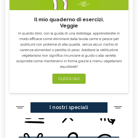
FOSFORO, ECCESSO
CALCIO IN ECCESSO
Il mio quaderno di esercizi.
AGLIO NERO
YOGURT GRECO
Veggie
CAVOLO-VERZA
PERMACULTURA
In questo libro, con la guida di una dietologa, apprenderete in
LITCHI
ALCHECHENGI
modo efficace come eliminare dalla tavola carne e pesce per
sostituirli con proteine di alta qualità, senza alcun rischio di
FARINA DI CASTAGNE
MELA COTOGNA
carenze alimentari o perdita di peso. Adottare la rettitudine
vegetariana non significa rinunciare al gusto o alla varietà:
POMPELMO
ACETO DI MELE
scoprirete come mantenervi in forma grazie a menu vegetariani
equilibrati!
ZAFFERANO
MELE
LENTICCHIE
BERGAMOTTO
CLICCA QUI
RADICCHIO
FRUTTA DI SETTEMBRE
NIGELLA SATIVA O CUMINO NERO
MIRTILLI
I nostri speciali
CEDRO
FARINA DI CECI
MELANZANE
FRIARIELLI
POKE
YOGURT
PRUGNE
MENTA