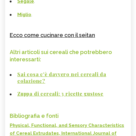
Segale
.
Miglio
.
Ecco come cucinare con il seitan
Altri articoli sui cereali che potrebbero
interessarti:
Sai cosa c'è davvero nei cereali da
colazione?
Zuppa di cereali: 3 ricette gustose
Bibliografia e fonti
Physical, Functional, and Sensory Characteristics
of Cereal Extrudates, International Journal of