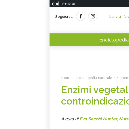
NETWORK
Seguici su
Iscriviti
Enciclopedia
Home
Enciclopedia naturale
Alimen
Enzimi vegetali
controindicazio
A cura di
Eva Sacchi Hunter, Nutri