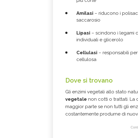
più corte
Amilasi
– riducono i polisacc
saccarosio
Lipasi
– scindono i legami dei
individuali e glicerolo
Cellulasi
– responsabili per 
cellulosa
Dove si trovano
Gli enzimi vegetali allo stato natu
vegetale
non cotti o trattati. La 
maggior parte se non tutti gli en
costantemente produrne di nuovi
Conti