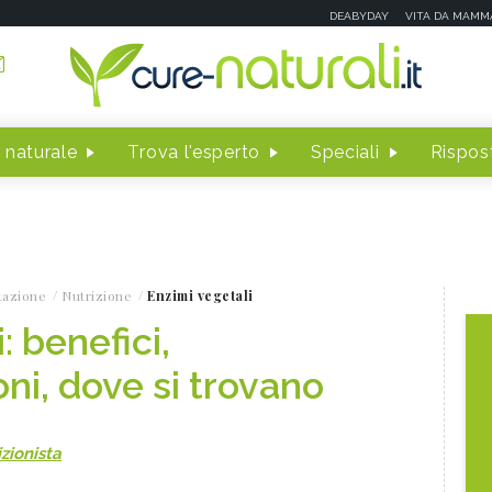
DEABYDAY
VITA DA MAMM
 naturale
Trova l'esperto
Speciali
Rispost
tazione
Nutrizione
Enzimi vegetali
: benefici,
ni, dove si trovano
zionista