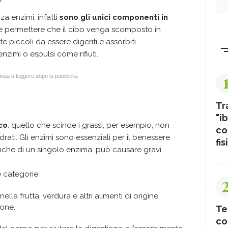
a enzimi, infatti
sono gli unici componenti in
 permettere che il cibo venga scomposto in
e piccoli da essere digeriti e assorbiti
enzimi o espulsi come rifiuti.
nua a leggere dopo la pubblicità
Tr
"ib
co
: quello che scinde i grassi, per esempio, non
co
drati. Gli enzimi sono essenziali per il benessere
fis
 anche di un singolo enzima, può causare gravi
e categorie:
nella frutta, verdura e altri alimenti di origine
ione.
Te
co