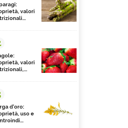
paragi:
oprietà, valori
rizionali...
2
agole:
oprietà, valori
rizionali,...
3
rga d'oro:
oprietà, uso e
ntroindi...