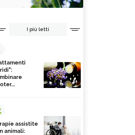
I più letti
1
attamenti
ridi":
mbinare
ioter...
2
rapie assistite
n animali: