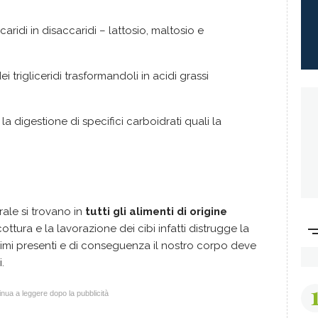
aridi in disaccaridi – lattosio, maltosio e
 trigliceridi trasformandoli in acidi grassi
la digestione di specifici carboidrati quali la
rale si trovano in
tutti gli alimenti di origine
cottura e la lavorazione dei cibi infatti distrugge la
zimi presenti e di conseguenza il nostro corpo deve
.
nua a leggere dopo la pubblicità