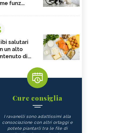
me funz...
3
ibi salutari
n un alto
ntenuto di...
Cure consiglia
I ravanelli sono adattissimi alla
consociazione con altri ortaggi e
potete piantarli tra le file di