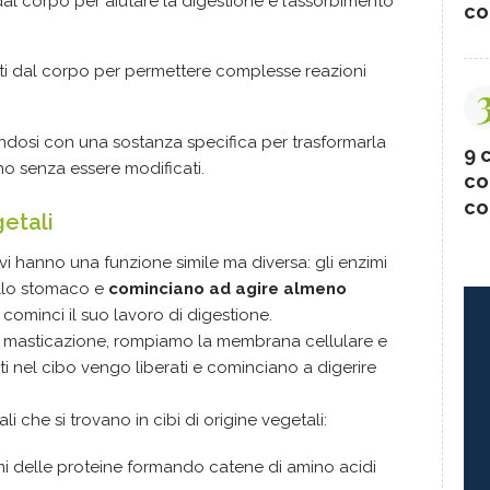
dal corpo per aiutare la digestione e l’assorbimento
co
ti dal corpo per permettere complesse reazioni
ndosi con una sostanza specifica per trasformarla
9 c
no senza essere modificati.
co
co
etali
tivi hanno una funzione simile ma diversa: gli enzimi
ello stomaco e
cominciano ad agire almeno
 cominci il suo lavoro di digestione.
 masticazione, rompiamo la membrana cellulare e
i nel cibo vengo liberati e cominciano a digerire
i che si trovano in cibi di origine vegetali:
 delle proteine formando catene di amino acidi