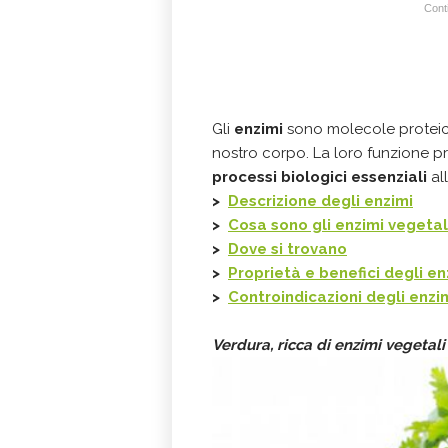
Conti
Gli
enzimi
sono molecole protei
nostro corpo. La loro funzione pri
processi biologici essenziali
al
>
Descrizione degli enzimi
>
Cosa sono gli enzimi vegetal
>
Dove si trovano
>
Proprietà e benefici degli en
>
Controindicazioni degli enzi
Verdura, ricca di enzimi vegetali