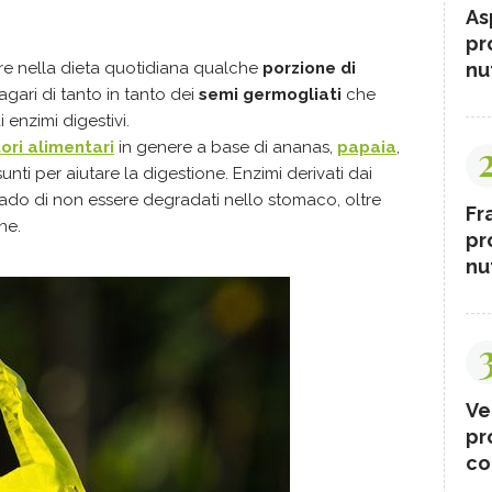
As
pr
nut
rre nella dieta quotidiana qualche
porzione di
gari di tanto in tanto dei
semi germogliati
che
 enzimi digestivi.
ori alimentari
in genere a base di ananas,
papaia
,
nti per aiutare la digestione. Enzimi derivati dai
 grado di non essere degradati nello stomaco, oltre
Fr
one.
pr
nut
Ve
pr
co