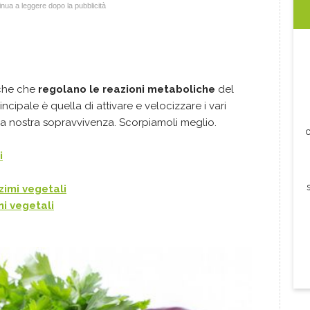
nua a leggere dopo la pubblicità
che che
regolano le reazioni metaboliche
del
ncipale è quella di attivare e velocizzare i vari
la nostra sopravvivenza. Scorpiamoli meglio.
c
i
zimi vegetali
mi vegetali