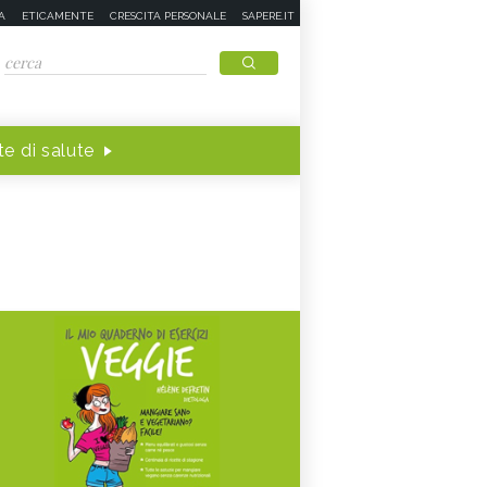
A
ETICAMENTE
CRESCITA PERSONALE
SAPERE.IT
e di salute