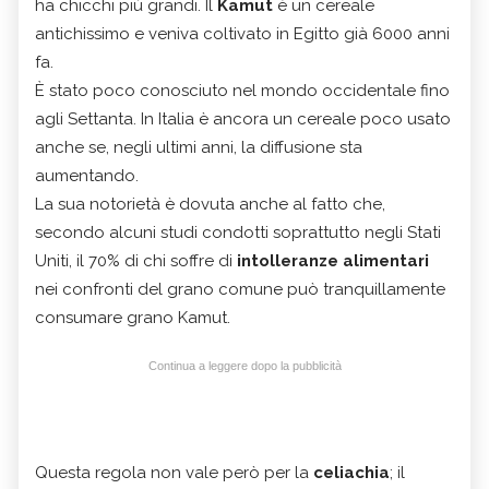
ha chicchi più grandi. Il
Kamut
è un cereale
antichissimo e veniva coltivato in Egitto già 6000 anni
fa.
È stato poco conosciuto nel mondo occidentale fino
agli Settanta. In Italia è ancora un cereale poco usato
anche se, negli ultimi anni, la diffusione sta
aumentando.
La sua notorietà è dovuta anche al fatto che,
secondo alcuni studi condotti soprattutto negli Stati
Uniti, il 70% di chi soffre di
intolleranze alimentari
nei confronti del grano comune può tranquillamente
consumare grano Kamut.
Continua a leggere dopo la pubblicità
Q
uesta regola non vale però per la
celiachia
; il