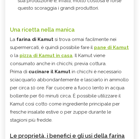
sua produzione è, infatti, molto costosa e forse
questo scoraggia i grandi produttori.
Una ricetta nella manica
La
farina di Kamut
si trova ormai facilmente nei
supermercati, è quindi possibile fare il
pane di Kamut
o la
pizza di Kamut in casa
. Il Kamut viene
consumato anche in chicchi, previa cottura.
Prima di
cucinare il Kamut
in chicchi è necessario
sciacquarlo abbondantemente e lasciarlo in ammollo
per circa 10 ore. Far cuocere a fuoco lento in acqua
bollente per 60 minuti circa. È possibile utilizzare il
Kamut così cotto come ingrediente principale per
fresche insalate estive o per zuppe durante le
stagioni più fredde.
Le proprietà, i benefici e gli usi della farina