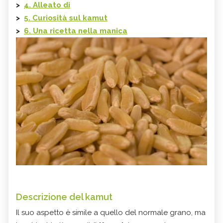
>
4. Alleato di
>
5. Curiosità sul
kamut
>
6. Una ricetta nella manica
Descrizione del kamut
Il suo aspetto è simile a quello del normale grano, ma