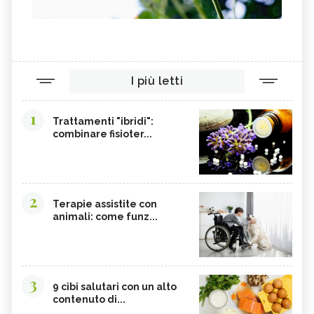
SEMI DI SESAMO
FERRO IN ECCESSO
AGRETTI
SPINACI
TAMARI
LISINA
I più letti
AMARANTO
FAGIOLI BORLOTTI
SONGINO
PRODOTTI A CHILOMETRO ZERO
1
Trattamenti "ibridi":
WASABI
CURRY
combinare fisioter...
DAIKON
CIME DI RAPA
EDAMAME
CALCIO
SOIA
MELATA DI MIELE
2
Terapie assistite con
animali: come funz...
CARAMBOLA
CAVOLINI DI BRUXELLES
ARGININA
CLEMENTINE
CARENZA DI VITAMINA D
POTASSIO, ECCESSO
3
BROCCOLI
CARDO
9 cibi salutari con un alto
contenuto di...
FRUTTA, GUIDA COMPLETA
VITAMINA D, ECCESSO