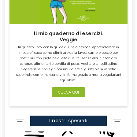
ALGA KLAMATH
BASILICO
CIBI ACIDI
ALGA KOMBU
FOSFORO, ECCESSO
CALCIO IN ECCESSO
Il mio quaderno di esercizi.
AGLIO NERO
YOGURT GRECO
Veggie
CAVOLO-VERZA
PERMACULTURA
In questo libro, con la guida di una dietologa, apprenderete in
LITCHI
ALCHECHENGI
modo efficace come eliminare dalla tavola carne e pesce per
sostituirli con proteine di alta qualità, senza alcun rischio di
FARINA DI CASTAGNE
MELA COTOGNA
carenze alimentari o perdita di peso. Adottare la rettitudine
vegetariana non significa rinunciare al gusto o alla varietà:
POMPELMO
ACETO DI MELE
scoprirete come mantenervi in forma grazie a menu vegetariani
equilibrati!
ZAFFERANO
MELE
LENTICCHIE
BERGAMOTTO
CLICCA QUI
RADICCHIO
FRUTTA DI SETTEMBRE
NIGELLA SATIVA O CUMINO NERO
MIRTILLI
I nostri speciali
CEDRO
FARINA DI CECI
MELANZANE
FRIARIELLI