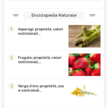
ORZO
MAGNESIO, CARENZA
MAGNESIO NEGLI ALIMENTI
LIME
Enciclopedia Naturale
INTEGRATORI DI MAGNESIO
GRANO SENATORE CAPPELLI
1
LICOPENE
DURIAN - CURE-NATURALI.IT
Asparagi: proprietà, valori
nutrizionali...
PESCA TABACCHIERA
PESCA NOCE
PRESSIONE BASSA,
EMORROIDI, ALIMENTAZIONE
ALIMENTAZIONE
FERRO, CARENZA
CILIEGIE
2
Fragole: proprietà, valori
nutrizionali,...
PESCHE
CETRIOLI
CELLULITE, ALIMENTAZIONE
CISTITE, ALIMENTAZIONE
INTEGRATORI NATURALI PER
COLITE, ALIMENTAZIONE
EMORROIDI
3
Verga d'oro: proprietà, uso
COCCO
FOSFORO
e controindi...
CALCOLI RENALI,
FRAGOLE
ALIMENTAZIONE
ALGHE COMMESTIBILI
FINOCCHIETTO SELVATICO