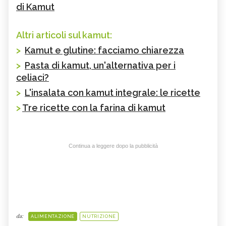
di Kamut
Altri articoli sul kamut:
>
Kamut e glutine: facciamo chiarezza
>
Pasta di kamut, un'alternativa per i
celiaci?
>
L'insalata con kamut integrale: le ricette
>
Tre ricette con la farina di kamut
Continua a leggere dopo la pubblicità
da:
ALIMENTAZIONE
NUTRIZIONE