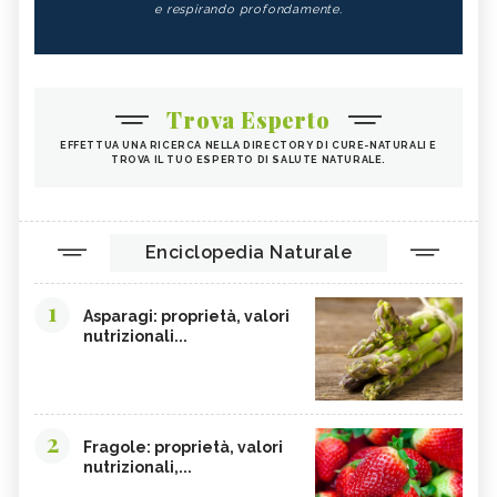
e respirando profondamente.
ZUCCA
ALGA WAKAME
CASTAGNE
INTEGRATORI PER I CAPELLI
FICHI
SEMI DI PAPAVERO
Trova Esperto
PAPRIKA
FRUTTI ROSSI
EFFETTUA UNA RICERCA NELLA DIRECTORY DI CURE-NATURALI E
OMEGA 3
AGRICOLTURA SOSTENIBILE
TROVA IL TUO ESPERTO DI SALUTE NATURALE.
CICORIA
ORZO
MAGNESIO, CARENZA
MAGNESIO NEGLI ALIMENTI
Enciclopedia Naturale
LIME
INTEGRATORI DI MAGNESIO
GRANO SENATORE CAPPELLI
LICOPENE
1
Asparagi: proprietà, valori
DURIAN - CURE-NATURALI.IT
PESCA TABACCHIERA
nutrizionali...
PRESSIONE BASSA,
PESCA NOCE
ALIMENTAZIONE
EMORROIDI, ALIMENTAZIONE
FERRO, CARENZA
2
Fragole: proprietà, valori
CILIEGIE
PESCHE
nutrizionali,...
CETRIOLI
CELLULITE, ALIMENTAZIONE