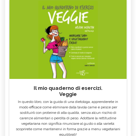
FAGIOLI ROSSI: PROPRIETÀ E VALORI
GLI ALIMENTI E I CIBI PIÙ RICCHI DI
NUTRIZIONALI - CURE-
FOSFORO - CURE-NATURALI.IT
NATURALI.IT
COSA MANGIARE CON LA FEBBRE E
VOMITO, ALIMENTAZIONE
COSA NO
MIELE DI CASTAGNO: PROPRIETÀ E
SEMI DI CHIA
CONTROINDICAZION
FARINA DI SEMOLA DI GRANO
ECCESSO DI ZINCO: SINTOMI, CAUSE
DURO
E RIMEDI
ALGA KLAMATH
BASILICO
CIBI ACIDI
ALGA KOMBU
FOSFORO, ECCESSO
CALCIO IN ECCESSO
Il mio quaderno di esercizi.
AGLIO NERO
YOGURT GRECO
Veggie
CAVOLO-VERZA
PERMACULTURA
In questo libro, con la guida di una dietologa, apprenderete in
LITCHI
ALCHECHENGI
modo efficace come eliminare dalla tavola carne e pesce per
sostituirli con proteine di alta qualità, senza alcun rischio di
FARINA DI CASTAGNE
MELA COTOGNA
carenze alimentari o perdita di peso. Adottare la rettitudine
vegetariana non significa rinunciare al gusto o alla varietà:
POMPELMO
ACETO DI MELE
scoprirete come mantenervi in forma grazie a menu vegetariani
equilibrati!
ZAFFERANO
MELE