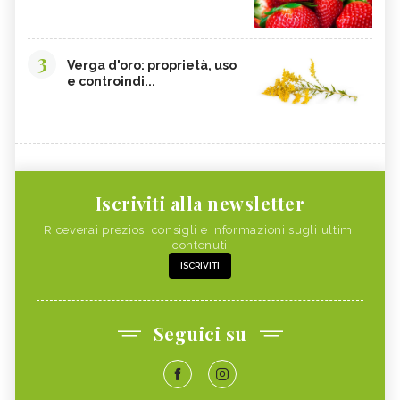
CISTITE, ALIMENTAZIONE
COLITE, ALIMENTAZIONE
INTEGRATORI NATURALI PER
COCCO
3
EMORROIDI
Verga d'oro: proprietà, uso
e controindi...
FOSFORO
FRAGOLE
CALCOLI RENALI,
ALGHE COMMESTIBILI
ALIMENTAZIONE
FINOCCHIETTO SELVATICO
PORRI
ZINCO
INSONNIA, ALIMENTAZIONE
Iscriviti alla newsletter
MELONE
ZOLFO
Riceverai preziosi consigli e informazioni sugli ultimi
RUCOLA
PISELLI
contenuti
ISCRIVITI
MAGGIORANA
SEDANO RAPA
SEDANO
FARINA DI FIENO GRECO
BANANA
RISO
Seguici su
CAVOLFIORE
PAPAYA
MAGNESIO
CHLORELLA