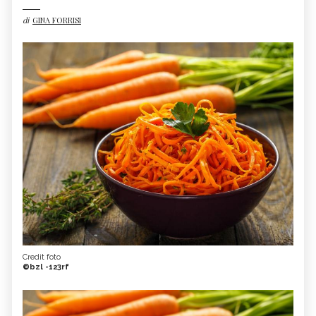
di
GINA FORRISI
Credit foto
©bzl -123rf