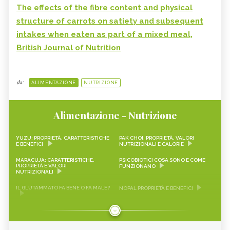
The effects of the fibre content and physical
structure of carrots on satiety and subsequent
intakes when eaten as part of a mixed meal,
British Journal of Nutrition
da:
ALIMENTAZIONE
NUTRIZIONE
Alimentazione - Nutrizione
YUZU: PROPRIETÀ, CARATTERISTICHE
PAK CHOI, PROPRIETÀ, VALORI
E BENEFICI
NUTRIZIONALI E CALORIE
MARACUJA: CARATTERISTICHE,
PSICOBIOTICI COSA SONO E COME
PROPRIETÀ E VALORI
FUNZIONANO
NUTRIZIONALI
IL GLUTAMMATO FA BENE O FA MALE?
NOPAL PROPRIETÀ E BENEFICI
FRAGOLINE DI BOSCO
CRAUTI, PROPRIETÀ, VALORI
CARATTERISTICHE, PROPRIETÀ E
NUTRIZIONALI E RICETTE
RICETTE