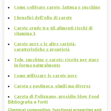
Come coltivare carote, lattuga e zucchine
I benefici dell'olio di carote
Carote crude tra gli alimenti ricchi di
vitamina A
Carote nere e le altre varietà:
caratteristiche e proprietà
Tofu, zucchine e carote: ricette per stare
in forma naturalmente
Come utilizzare le carote nere
Carota e pastinaca, simili ma diverse
Carota di Polignano, presidio Slow Food
Bibliografia e fonti
Chemical composition, functional properties and