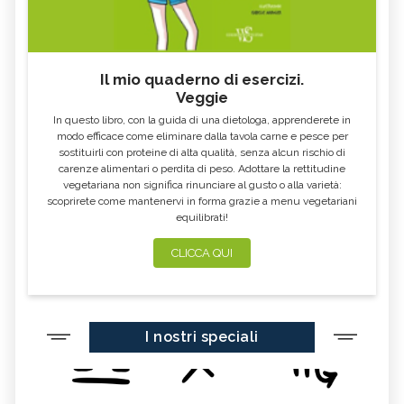
CIBI ACIDI
ALGA KOMBU
FOSFORO, ECCESSO
CALCIO IN ECCESSO
Il mio quaderno di esercizi.
AGLIO NERO
YOGURT GRECO
Veggie
CAVOLO-VERZA
PERMACULTURA
In questo libro, con la guida di una dietologa, apprenderete in
LITCHI
ALCHECHENGI
modo efficace come eliminare dalla tavola carne e pesce per
sostituirli con proteine di alta qualità, senza alcun rischio di
FARINA DI CASTAGNE
MELA COTOGNA
carenze alimentari o perdita di peso. Adottare la rettitudine
vegetariana non significa rinunciare al gusto o alla varietà:
POMPELMO
ACETO DI MELE
scoprirete come mantenervi in forma grazie a menu vegetariani
equilibrati!
ZAFFERANO
MELE
LENTICCHIE
BERGAMOTTO
CLICCA QUI
RADICCHIO
FRUTTA DI SETTEMBRE
NIGELLA SATIVA O CUMINO NERO
MIRTILLI
I nostri speciali
CEDRO
FARINA DI CECI
MELANZANE
FRIARIELLI
POKE
YOGURT