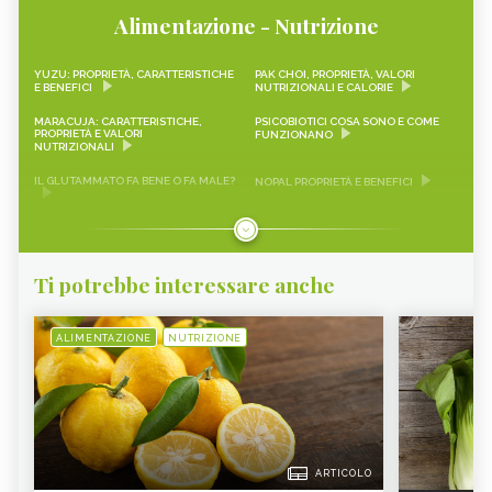
Alimentazione - Nutrizione
YUZU: PROPRIETÀ, CARATTERISTICHE
PAK CHOI, PROPRIETÀ, VALORI
E BENEFICI
NUTRIZIONALI E CALORIE
MARACUJA: CARATTERISTICHE,
PSICOBIOTICI COSA SONO E COME
PROPRIETÀ E VALORI
FUNZIONANO
NUTRIZIONALI
IL GLUTAMMATO FA BENE O FA MALE?
NOPAL PROPRIETÀ E BENEFICI
FRAGOLINE DI BOSCO
CRAUTI, PROPRIETÀ, VALORI
CARATTERISTICHE, PROPRIETÀ E
NUTRIZIONALI E RICETTE
RICETTE
Ti potrebbe interessare anche
LEMON SNACK, LIMEQUAT
SCAROLA
RAPA ROSSA
SEITAN PROPRIETÀ E BENEFICI
ALIMENTAZIONE
NUTRIZIONE
AVOCADO
SALVIA
FRUTTA DI MARZO
VERDURA DI STAGIONE, MARZO
NESPOLE
ACQUAFABA
QUALI SONO LE CARNI BIANCHE -
MANGO
ARTICOLO
CURE-NATURALI.IT