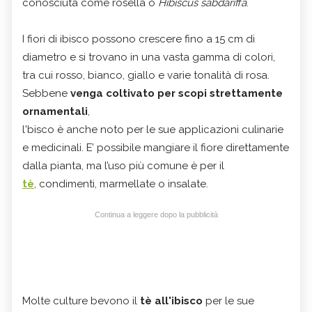
conosciuta come rosella o
Hibiscus sabdariffa
.
I fiori di ibisco possono crescere fino a 15 cm di
diametro e si trovano in una vasta gamma di colori,
tra cui rosso, bianco, giallo e varie tonalità di rosa.
Sebbene
venga coltivato per scopi strettamente
ornamentali
,
l'bisco è anche noto per le sue applicazioni culinarie
e medicinali. E’ possibile mangiare il fiore direttamente
dalla pianta, ma l’uso più comune è per il
tè
, condimenti, marmellate o insalate.
Continua a leggere dopo la pubblicità
Molte culture bevono il
tè all'ibisco
per le sue