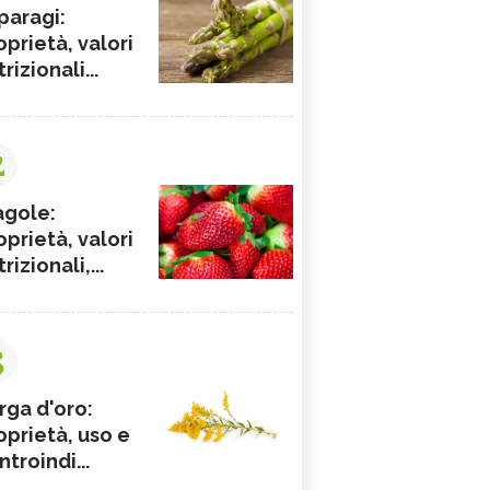
paragi:
oprietà, valori
rizionali...
2
agole:
oprietà, valori
rizionali,...
3
rga d'oro:
oprietà, uso e
ntroindi...