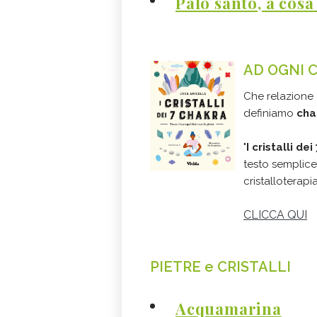
Palo santo, a cosa
AD OGNI 
Che relazione 
definiamo
cha
"
I cristalli de
testo semplice 
cristalloterapi
CLICCA QUI
PIETRE e CRISTALLI
Acquamarina