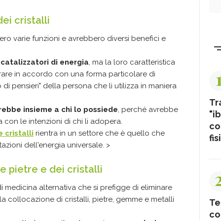
ei cristalli
o varie funzioni e avrebbero diversi benefici e
catalizzatori di energia
, ma la loro caratteristica
rare in accordo con una forma particolare di
 di pensieri" della persona che li utilizza in maniera
Tr
lverebbe insieme a chi lo possiede
, perché avrebbe
"ib
 con le intenzioni di chi li adopera.
co
 cristalli
rientra in un settore che è quello che
fis
tazioni dell'energia universale. >
e pietre e dei cristalli
di medicina alternativa che si prefigge di eliminare
a collocazione di cristalli, pietre, gemme e metalli
Te
co