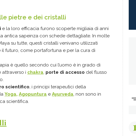
le pietre e dei cristalli
i
e la loro efficacia furono scoperte migliaia di anni
ta antica sapeinza con schede dettagliate. In molte
Maya su tutte, questi cristalli venivano utilizzati
 il futuro, come portafortuna e per la cura di
erapia è quello secondo cui l’uomo è in grado di
 attraverso i
chakra
,
p
orte di accesso
del flusso
o.
o scientifico
, i principi terapeutici della
 da
Yoga,
Agopuntura
e
Ayurveda
, non sono in
ca scientifica.
lli