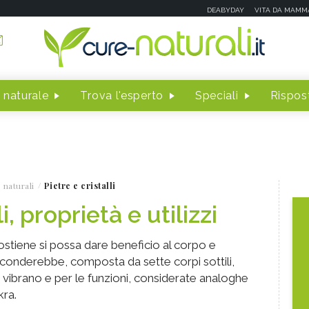
DEABYDAY
VITA DA MAMM
 naturale
Trova l'esperto
Speciali
Rispost
 naturali
Pietre e cristalli
i, proprietà e utilizzi
 sostiene si possa dare beneficio al corpo e
rconderebbe, composta da sette corpi sottili,
i vibrano e per le funzioni, considerate analoghe
kra.