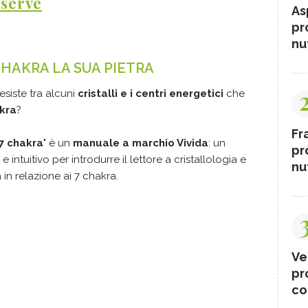
 serve
As
pr
nut
CHAKRA LA SUA PIETRA
esiste tra alcuni
cristalli e i centri energetici
che
kra
?
Fr
i 7 chakra
" è un
manuale a marchio Vivida
: un
pr
e intuitivo per introdurre il lettore a cristallologia e
nut
a in relazione ai 7 chakra.
Ve
pr
co