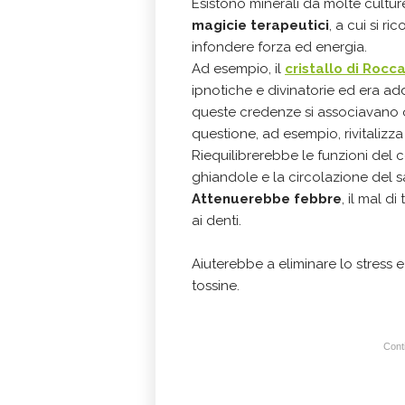
Esistono minerali da molte cultu
magici
e terapeutici
, a cui si r
infondere forza ed energia.
Ad esempio, il
cristallo di Rocc
ipnotiche e divinatorie ed era add
queste credenze si associavano oss
questione, ad esempio, rivitalizza 
Riequilibrerebbe le funzioni del c
ghiandole e la circolazione del 
Attenuerebbe febbre
, il mal di
ai denti.
Aiuterebbe a eliminare lo stress
e
tossine.
Conti