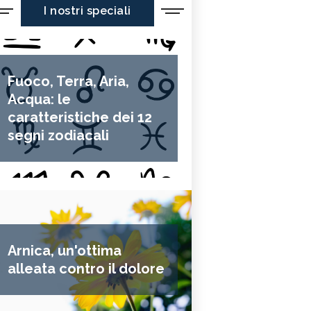
I nostri speciali
Fuoco, Terra, Aria,
Acqua: le
caratteristiche dei 12
segni zodiacali
Arnica, un'ottima
alleata contro il dolore