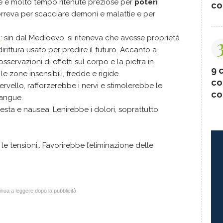
re e molto tempo ritenute preziose per
poteri
co
icorreva per scacciare demoni e malattie e per
a
: sin dal Medioevo, si riteneva che avesse proprietà
irittura usato per predire il futuro. Accanto a
ervazioni di effetti sul corpo e la pietra in
9 c
le zone insensibili, fredde e rigide.
co
ervello, rafforzerebbe i nervi e stimolerebbe le
co
sangue.
 testa
e nausea. Lenirebbe i dolori, soprattutto
 le tensioni,. Favorirebbe l’eliminazione delle
nua a leggere dopo la pubblicità