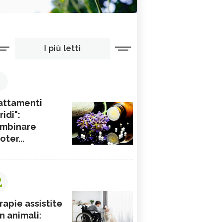
I più letti
1
attamenti
ridi":
mbinare
ioter...
2
rapie assistite
n animali: