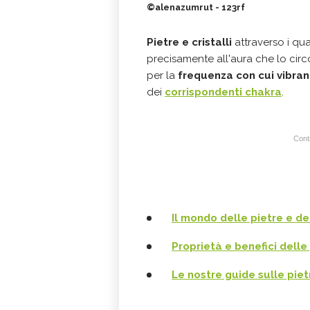
©alenazumrut - 123rf
Pietre e cristalli
attraverso i qua
precisamente all'aura che lo circ
per la
frequenza con cui vibra
dei
corrispondenti chakra
.
Conti
Il mondo delle pietre e dei
Proprietà e benefici delle 
Le nostre guide sulle pietre