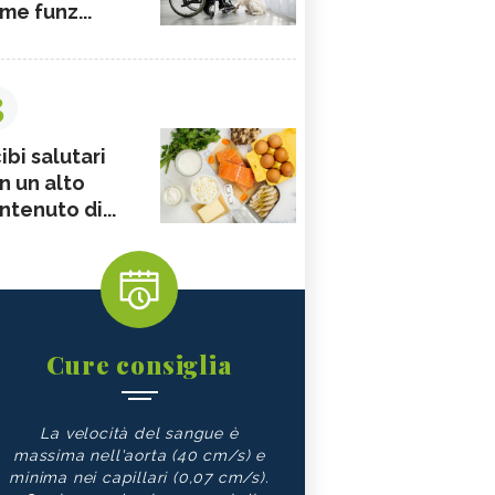
me funz...
3
ibi salutari
n un alto
ntenuto di...
Cure consiglia
La velocità del sangue è
massima nell'aorta (40 cm/s) e
minima nei capillari (0,07 cm/s).