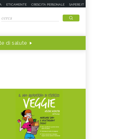
A
ETICAMENTE
CRESCITA PERSONALE
SAPERE.IT
e di salute