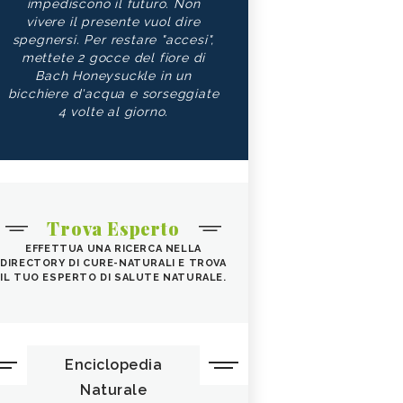
impediscono il futuro. Non
vivere il presente vuol dire
spegnersi. Per restare "accesi",
mettete 2 gocce del fiore di
Bach Honeysuckle in un
bicchiere d'acqua e sorseggiate
4 volte al giorno.
Trova Esperto
EFFETTUA UNA RICERCA NELLA
DIRECTORY DI CURE-NATURALI E TROVA
IL TUO ESPERTO DI SALUTE NATURALE.
Enciclopedia
Naturale