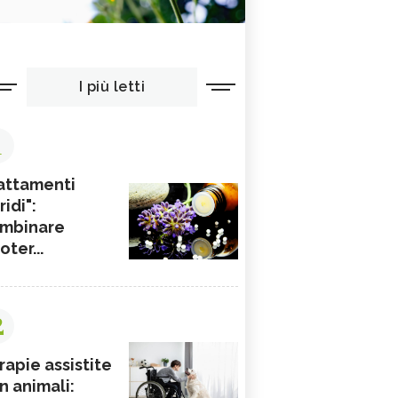
I più letti
1
attamenti
ridi":
mbinare
ioter...
2
rapie assistite
n animali: