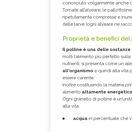
conosciuto volgarmente anche
Tornate all’alveare, le pallottolin
ripetutamente compresse e inumid
delle larve (ogni alveare ne racco
Proprietà e benefici del 
Il polline è una delle sostanze 
molti l’alimento più perfetto sull
nutrienti, si presenta come un al
all'organismo
e quindi alla vi
essere carente.
Inoltre costituendo la materia pr
alimento
altamente energetico 
Ogni granello di polline è un’uni
alla vita:
acqua
in percentuale che va