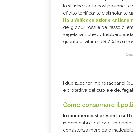
la stitichezza, la costipazione, le c
effetto tonificante e stimolante
Ha un’efficace azione antiane
dei globuli rossi e del tasso di e
vegetariani che potrebbero andar
quanto di vitamina B12 (che si tr
Conti
I due zuccheri monosaccaridi (gl
e protettiva del cuore e del fega
Come consumare il poll
In commercio si presenta sott
impermeabile, dal profumo dolce e
consistenza morbida e malleabile