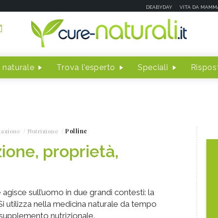
DEABYDAY
VITA DA MAMM
 naturale
Trova l'esperto
Speciali
Rispost
tazione
Nutrizione
Polline
zione, proprietà,
e agisce sull’uomo in due grandi contesti: la
. Si utilizza nella medicina naturale da tempo
upplemento nutrizionale.