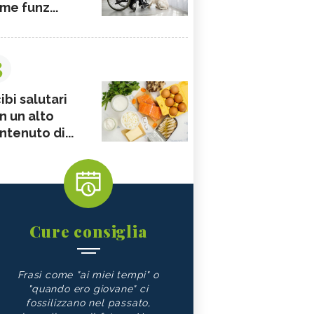
me funz...
3
ibi salutari
n un alto
ntenuto di...
Cure consiglia
Frasi come "ai miei tempi" o
"quando ero giovane" ci
fossilizzano nel passato,