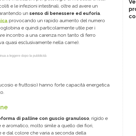
Ve
oliti e le infezioni intestinali, oltre ad avere un
pr
 garantendo un
senso di benessere ed euforia
.
co
mica
provocando un rapido aumento del numero
moglobina e quindi particolarmente utile per i
e incontro a una carenza non tanto di ferro
ova quasi esclusivamente nella carne).
nua a leggere dopo la pubblicità
ucosio e fruttosio) hanno forte capacità energetica
to.
ine
oforma di palline con guscio granuloso
, rigido e
 aromatico, molto simile a quello dei fiori,
 e dal colore che varia a seconda della