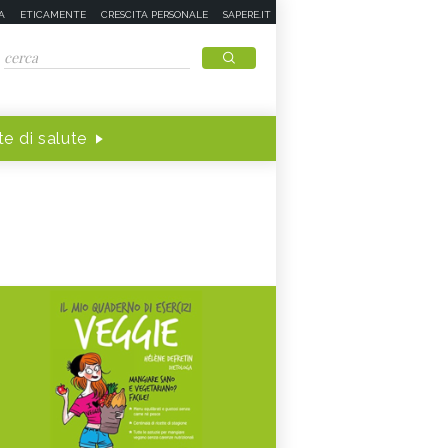
A
ETICAMENTE
CRESCITA PERSONALE
SAPERE.IT
e di salute