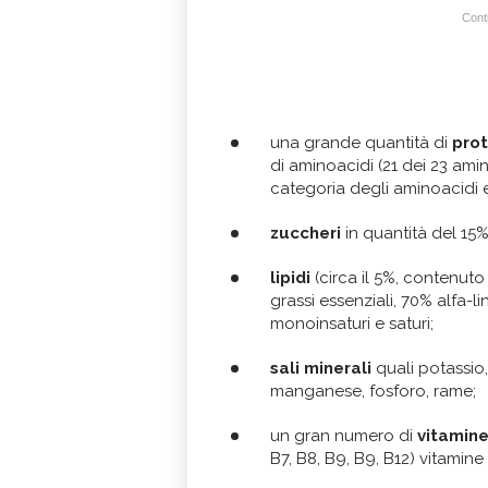
Conti
una grande quantità di
prot
di aminoacidi (21 dei 23 amino
categoria degli aminoacidi e
zuccheri
in quantità del 15% 
lipidi
(circa il 5%, contenuto
grassi essenziali, 70% alfa-
monoinsaturi e saturi;
sali minerali
quali potassio,
manganese, fosforo, rame;
un gran numero di
vitamin
B7, B8, B9, B9, B12) vitamine A