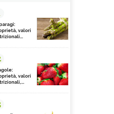
1
paragi:
oprietà, valori
rizionali...
2
agole:
oprietà, valori
rizionali,...
3