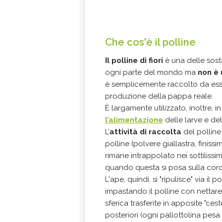
Che cos'è il polline
Il polline di fiori
è una delle sosta
ogni parte del mondo ma
non è 
è semplicemente raccolto da esse s
produzione della pappa reale.
È largamente utilizzato, inoltre, i
l’alimentazione
delle larve e dell
L’
attività di raccolta
del polline
polline (polvere giallastra, finis
rimane intrappolato nei sottilissim
quando questa si posa sulla coroll
L'ape, quindi, si "ripulisce" via 
impastando il polline con nettare,
sferica trasferite in apposite "ces
posteriori (ogni pallottolina pesa 