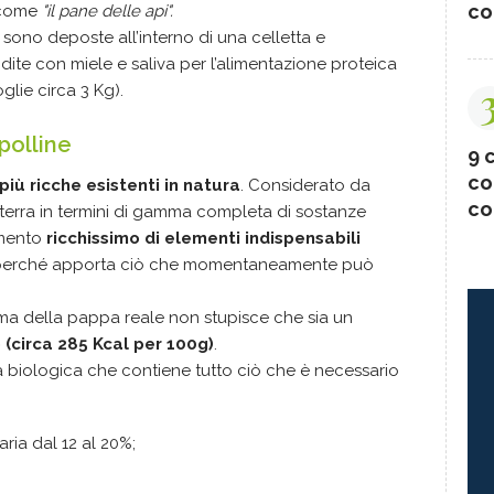
co
 come
"il pane delle api".
e sono deposte all’interno di una celletta e
ite con miele e saliva per l’alimentazione proteica
glie circa 3 Kg).
polline
9 c
co
più ricche esistenti in natura
. Considerato da
co
a terra in termini di gamma completa di sostanze
imento
ricchissimo di elementi indispensabili
ta perché apporta ciò che momentaneamente può
ima della pappa reale non stupisce che sia un
(circa 285 Kcal per 100g)
.
tà biologica che contiene tutto ciò che è necessario
ria dal 12 al 20%;