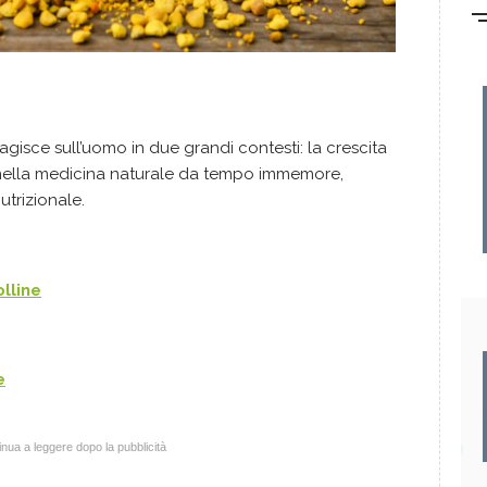
gisce sull’uomo in due grandi contesti: la crescita
zza nella medicina naturale da tempo immemore,
trizionale.
olline
e
nua a leggere dopo la pubblicità