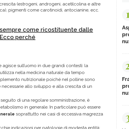
crescita (estrogeni, androgeni, acetilcolina e altre
ica), pigmenti come carotinoidi, antocianine, ecc.
As
a sempre come ricostituente dalle
pr
 Ecco perché
nut
 agisce sull’uomo in due grandi contesti: la
Si utilizza nella medicina naturale da tempo
Fr
lemento nutrizionale poiché nel polline sono
pr
 necessarie allo sviluppo e alla crescita di un
nut
a seguito di una regolare somministrazione, è
etabolismo in generale. In particolare può essere
enerale
soprattutto nei casi di eccessiva magrezza
ecchie indicazioni per patologie di modesta entità: