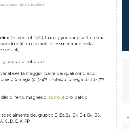
nua a leggere dopo la pubblicità
eine
(in media il 20%), la maggior parte sotto forma
acidi noti) tra cui molti di essi rientrano nella
ssenziali;
(glucosio e fruttosio);
 variabile), la maggior parte dei quali sono acidi
linoleico (omega 3), 3-4% linoleico (omega 6), 16-17%
 silicio, ferro, magnesio,
zolfo
, cloro, calcio,
e
specialmente del gruppo B (B1,B2, B3, B4, B5, B6,
, C, D, E, K, PP;