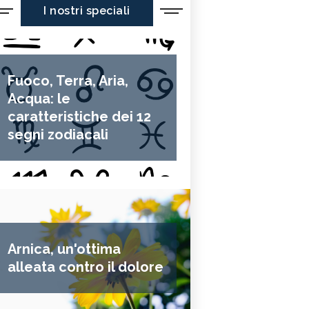
I nostri speciali
Fuoco, Terra, Aria,
Acqua: le
caratteristiche dei 12
segni zodiacali
Arnica, un'ottima
alleata contro il dolore