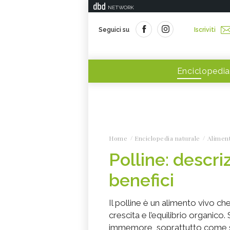
NETWORK
Seguici su
Iscriviti
Enciclopedia
Home
Enciclopedia naturale
Alimen
Polline: descri
benefici
Il polline è un alimento vivo ch
crescita e l’equilibrio organico
immemore, soprattutto come s