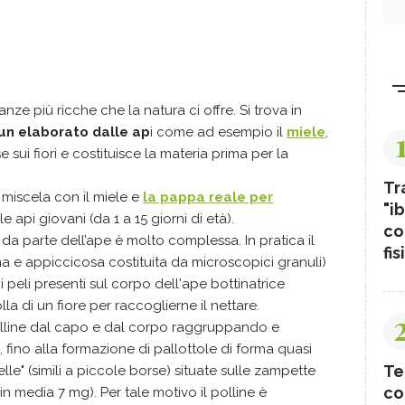
nze più ricche che la natura ci offre. Si trova in
un elaborato dalle ap
i come ad esempio il
miele
,
ui fiori e costituisce la materia prima per la
Tr
n miscela con il miele e
la pappa reale per
"ib
e api giovani (da 1 a 15 giorni di età).
co
 da parte dell’ape è molto complessa. In pratica il
fis
sima e appiccicosa costituita da microscopici granuli)
i peli presenti sul corpo dell'ape bottinatrice
a di un fiore per raccoglierne il nettare.
il polline dal capo e dal corpo raggruppando e
 fino alla formazione di pallottole di forma quasi
Te
telle" (simili a piccole borse) situate sulle zampette
co
in media 7 mg). Per tale motivo il polline è