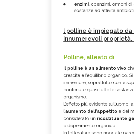
enzimi
, coenzimi, ormoni di 
sostanze ad attività antibiot
l polline è impiegato d
innumerevoli proprietà.
Polline, alleato di
Il polline è un alimento vivo
che
crescita e l’equilibrio organico. 
immemore, soprattutto come supp
contenute quasi tutte le sostanze
organismo.
L’effetto più evidente sull’uomo, 
l’
aumento dell’appetito
e del m
considerato un
ricostituente g
e deperimento organico.
In letteratura sono riportate par