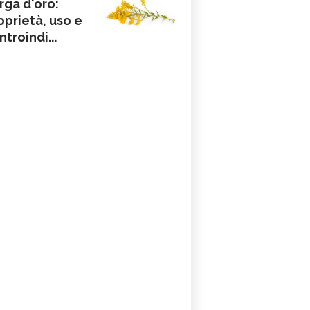
rga d'oro:
oprietà, uso e
ntroindi...