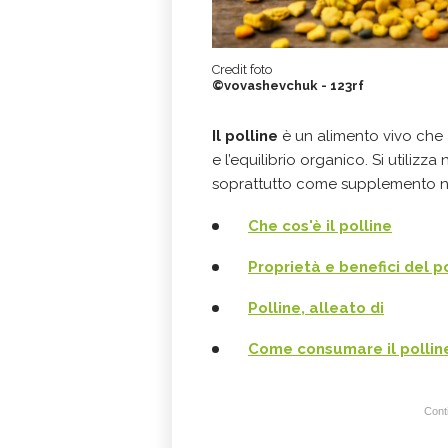
Credit foto
©vovashevchuk - 123rf
Il polline
è un alimento vivo che a
e l’equilibrio organico. Si utili
soprattutto come supplemento nu
Che cos'è il polline
Proprietà e benefici del p
Polline, alleato di
Come consumare il pollin
Conti