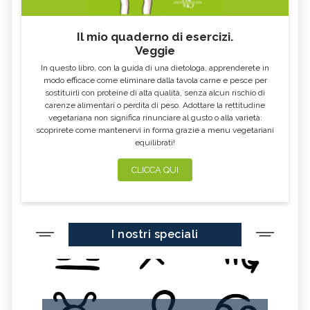
FOSFORO, ECCESSO
CALCIO IN ECCESSO
Il mio quaderno di esercizi.
AGLIO NERO
YOGURT GRECO
Veggie
CAVOLO-VERZA
PERMACULTURA
In questo libro, con la guida di una dietologa, apprenderete in
LITCHI
ALCHECHENGI
modo efficace come eliminare dalla tavola carne e pesce per
sostituirli con proteine di alta qualità, senza alcun rischio di
FARINA DI CASTAGNE
MELA COTOGNA
carenze alimentari o perdita di peso. Adottare la rettitudine
vegetariana non significa rinunciare al gusto o alla varietà:
POMPELMO
ACETO DI MELE
scoprirete come mantenervi in forma grazie a menu vegetariani
equilibrati!
ZAFFERANO
MELE
LENTICCHIE
BERGAMOTTO
CLICCA QUI
RADICCHIO
FRUTTA DI SETTEMBRE
NIGELLA SATIVA O CUMINO NERO
MIRTILLI
I nostri speciali
CEDRO
FARINA DI CECI
MELANZANE
FRIARIELLI
POKE
CUMINO
YOGURT
PRUGNE