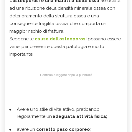
L’osteoporosi è una malattia delle ossa
associata
ad una riduzione della densità minerale ossea con
deterioramento della struttura ossea e una
conseguente fragilità ossea, che comporta un
maggior rischio di frattura.
Sebbene le
cause dell’osteoporosi
possano essere
varie, per prevenire questa patologia è molto
importante:
Continua a leggere dopo la pubblicità
Avere uno stile di vita attivo, praticando
regolarmente un’
adeguata attività fisica;
avere un
corretto peso corporeo
;