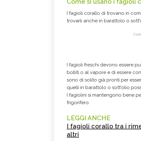
Come si usano i fagioli 
I fagioli corallo di trovano in com
trovarli anche in barattolo o sott'o
Conti
I fagioli freschi devono essere puli
bolliti o al vapore e di essere co
sono di solito già pronti per esse
quelli in barattolo o sott'olio 
I fagiolini si mantengono bene pe
frigorifero.
LEGGI ANCHE
I fagioli corallo tra i rim
altri