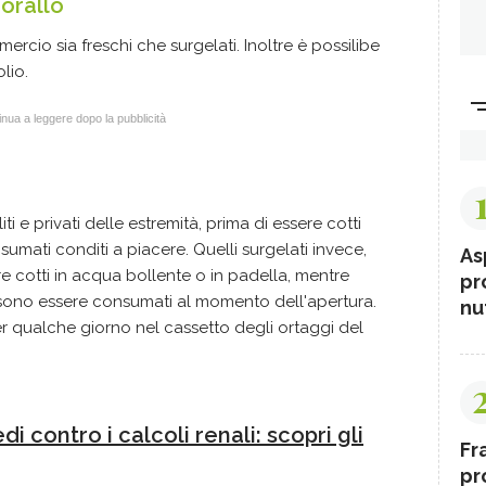
corallo
mercio sia freschi che surgelati. Inoltre è possilibe
lio.
nua a leggere dopo la pubblicità
ti e privati delle estremità, prima di essere cotti
nsumati conditi a piacere. Quelli surgelati invece,
As
re cotti in acqua bollente o in padella, mentre
pr
possono essere consumati al momento dell'apertura.
nut
r qualche giorno nel cassetto degli ortaggi del
edi contro i calcoli renali: scopri gli
Fr
pr