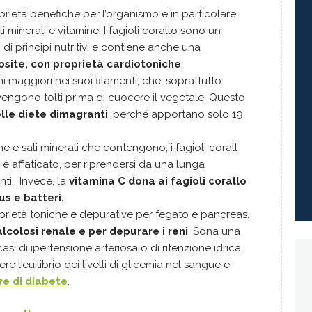
roprietà benefiche per l’organismo e in particolare
i minerali e vitamine. I fagioli corallo sono un
di principi nutritivi e contiene anche una
osite, con proprietà cardiotoniche
.
i maggiori nei suoi filamenti, che, soprattutto
engono tolti prima di cuocere il vegetale. Questo
elle diete dimagranti
, perché apportano solo 19
e e sali minerali che contengono, i fagioli corall
 è affaticato, per riprendersi da una lunga
ti. Invece, la
vitamina C dona ai fagioli corallo
us e batteri.
oprietà toniche e depurative per fegato e pancreas.
lcolosi renale e per depurare i reni
. Sona una
casi di ipertensione arteriosa o di ritenzione idrica.
re l'euilibrio dei livelli di glicemia nel sangue e
fre di diabete
.