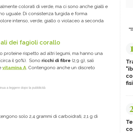
ralmente colorati di verde, ma ci sono anche gialli e
meno uguale. Di consistenza turgida e forma
colore intenso, verde, giallo o violaceo a seconda
ali dei fagioli corallo
o proteine rispetto ad altri legumi, ma hanno una
(circa il 90%). Sono
ricchi di fibre
(2,9 g), sali
Tr
 e
vitamina A
. Contengono anche un discreto
"ib
co
fis
nua a leggere dopo la pubblicità
tengono solo 2,4 grammi di carboidrati, 2,1 g di
Te
co