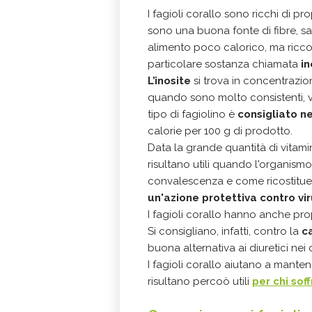
I fagioli corallo sono ricchi di p
sono una buona fonte di fibre, sal
alimento poco calorico, ma ricco 
particolare sostanza chiamata
in
L’inosite
si trova in concentrazion
quando sono molto consistenti, v
tipo di fagiolino è
consigliato n
calorie per 100 g di prodotto.
Data la grande quantità di vitamin
risultano utili quando l'organismo
convalescenza e come ricostituen
un'azione protettiva contro vir
I fagioli corallo hanno anche pr
Si consigliano, infatti, contro la
ca
buona alternativa ai diuretici nei 
I fagioli corallo aiutano a mantene
risultano percoò utili
per chi sof