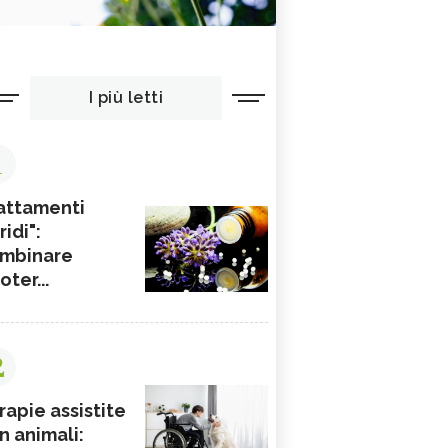
I più letti
1
attamenti
ridi":
mbinare
ioter...
2
rapie assistite
n animali: