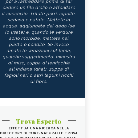
po' a raffreddare prima di far
cadere un filo d'olio e affondare
il cucchiaio. Tritate porri, cipolle,
sedano e patate. Mettete in
acqua, aggiungete del dado (se
lo usate) e, quando le verdure
sono morbide, mettete nel
piatto e condite. Se invece
amate le variazioni sul tema,
qualche suggerimento: minestra
di miso, zuppa di lenticchie
all'indiana (dhal), zuppa di
fagioli neri o altri legumi ricchi
di fibre.
Trova Esperto
EFFETTUA UNA RICERCA NELLA
DIRECTORY DI CURE-NATURALI E TROVA