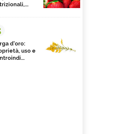
rizionali,...
3
rga d'oro:
oprietà, uso e
ntroindi...