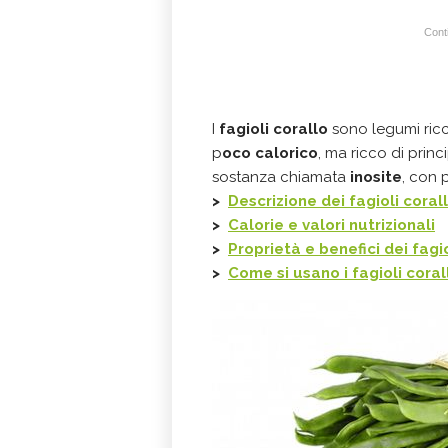
Conti
I
fagioli corallo
sono legumi ricc
p
oco calorico
, ma ricco di prin
sostanza chiamata
inosite
, con 
>
Descrizione dei fagioli coral
>
Calorie e valori nutrizionali
>
Proprietà e benefici dei fagio
>
Come si usano i fagioli coral