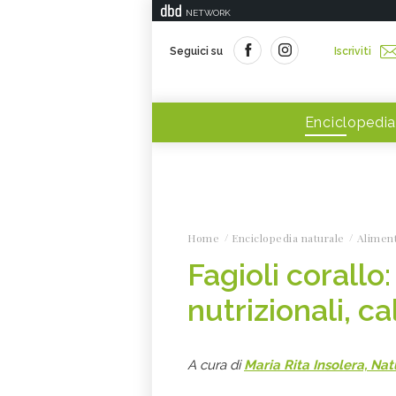
NETWORK
Seguici su
Iscriviti
Enciclopedia
Home
Enciclopedia naturale
Alimen
Fagioli corallo:
nutrizionali, ca
A cura di
Maria Rita Insolera, Na