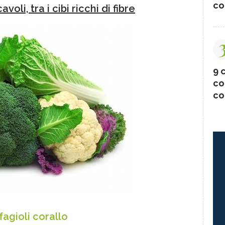
co
voli, tra i cibi ricchi di fibre
9 c
co
co
fagioli corallo