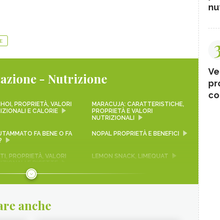
nut
E
Ve
azione - Nutrizione
pr
co
HOI, PROPRIETÀ, VALORI
MARACUJA: CARATTERISTICHE,
IZIONALI E CALORIE
PROPRIETÀ E VALORI
NUTRIZIONALI
LUTAMMATO FA BENE O FA
NOPAL PROPRIETÀ E BENEFICI
?
I, PROPRIETÀ, VALORI
LEMON SNACK, LIMEQUAT
IZIONALI E RICETTE
 ROSSA
SEITAN PROPRIETÀ E
BENEFICI
are anche
A
FRUTTA DI MARZO