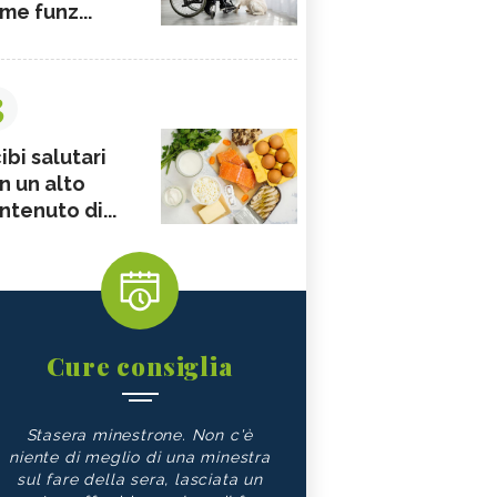
me funz...
3
ibi salutari
n un alto
ntenuto di...
Cure consiglia
Stasera minestrone. Non c'è
niente di meglio di una minestra
sul fare della sera, lasciata un