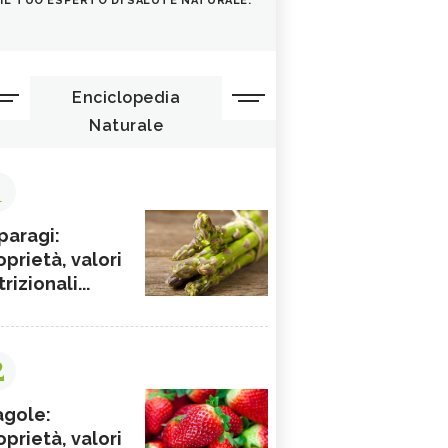
IL TUO ESPERTO DI SALUTE NATURALE.
Enciclopedia
Naturale
1
paragi:
oprietà, valori
rizionali...
2
agole:
oprietà, valori