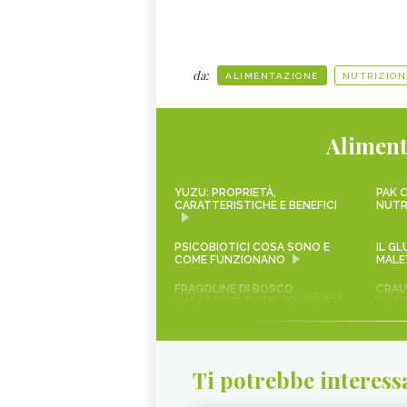
da:
ALIMENTAZIONE
NUTRIZION
Aliment
YUZU: PROPRIETÀ,
PAK C
CARATTERISTICHE E BENEFICI
NUTR
PSICOBIOTICI COSA SONO E
IL G
COME FUNZIONANO
MALE
FRAGOLINE DI BOSCO
CRAUT
CARATTERISTICHE, PROPRIETÀ
NUTR
E RICETTE
SCAROLA
RAPA
Ti potrebbe interess
AVOCADO
SALVI