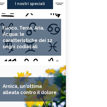
I nostri speciali
Fuoco, Terra, Aria,
Acqua: le
caratteristiche dei 12
segni zodiacali
Arnica, un'ottima
alleata contro il dolore