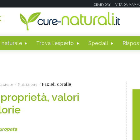
DEABYDAY
VITA DA MAMM
 naturale
Trova l'esperto
Speciali
Rispost
tazione
Nutrizione
Fagioli corallo
 proprietà, valori
lorie
turopata