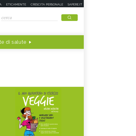
A
ETICAMENTE
CRESCITA PERSONALE
SAPERE.IT
e di salute