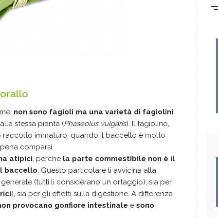
corallo
nome,
non sono fagioli ma una varietà di fagiolini
.
lla stessa pianta (
Phaseolus vulgaris
). Il fagiolino,
lo raccolto immaturo
, quando il baccello è molto
appena comparsi.
ma atipici
, perché
la parte commestibile non è il
l baccello
. Questo particolare li avvicina alla
generale (tutti li considerano un ortaggio), sia per
rici
), sia per gli effetti sulla digestione. A differenza
non provocano gonfiore intestinale
e
sono